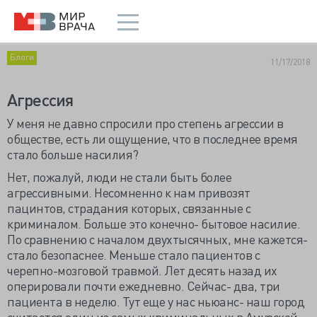
Блоги
11/17/2018
Агрессия
У меня не давно спросили про степень агрессии в
обществе, есть ли ощущение, что в последнее время
стало больше насилия?
Нет, пожалуй, люди не стали быть более
агрессивными. Несомненно к нам привозят
пацинтов, страдания которых, связанные с
криминалом. Больше это конечно- бытовое насилие.
По сравнению с началом двухтысячных, мне кажется-
стало безопаснее. Меньше стало пациентов с
черепно-мозговой травмой. Лет десять назад их
оперировали почти ежедневно. Сейчас- два, три
пациента в неделю. Тут еще у нас ньюанс- наш город
считается один из самых криминальных в Амурской