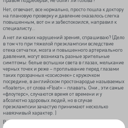
Нет, отвечает, все нормально, просто пошла к доктору
на плановую проверку и давление оказалось слегка
повышенным, вот он и забеспокоился, направил к
специалисту...
А нет ли каких нарушений зрения, спрашиваю? (Дело
в том что при тяжелой преэклампсии вследствие
отека сетчатки, мозга и повышенного артериального
давления, могут возникать разные зрительные
симптомы: белые вспышки света в глазах, мелькание
черных точек и реже – проплывание перед глазами
таких прозрачных «сосисочек» с кружочком
посредине, в английском простонародье называемых
«floaters», от слова «Float» – плавать. Они , эти самые
«флоутерс», случаются время от времени и у
абсолютно здоровых людей, но в случае
преэклампсии зачастую принимают несколько
навязчивый характер. )
Видя что Элеанор нервничает, пытаюсь немного
успокоить ее непринужденной беседой, параллельно