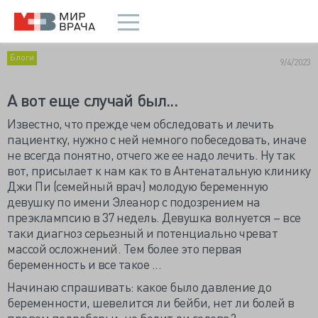
Блоги
9/4/2023
А вот еще случай был...
Известно, что прежде чем обследовать и лечить
пациентку, нужно с ней немного побеседовать, иначе
не всегда понятно, отчего же ее надо лечить. Ну так
вот, присылает к нам как то в Антенатальную клинику
Джи Пи (семейный врач) молодую беременную
девушку по имени Элеанор с подозрением на
преэклампсию в 37 недель. Девушка волнуется – все
таки диагноз серьезный и потенциально чреват
массой осложнений. Тем более это первая
беременность и все такое ...
Начинаю спрашивать: какое было давление до
беременности, шевелится ли бейби, нет ли болей в
правом подреберьи, не болит ли голова?