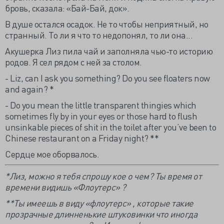
бровь, сказала: «Бай-Бай, док».
В душе остался осадок. Не то чтобы неприятный, но
странный. То ли я что то недопонял, то ли она...
Акушерка Лиз пила чай и заполняла чью-то историю
родов. Я сел рядом с ней за столом.
- Liz, can I ask you something? Do you see floaters now
and again? *
- Do you mean the little transparent thingies which
sometimes fly by in your eyes or those hard to flush
unsinkable pieces of shit in the toilet after you’ve been to
Chinese restaurant on a Friday night? **
Сердце мое оборвалось.
*Лиз, можно я тебя спрошу кое о чем? Ты время от
времени видишь «Флоутерс» ?
**Ты имеешь в виду «флоутерс» , которые такие
прозрачные длинненькие штуковинки что иногда