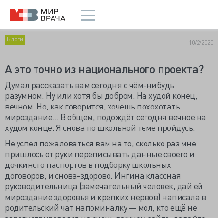
Блоги
10/2/2020
А это точно из национального проекта?
Думал рассказать вам сегодня о чём-нибудь
разумном. Ну или хотя бы добром. На худой конец,
вечном. Но, как говорится, хочешь похохотать
мироздание... В общем, подождёт сегодня вечное на
худом конце. Я снова по школьной теме пройдусь.
Не успел пожаловаться вам на то, сколько раз мне
пришлось от руки переписывать данные своего и
дочкиного паспортов в подборку школьных
договоров, и снова-здорово. Ингина классная
руководительница (замечательный человек, дай ей
мироздание здоровья и крепких нервов) написала в
родительский чат напоминалку — мол, кто ещё не
зарегистрировался на очень важном сайте, давайте