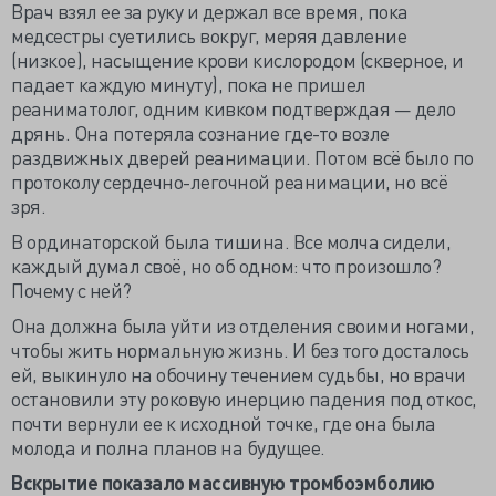
Врач взял ее за руку и держал все время, пока
медсестры суетились вокруг, меряя давление
(низкое), насыщение крови кислородом (скверное, и
падает каждую минуту), пока не пришел
реаниматолог, одним кивком подтверждая — дело
дрянь. Она потеряла сознание где-то возле
раздвижных дверей реанимации. Потом всё было по
протоколу сердечно-легочной реанимации, но всё
зря.
В ординаторской была тишина. Все молча сидели,
каждый думал своё, но об одном: что произошло?
Почему с ней?
Она должна была уйти из отделения своими ногами,
чтобы жить нормальную жизнь. И без того досталось
ей, выкинуло на обочину течением судьбы, но врачи
остановили эту роковую инерцию падения под откос,
почти вернули ее к исходной точке, где она была
молода и полна планов на будущее.
Вскрытие показало массивную тромбоэмболию