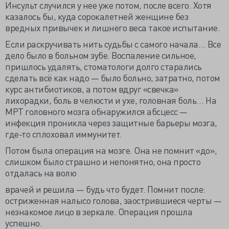
Инсульт случился у нее уже потом, после всего. Хотя
казалось бы, куда сорокалетней женщине без
вредных привычек и лишнего веса такое испытание.
Если раскручивать нить судьбы с самого начала… Все
дело было в больном зубе. Воспаление сильное,
пришлось удалять, стоматологи долго старались
сделать всё как надо — было больно, затратно, потом
курс антибиотиков, а потом вдруг «свечка»
лихорадки, боль в челюсти и ухе, головная боль… На
МРТ головного мозга обнаружился абсцесс —
инфекция проникла через защитные барьеры мозга,
где-то сплоховал иммунитет.
Потом была операция на мозге. Она не помнит «до»,
слишком было страшно и непонятно, она просто
отдалась на волю
врачей и решила — будь что будет. Помнит после:
остриженная налысо голова, заострившиеся черты —
незнакомое лицо в зеркале. Операция прошла
успешно.