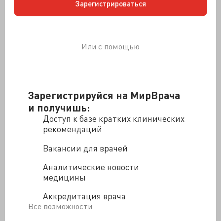
Зарегистрироваться
периодически и довольно быстро возникающая по
всему телу, пару раз отекали губы.
Лечение у семейника:
Или с помощью
Психотерапия словами "Что вы хотите в
70 лет"
Зарегистрируйся на МирВрача
и получишь:
Дериваты цетеризина (меняются
Доступ к базе кратких клинических
названия при очередных жалобах)
рекомендаций
Вакансии для врачей
При возникновении отёков - хлористый
кальций внутривенно.
Аналитические новости
медицины
Аккредитация врача
Все возможности
и так два месяца.