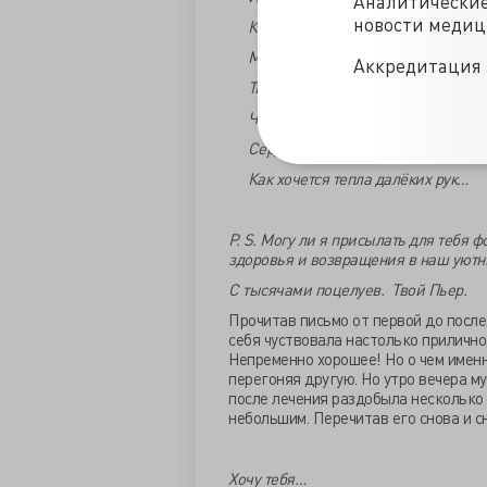
Аналитически
новости меди
Как нынче отразились небеса…
Мне так нужны сейчас твои глаза
Аккредитация 
Ты далеко, мне не хватает рук,
Чтоб обнял, защитил и успокоил
Сердечный твой желанный страст
Как хочется тепла далёких рук…
P
.
S
. Могу ли я присылать для тебя ф
здоровья и возвращения в наш уютн
С тысячами поцелуев. Твой Пьер.
Прочитав письмо от первой до после
себя чуствовала настолько прилично
Непременно хорошее! Но о чем именн
перегоняя другую. Но утро вечера му
после лечения раздобыла несколько 
небольшим. Перечитав его снова и сно
Хочу тебя…