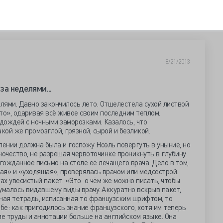
8/21/2013
за неделями...
елями. Давно закончилось лето. Отшелестела сухой листвой
о», одаривая всё живое своим последним теплом.
дождей с ночными заморозками. Казалось, что
кой же промозглой, грязной, сырой и безликой.
лении должна была и госпожу Ноэль повергуть в уныние, но
очество, не разрешая червоточинке проникнуть в глубину
гожданное письмо на столе её лечащего врача. Дело в том,
ая» и «уходящая», проверялась врачом или медсестрой.
х увесистый пакет. «Это о чём же можно писать, чтобы
умалось видавшему виды врачу. Аккуратно вскрыв пакет,
ная тетрадь, исписанная то французским шрифтом, то
бе: как пригодилось знание французского, хотя им теперь
ие труды и аннотации больше на английском языке. Она