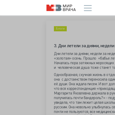
Блоги
3. Дни летели за днями, недели 
Дни летели за днями, недели за нед
«золотая» осень. Прошло «бабье лет
Началась пора затяжных моросящих 
и человеческая душа тоже станет та
Однообразная, скучная жизнь в отде
она с достоинством переносила один
её души. Она ждала писем. И вот дол
что вся корреспонденция «приходящ
Маргарита Яковлевна держала в рука
получилась почти бандероль?» - под
увидела, что там лежит целая школь
русским. Она невольно улыбнулась се
почти не пользуются, все медицинск