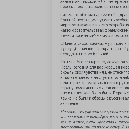
знала и английский. «Да…интересно,
пересмотрела историю болезни свое
письма от обкома партии и облздрав
больной необходимо уделить особое 
мировое значение, и к его разработк
каких обстоятельствах французский 
тёмной провинции?» - мысли быстро 
«Ничего, скоро узнаем» - успокоила 
тут сугубо личное! Прекрасно, это б
передать письмо больной.
Татьяна Александровна, дежурная ме
Ноэль, сегодня для вас хорошая нов
скрыть свои чувства или, не стесняя
в палате присела на стул и стала на
некоторое время крутила его в рука
сердцу, прислушиваясь, как оно слад
оно и не должно было быть. Перелис
языке, но были и абзацы с русским 
за чтение…
Не перестаю удивляться красоте каза
такое красивое имя…Дилара, что знач
темно и тихо, лишь красивая и слегк
постукивающем по подоконнику. Я за