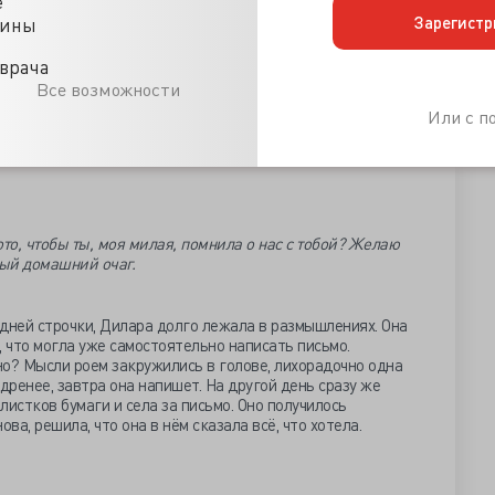
е
Зарегистр
цины
…
врача
Все возможности
Или с 
ный стук…
ото, чтобы ты, моя милая, помнила о нас с тобой? Желаю
ый домашний очаг.
дней строчки, Дилара долго лежала в размышлениях. Она
, что могла уже самостоятельно написать письмо.
о? Мысли роем закружились в голове, лихорадочно одна
дренее, завтра она напишет. На другой день сразу же
листков бумаги и села за письмо. Оно получилось
ва, решила, что она в нём сказала всё, что хотела.