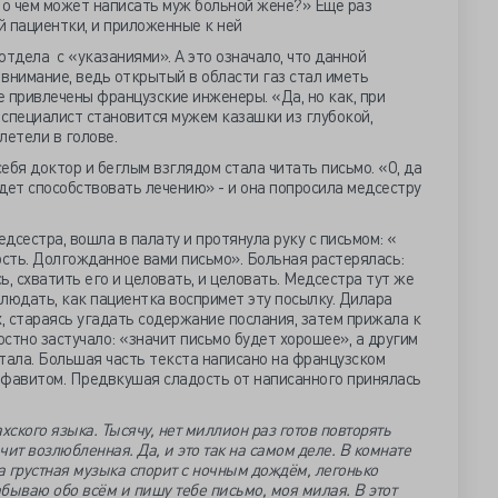
 о чём может написать муж больной жене?» Ещё раз
й пациентки, и приложенные к ней
отдела с «указаниями». А это означало, что данной
внимание, ведь открытый в области газ стал иметь
е привлечены французские инженеры. «Да, но как, при
специалист становится мужем казашки из глубокой,
летели в голове.
себя доктор и беглым взглядом стала читать письмо. «О, да
удет способствовать лечению» - и она попросила медсестру
дсестра, вошла в палату и протянула руку с письмом: «
ость. Долгожданное вами письмо». Больная растерялась:
сь, схватить его и целовать, и целовать. Медсестра тут же
блюдать, как пациентка воспримет эту посылку. Дилара
х, стараясь угадать содержание послания, затем прижала к
остно застучало: «значит письмо будет хорошее», а другим
тала. Большая часть текста написано на французском
алфавитом. Предвкушая сладость от написанного принялась
хского языка. Тысячу, нет миллион раз готов повторять
ит возлюбленная. Да, и это так на самом деле. В комнате
а грустная музыка спорит с ночным дождём, легонько
бываю обо всём и пишу тебе письмо, моя милая. В этот