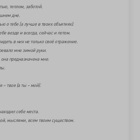
ью, теплом, заботой.
ашнем дне.
ю о тебе (а лучше в твоих объятиях).
ебе везде и всегда, сейчас и потом.
видеть в них не только своё отражение.
ревало мне зимой руки.
о она предназначена мне.
ты.
 – твоя (а ты – мой).
находил себе места.
ой, мыслями, всем твоим существом.