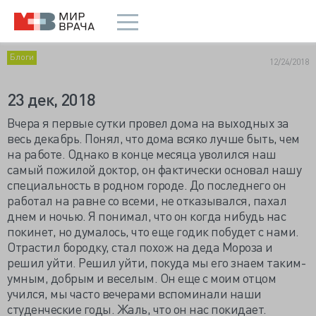
Блоги
12/24/2018
23 дек, 2018
Вчера я первые сутки провел дома на выходных за
весь декабрь.
Понял, что дома всяко лучше быть, чем
на работе. Однако в конце месяца уволился наш
самый пожилой доктор, он фактически основал нашу
специальность в родном городе. До последнего он
работал на равне со всеми, не отказывался, пахал
днем и ночью. Я понимал, что он когда нибудь нас
покинет, но думалось, что еще годик побудет с нами.
Отрастил бородку, стал похож на деда Мороза и
решил уйти. Решил уйти, покуда мы его знаем таким-
умным, добрым и веселым. Он еще с моим отцом
учился, мы часто вечерами вспоминали наши
студенческие годы. Жаль, что он нас покидает.