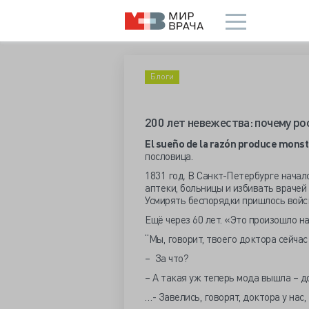
Блоги
200 лет невежества: почему ро
El sueño de la razón produce mons
пословица.
1831 год. В Санкт-Петербурге начал
аптеки, больницы и избивать врачей
Усмирять беспорядки пришлось войс
Ещё через 60 лет. «Это произошло н
“Мы, говорит, твоего доктора сейчас
– За что?
– А такая уж теперь мода вышла – 
…- Завелись, говорят, доктора у нас