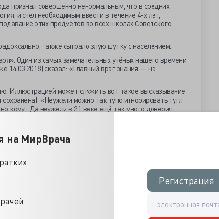
ода признал совершенно ненормальным, что в средних
огия, и счел необходимым ввести в течение 4-х лет,
реподавание этих предметов во всех школах Советского
радоксально, также сыграло злую шутку с населением.
каря». Один из самых замечательных учёных нашего времени
е 14.03.2018) сказал: «Главный враг знания — не
ию. Иллюстрацией может служить вот такое высказывание
 сохранена): «Неужели можно так тупо игнорировать гугл
тно кому…Да неужели в 21 веке ещё так много доверия
 есть доверие «гуглу»?
я на МирВрача
о менталитета. Когда хочется всего и сразу, и без особых
кратких
оему хотению», так, чтобы «двое из ларца» выполнили всю
на печи».
Регистрация
Регистрация
то потому, что удачно вышла замуж, выиграла в лотерею,
о конвертировала природную красоту, продала
врачей