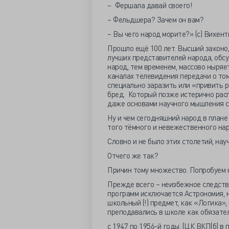
– Фершала давай своего!
– Фельдшера? Зачем он вам?
– Вы чего народ морите?» (с) Викент
Прошло ещё 100 лет. Высший законод
лучших представителей народа, обс
народ, тем временем, массово ныряет
каналах телевидения передачи о том
специально заразить или «привить р
бред. Который позже истерично расп
даже основами научного мышления с
Ну и чем сегодняшний народ в плане
того тёмного и невежественного нар
Словно и не было этих столетий, на
Отчего же так?
Причин тому множество. Попробуем 
Прежде всего – неизбежное следств
программ исключается Астрономия, н
школьный (!) предмет, как «Логика»,
преподавались в школе как обязател
с 1947 по 1956-й годы. (ЦК ВКП(б) в