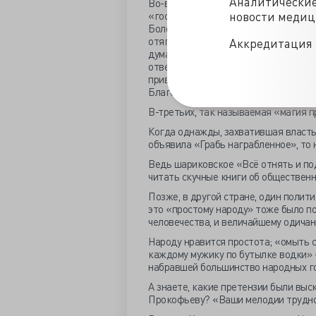
Аналитически
Во-вторых, какая-то всеобщая инфа
новости меди
«государство позаботится», «госуда
Более молодые, вкупе с низким уров
отягощение ещё и мобильные телефо
Аккредитация 
думать; не анализировать ситуацию 
ответственность), а просто позвонит
привык решать сколь-нибудь сложные
Благо устные экзамены, где дурость
В-третьих, так называемая «магия п
Когда однажды, захватившая власть
объявила «Грабь награбленное», то 
Ведь шариковское «Всё отнять и под
читать скучные книги об обществен
Позже, в другой стране, один полит
это «простому народу» тоже было по
человечества, и величайшему одичан
Народу нравится простота; «омыть с
каждому мужику по бутылке водки» –
набравшей большинство народных го
А знаете, какие претензии были выс
Прокофьеву? «Ваши мелодии трудно