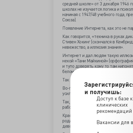
средней школе» от 3 декабря 1946 г
школах не изучается логика и психол
начиная с 1947/48 учебного года, п
Союза).
Появление Интернета, как это не па
Как говорится, «техника в руках ди
Стивен Хокинг (скончался в Кембридж
невежество, а иллюзия знания».
Интернет и дал людям такую иллюз
некой «Тани Майкиной» (орфография
и тупо доверять кому то там нипоня
белому халату. Ведь гугл же есть.»
Так отчего же нет доверия врачу, но
Зарегистрируйс
Во-первых, особенность национальног
и получишь:
усилий.
Доступ к базе 
Так, чтобы «По щучьему велению и м
клинических
работу, а самим «царствовать, лёжа 
рекомендаций
Красивая и обеспеченная жизнь прос
родилась в правильной семье, удачн
Вакансии для 
девственность и пр.