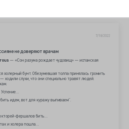
7/18/2022
ссияне не доверяют врачам
trous
— «Сон разума рождает чудовищ» — испанская
ся холерный бунт. Обезумевшая толпа принялась громить
 — ходили слухи, что они специально травят людей.
кам.
а Успение…
 бить идем, вот для куражу выпиваем”.
докторей-фершалов бить…
, так и холера пошла…