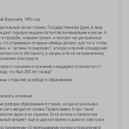
ий Вересаев, 1894 год
ательный орган страны, Государственная Дума, в лице
уждает порядок выдачи патентов ясновидящим и магам. А
 в проруби, «смывая грехи», и смотрит на центральных
, что и прививки-то врачи-убийцы делают для того, чтобы
ак», и “органы-то вырезают” втихую и прочий клошарский
олзается по Интернету, а заодно и по не затуманенному
ознанию электората.
 своего сознания и познаний о медицине отличается от
ода, что был 200 лет назад?
учных открытий, всеобщего образования.
назвать основные.
ие реформ образования в стране, когда из школьных
о зато вводится основы Православия. А про такой
 многие даже и не слыхали. Хотя логика и психология
ьный предмет ещё в царское время, и даже в советское
 постановлении «О преподавании логики и психологии в