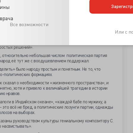
е
нтильность населения. Старшие поколения привыкли, что
Зарегистр
цины
рство должно», «государство обеспечит» и «не допустит».
нем общей образованности и эрудиции, получили в
ны, которые с детства позволяют своим владельцам не
врача
и принимать самостоятельные решения (и нести за них
Все возможности
ь и спросить, что делать. Мозг таких индивидуумов не
Или с 
 мыслительные задачи. Ну, а ЕГЭ можно и просто угадать.
 каждого видна как на ладони, теперь угодливо отменили.
ростых решений».
, относительно небольшая числом политическая партия
народ её тут же с воодушевлением поддержал.
елить» было народу простым и понятным. Не то, что
но-политических формациях.
ик сказал о необходимости «жизненного пространства», и
нятно, хотя и привело к величайшей трагедии в истории
ию нравов.
апоги в Индийском океане», «каждой бабе по мужику, а
 это всё не бред, а политические лозунги партии, однажды
лосов на выборах.
казаны руководством культуры гениальному композитору С.
 насвистывать».