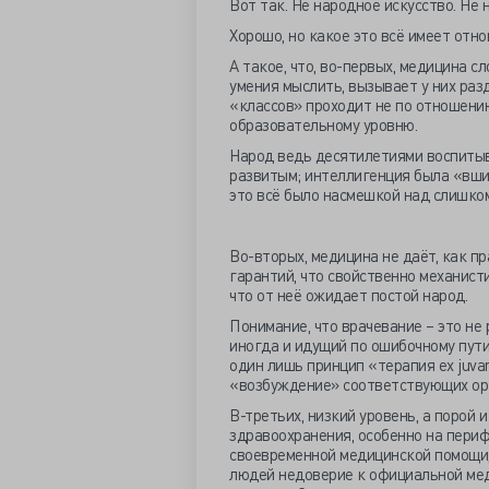
Вот так. Не народное искусство. Не 
Хорошо, но какое это всё имеет отн
А такое, что, во-первых, медицина с
умения мыслить, вызывает у них раз
«классов» проходит не по отношению
образовательному уровню.
Народ ведь десятилетиями воспитыв
развитым; интеллигенция была «вшив
это всё было насмешкой над слишком
Во-вторых, медицина не даёт, как пр
гарантий, что свойственно механист
что от неё ожидает постой народ.
Понимание, что врачевание – это не 
иногда и идущий по ошибочному пути
один лишь принцип «терапия ex juva
«возбуждение» соответствующих орг
В-третьих, низкий уровень, а порой
здравоохранения, особенно на пери
своевременной медицинской помощи,
людей недоверие к официальной мед