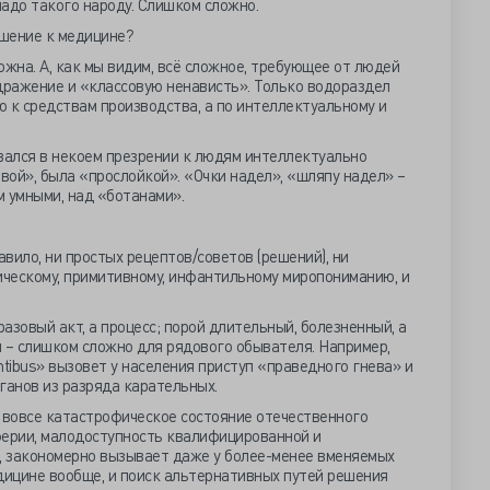
надо такого народу. Слишком сложно.
ошение к медицине?
ложна. А, как мы видим, всё сложное, требующее от людей
дражение и «классовую ненависть». Только водораздел
 к средствам производства, а по интеллектуальному и
ался в некоем презрении к людям интеллектуально
ой», была «прослойкой». «Очки надел», «шляпу надел» –
 умными, над «ботанами».
авило, ни простых рецептов/советов (решений), ни
ическому, примитивному, инфантильному миропониманию, и
разовый акт, а процесс; порой длительный, болезненный, а
 – слишком сложно для рядового обывателя. Например,
ntibus» вызовет у населения приступ «праведного гнева» и
анов из разряда карательных.
 и вовсе катастрофическое состояние отечественного
ферии, малодоступность квалифицированной и
 закономерно вызывает даже у более-менее вменяемых
ицине вообще, и поиск альтернативных путей решения