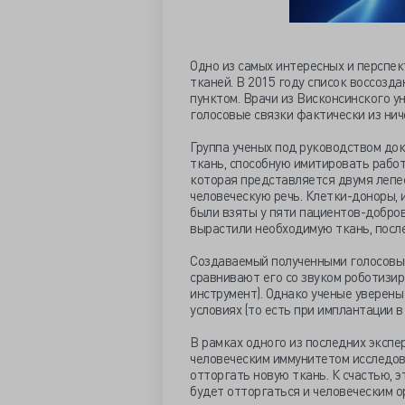
Одно из самых интересных и перспе
тканей. В 2015 году список воссозд
пунктом. Врачи из Висконсинского 
голосовые связки фактически из нич
Группа ученых под руководством до
ткань, способную имитировать работу
которая представляется двумя лепе
человеческую речь. Клетки-доноры, 
были взяты у пяти пациентов-добров
вырастили необходимую ткань, после
Создаваемый полученными голосовым
сравнивают его со звуком роботизи
инструмент). Однако ученые уверены
условиях (то есть при имплантации в
В рамках одного из последних эксп
человеческим иммунитетом исследов
отторгать новую ткань. К счастью, э
будет отторгаться и человеческим о