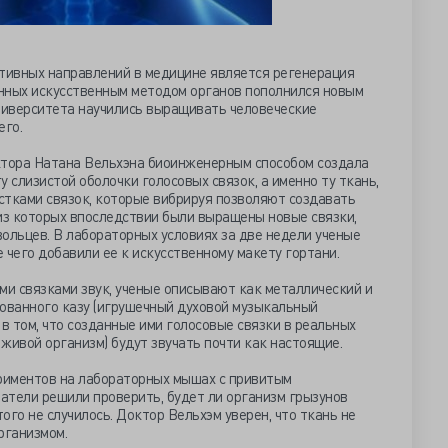
ктивных направлений в медицине является регенерация
анных искусственным методом органов пополнился новым
университета научились выращивать человеческие
его.
ктора Натана Вельхэна биоинженерным способом создала
 слизистой оболочки голосовых связок, а именно ту ткань,
стками связок, которые вибрируя позволяют создавать
из которых впоследствии были выращены новые связки,
ольцев. В лабораторных условиях за две недели ученые
 чего добавили ее к искусственному макету гортани.
и связками звук, ученые описывают как металлический и
рованного казу (игрушечный духовой музыкальный
 в том, что созданные ими голосовые связки в реальных
 живой организм) будут звучать почти как настоящие.
ериментов на лабораторных мышах с привитым
атели решили проверить, будет ли организм грызунов
того не случилось. Доктор Вельхэм уверен, что ткань не
рганизмом.