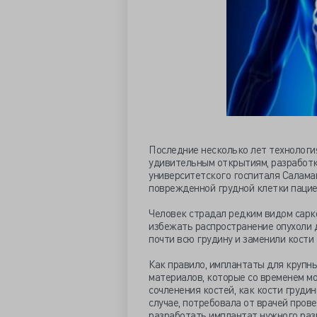
Последние несколько лет технология
удивительным открытиям, разработк
университетского госпиталя Салама
поврежденной грудной клетки пацие
Человек страдал редким видом сарко
избежать распространение опухоли д
почти всю грудину и заменили кости
Как правило, имплантаты для крупны
материалов, которые со временем мо
сочленения костей, как кости груди
случае, потребовала от врачей пров
разработать имплантат нужного раз