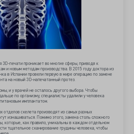
 3D-печати проникает во многие сферы, приводя к
ам и новым методам производства. В 2015 году доктора из
нка в Испании провели первую в мире операцию по замене
нта на новый 3D-напечатанный протез.
мы, и у врачей не осталось другого выбора. Чтобы
альше по организму, специалисты удалили у человека
 титановым имплантатом.
х отделов скелета производят из самых разных
гут изнашиваться. Помимо этого, замена столь сложного
ны, которые, как правило, уникальны в каждом отдельном
ести тщательное сканирование грудины человека, чтобы
мера.