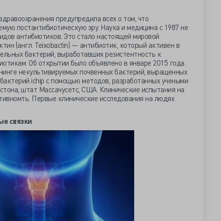
здравоохранения предупредила всех о том, что
емую постантибиотическую эру. Наука и медицина с 1987 не
идов антибиотиков. Это стало настоящей мировой
тин (англ. Teixobactin) — антибиотик, который активен в
ельных бактерий, выработавших резистентность к
тикам. Об открытии было объявлено в январе 2015 года.
нинге некультивируемых почвенных бактерий, выращенных
и бактерий ichip с помощью методов, разработанных учеными
стона, штат Массачусетс, США
. Клинические испытания на
тивномть.
Первые клинические исследования на людях
ые связки