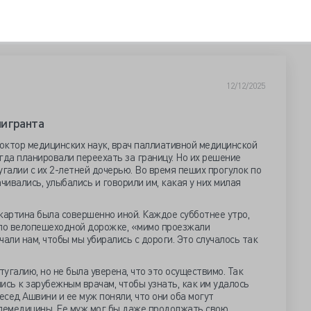
12/12/2025
мигранта
октор медицинских наук, врач паллиативной медицинской
егда планировали переехать за границу. Но их решение
угалии с их 2-летней дочерью. Во время пеших прогулок по
ивались, улыбались и говорили им, какая у них милая
 картина была совершенно иной. Каждое субботнее утро,
 по велопешеходной дорожке, «мимо проезжали
али нам, чтобы мы убирались с дороги. Это случалось так
угалию, но не была уверена, что это осуществимо. Так
лись к зарубежным врачам, чтобы узнать, как им удалось
есед Ашвини и ее муж поняли, что они оба могут
лемедицины. Ее муж мог бы даже продолжать свою