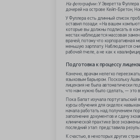
На фотографии:
У Эверетта Фуллера
дочерей на острове Кейп-Бретон, Но
У Фуллера есть длинный список про
оставил позади: «На вашем компьюте
которые вы должны подписать в конц
местах наблюдается массовая замен
врачей, потому что корпоративная м
меньшую зарплату. Наблюдается сни
рабочей пчеле, а не как к квалифиц
Подготовка к процессу лиценз
Конечно, врачам нелегко переезжать 
языковым барьером. Поскольку Ашви
лицензия не была автоматически по
что нам нужно было сделать, — это 
Пока Бапат изучала португальский я
курсы обучения для сиделок навыкам
начала работать над получением пор
заполнение документов и сдачу экза
клинической практике (все экзамены
последний этап: представила резуль
К счастью, в некоторых других стран