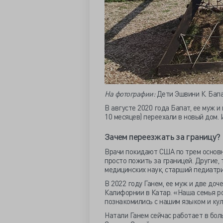
На фотографии:
Дети Эшвини К. Бапа
В августе 2020 года Бапат, ее муж и
10 месяцев) переехали в новый дом. 
Зачем переезжать за границу?
Врачи покидают США по трем основн
просто пожить за границей. Другие,
медицинских наук, старший педиатри
В 2022 году Ганем, ее муж и две доче
Калифорнии в Катар. «Наша семья ро
познакомились с нашим языком и кул
Натали Ганем сейчас работает в бол