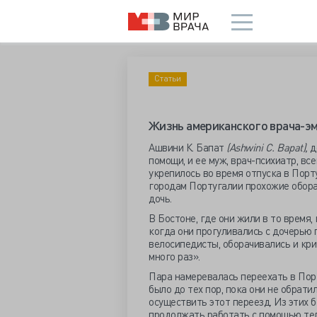
Статьи
Жизнь американского врача-э
Ашвини К. Бапат
(Ashwini C. Bapat),
д
помощи, и ее муж, врач-психиатр, вс
укрепилось во время отпуска в Порт
городам Португалии прохожие оборач
дочь.
В Бостоне, где они жили в то время,
когда они прогуливались с дочерью
велосипедисты, оборачивались и крич
много раз».
Пара намеревалась переехать в Порт
было до тех пор, пока они не обрати
осуществить этот переезд. Из этих б
продолжать работать с помощью те