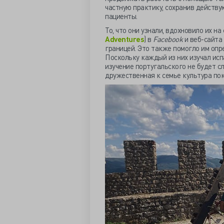
частную практику, сохранив действ
пациенты.
То, что они узнали, вдохновило их н
Adventures
) в
Facebook
и веб-сайта
границей. Это также помогло им опр
Поскольку каждый из них изучал испа
изучение португальского не будет с
дружественная к семье культура пок