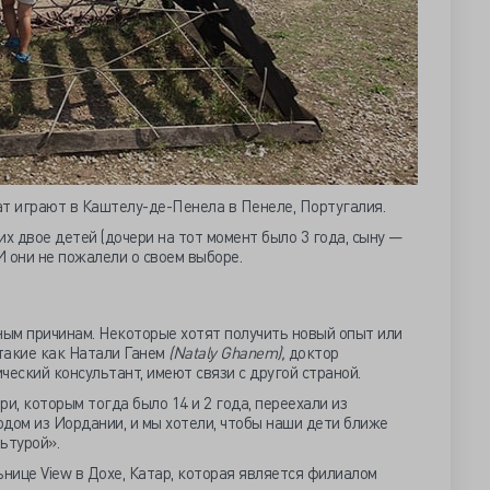
т играют в Каштелу-де-Пенела в Пенеле, Португалия.
 их двое детей (дочери на тот момент было 3 года, сыну —
И они не пожалели о своем выборе.
ым причинам. Некоторые хотят получить новый опыт или
 такие как Натали Ганем
(Nataly Ghanem),
доктор
ческий консультант, имеют связи с другой страной.
ри, которым тогда было 14 и 2 года, переехали из
дом из Иордании, и мы хотели, чтобы наши дети ближе
ьтурой».
ьнице View в Дохе, Катар, которая является филиалом