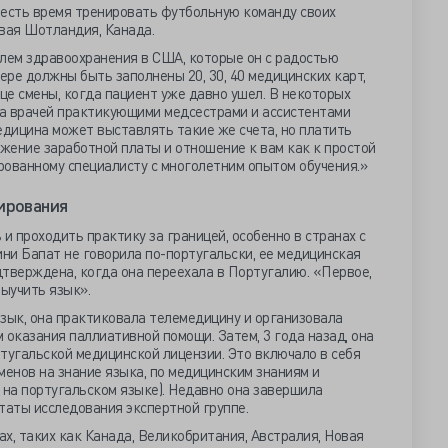
 есть время тренировать футбольную команду своих
вая Шотландия, Канада.
блем здравоохранения в США, которые он с радостью
ре должны быть заполнены 20, 30, 40 медицинских карт,
е смены, когда пациент уже давно ушел. В некоторых
а врачей практикующими медсестрами и ассистентами
едицина может выставлять такие же счета, но платить
жение заработной платы и отношение к вам как к простой
ированному специалисту с многолетним опытом обучения.»
ирования
и проходить практику за границей, особенно в странах с
ни Бапат не говорила по-португальски, ее медицинская
дтверждена, когда она переехала в Португалию. «Первое,
выучить язык».
зык, она практиковала телемедицину и организовала
 оказания паллиативной помощи. Затем, 3 года назад, она
тугальской медицинской лицензии. Это включало в себя
менов на знание языка, по медицинским знаниям и
 на португальском языке). Недавно она завершила
таты исследования экспертной группе.
ах, таких как Канада, Великобритания, Австралия, Новая