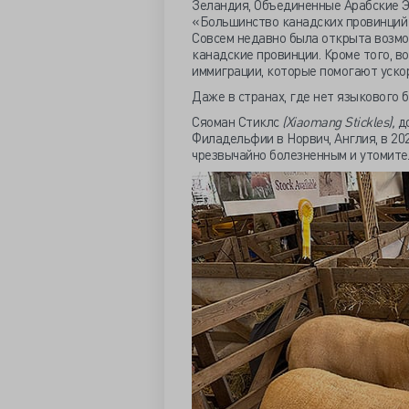
Зеландия, Объединенные Арабские Эм
«Большинство канадских провинций
Совсем недавно была открыта возмо
канадские провинции. Кроме того, в
иммиграции, которые помогают ускор
Даже в странах, где нет языкового 
Сяоман Стиклс
(Xiaomang Stickles),
до
Филадельфии в Норвич, Англия, в 20
чрезвычайно болезненным и утомит