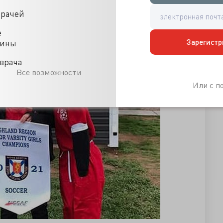
е «винтики», из которых можно «выжимать все соки» ради
врачей
ь, как только они перестанут справляться с
е
Зарегистр
цины
врача
Все возможности
Или с 