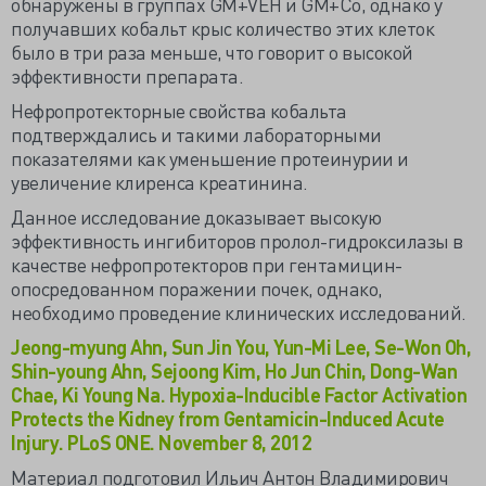
обнаружены в группах GM+VEH и GM+Co, однако у
получавших кобальт крыс количество этих клеток
было в три раза меньше, что говорит о высокой
эффективности препарата.
Нефропротекторные свойства кобальта
подтверждались и такими лабораторными
показателями как уменьшение протеинурии и
увеличение клиренса креатинина.
Данное исследование доказывает высокую
эффективность ингибиторов пролол-гидроксилазы в
качестве нефропротекторов при гентамицин-
опосредованном поражении почек, однако,
необходимо проведение клинических исследований.
Jeong-myung Ahn, Sun Jin You, Yun-Mi Lee, Se-Won Oh,
Shin-young Ahn, Sejoong Kim, Ho Jun Chin, Dong-Wan
Chae, Ki Young Na. Hypoxia-Inducible Factor Activation
Protects the Kidney from Gentamicin-Induced Acute
Injury. PLoS ONE. November 8, 2012
Материал подготовил Ильич Антон Владимирович