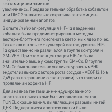
гентамицином заметно
увеличились. Предварительная обработка кобальтом
или DMOG значительно сократила гентамицин-
индуцированный апоптоз.
В опыте
in vivo
ап-регуляция HIF-1α введением
кобальта была продемонстрирована методом
вестерн-блоттинга гомогената клеточных ядер почек.
Также как и в опыте с культурой клеток, уровень HIF-
1α существенно не различался в группе контроля и
GM+VEH. При этом концентрация HIF-1α была
значительно выше у крыс группы GM+Co. В группе
GM+Co был значительно увеличен уровень мРНК
эндотелиального фактора роста сосудов - VEGF (3,16 ±
2,49 раза по сравнению с контролем), что говорит о
проявлении эффекта HIF.
Для анализа гентамицин-индуцированного
апоптоза в почках крыс был использован метод
TUNEL окрашивания, выявляющий разрывы нитей
ДНК. Подвергшиеся апоптозу клетки были