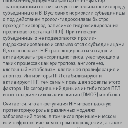
транскрипции состоит из чувствительных к кислороду
субъединиц α и β. В условиях нормоксии субъединицы
α под действием пролол-гидроксилазы быстро
проходят кислород-зависимое гидроксилирование
пролинового остатка (ПГЛ). При гипоксии
субъединицы α не подвергаются пролил-
гидроксилированию и связываются с субъединицами
β, что позволяет HIF транслоцироваться в ядро и
активировать транскрипцию генов, участвующих в
таких процессах как эритропоэз, ангиогенез,
клеточный метаболизм, клеточная пролиферация и
апоптоз. Ингибиторы ПГЛ стабилизируют и
активируют HIF, тем самым повышая эффекты этого
фактора. На сегодняшний день из ингибиторов ПГЛ
известны диметилоксалилглицин (DMOG) и кобальт.
Считается, что ап-регуляция HIF играет важную
протекторную роль в различных моделях
заболеваний почек, в том числе при ишемическом
или нефротоксическом остром повреждении, а также