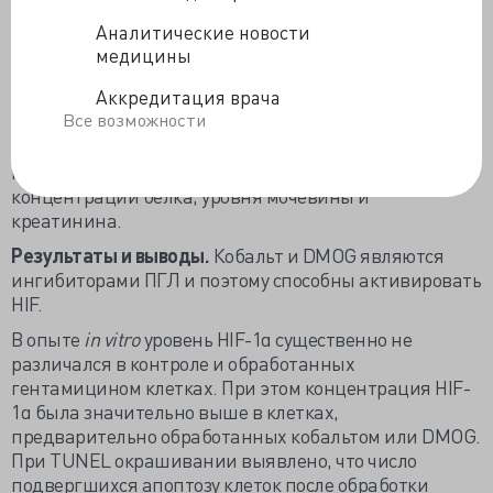
вводился 0,9% физиологический раствор.
Аналитические новости
После 7 дней эксперимента были собраны образцы
медицины
крови для оценки уровня креатинина и мочевины, и
Аккредитация врача
для морфологического и иммуногистохимического
Все возможности
анализов под наркозом кетамином и ксилазином
были изъяты почки. Помимо этого в течение
последних суток собиралась моча для оценки объёма,
концентрации белка, уровня мочевины и
креатинина.
Результаты и выводы.
Кобальт и DMOG являются
ингибиторами ПГЛ и поэтому способны активировать
HIF.
В опыте
in vitro
уровень HIF-1α существенно не
различался в контроле и обработанных
гентамицином клетках. При этом концентрация HIF-
1α была значительно выше в клетках,
предварительно обработанных кобальтом или DMOG.
При TUNEL окрашивании выявлено, что число
подвергшихся апоптозу клеток после обработки