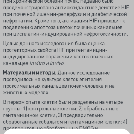
при хронической болезни почек. Недавно было
продемонстрировано антиоксидантное действие HIF
при почечной ишемии-реперфузии и диабетической
нефропатии. Кроме того, активация HIF приводит к
подавлению апоптоза клеток почечных канальцев
при цисплатин-индуцированной нефротоксичности.
Целью данного исследования была оценка
протекторных свойств HIF при гентамицин-
индуцированном поражении клеток почечных
канальцев
in vitro и in vivo
.
Материалы и методы.
Данное исследование
проводилось на культуре клеток эпителия
проксимальных канальцев почек человека и на
животных моделях.
В первом опыте клетки были разделены на четыре
группы: 1) контрольные клетки; 2) обработанные
гентамицином клетки; 3) предварительно
обработанные кобальтом и гентамицином клетки; 4)
предварительно обработанные DMOG и