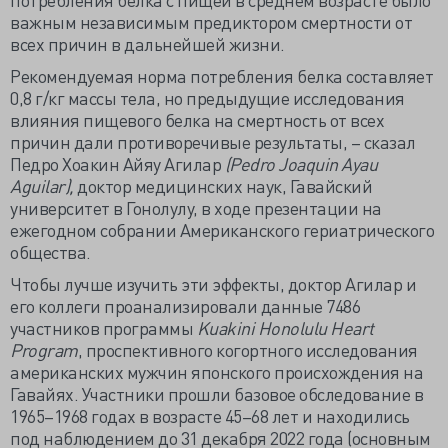
важным независимым предиктором смертности от
всех причин в дальнейшей жизни.
Рекомендуемая норма потребления белка составляет
0,8 г/кг массы тела, но предыдущие исследования
влияния пищевого белка на смертность от всех
причин дали противоречивые результаты, – сказал
Педро Хоакин Айяу Агилар
(Pedro Joaquin Ayau
Aguilar),
доктор медицинских наук, Гавайский
университет в Гонолулу, в ходе презентации на
ежегодном собрании Американского гериатрического
общества.
Чтобы лучше изучить эти эффекты, доктор Агилар и
его коллеги проанализировали данные 7486
участников программы
Kuakini Honolulu Heart
Program
, проспективного когортного исследования
американских мужчин японского происхождения на
Гавайях. Участники прошли базовое обследование в
1965–1968 годах в возрасте 45–68 лет и находились
под наблюдением до 31 декабря 2022 года (основным