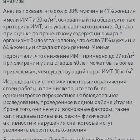
анализа.
Анализ показал, что около 38% мужчин и 41% женщин
2
имели ИМТ ≥ 30 кг/м
, основанный на общепринятых
критериях ИМТ, что указывает на ожирение. Однако
при оценке по процентному содержанию жира в
организме было установлено, что около 71% мужчин и
64% женщин страдают ожирением. Ученые
2
подсчитали, что снижение ИМТ примерно до 27 кг/м
при ожирении у лиц старше 40 лет может быть более
2
приемлемым, чем существующий порог ИМТ 30 кг/м
.
Исследователи отметили некоторые ограничения
своей работы, в том числе то, что это было
одноцентровое перекрестное наблюдательное
исследование, проведенное в одном районе Италии.
Кроме того, они не учли возможные факторы, такие
как пищевые привычки, режим физической
активности и нарушения сна, которые могут
увеличить вероятность ожирения.
В своем интервью Лука Бузетто
(
Luca
Busetto),
доктор