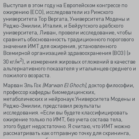
Выступая в этом году на Европейском конгрессе по
ожирению (ECO), исследователи из Римского
университета Тор Вергата, Университета Модены и
Реджо-Эмилии, Италия, и Бейрутского арабского
университета, Ливан, провели исследование, чтобы
сравнить обоснованность традиционного порогового
значения ИМТ для ожирения, установленного
Всемирной организацией здравоохранения (ВОЗ) (≥
2
30 кг/м
), и измерения жировых отложений в качестве
альтернативного показателя у итальянцев среднего и
пожилого возраста.
Марван Эль Гох
(Marwan El Ghoch),
доктор философии,
профессор кафедры биомедицинских,
метаболических и нейронаук Университета Модены и
Реджо-Эмилии, представил результаты
исследования. «Если вы будете классифицировать
ожирение только по ИМТ, без учета состава тела,
этого будет недостаточно. Я считаю, что ИМТ можно
рассматривать как отправную точку для скрининга,