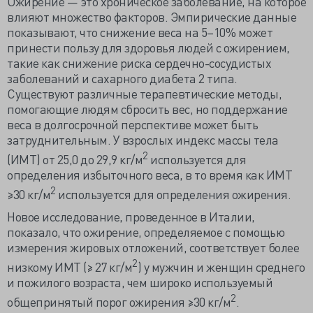
Ожирение — это хроническое заболевание, на которое
влияют множество факторов. Эмпирические данные
показывают, что снижение веса на 5–10% может
принести пользу для здоровья людей с ожирением,
такие как снижение риска сердечно-сосудистых
заболеваний и сахарного диабета 2 типа.
Существуют различные терапевтические методы,
помогающие людям сбросить вес, но поддержание
веса в долгосрочной перспективе может быть
затруднительным. У взрослых индекс массы тела
2
(ИМТ) от 25,0 до 29,9 кг/м
используется для
определения избыточного веса, в то время как ИМТ
2
≥30 кг/м
используется для определения ожирения.
Новое исследование, проведенное в Италии,
показало, что ожирение, определяемое с помощью
измерения жировых отложений, соответствует более
2
низкому ИМТ (≥ 27 кг/м
) у мужчин и женщин среднего
и пожилого возраста, чем широко используемый
2
общепринятый порог ожирения ≥30 кг/м
.