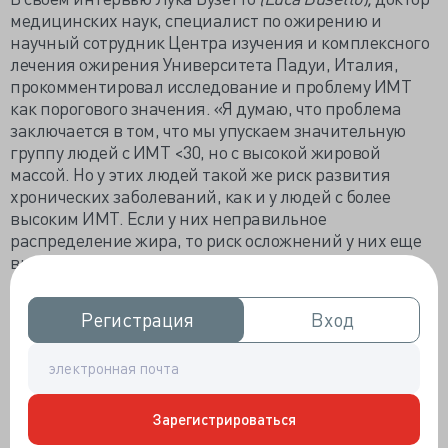
медицинских наук, специалист по ожирению и
научный сотрудник Центра изучения и комплексного
лечения ожирения Университета Падуи, Италия,
прокомментировал исследование и проблему ИМТ
как порогового значения. «Я думаю, что проблема
заключается в том, что мы упускаем значительную
группу людей с ИМТ <30, но с высокой жировой
массой. Но у этих людей такой же риск развития
хронических заболеваний, как и у людей с более
высоким ИМТ. Если у них неправильное
распределение жира, то риск осложнений у них еще
выше».
«Исследование доктора
Marwan El Ghoch
подчеркивает отсутствие лечения у этой
Регистрация
Регистрация
Вход
Вход
значительной части населения. Нам также
необходимо использовать окружность талии и
соотношение талии к росту в качестве
дополнительных показателей в этой популяции».
Зарегистрироваться
Лука Бузетто
(
Luca
Busetto)
также представил в ECO