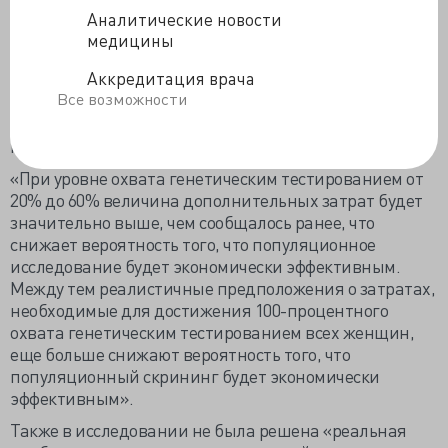
изучающих эффективность генетического
Аналитические новости
исследования на
BRCA1
и
BRCA2,
в литературе
медицины
говорится, что эффективность доступного в
Аккредитация врача
настоящее время генетического исследования среди
Все возможности
женщин из группы риска составляет от 20% до 30%.
При проведении скрининговой маммографии в
Канаде доля участников составляет чуть более 60%».
«При уровне охвата генетическим тестированием от
20% до 60% величина дополнительных затрат будет
значительно выше, чем сообщалось ранее, что
снижает вероятность того, что популяционное
исследование будет экономически эффективным.
Между тем реалистичные предположения о затратах,
необходимые для достижения 100-процентного
охвата генетическим тестированием всех женщин,
еще больше снижают вероятность того, что
популяционный скрининг будет экономически
эффективным».
Также в исследовании не была решена «реальная