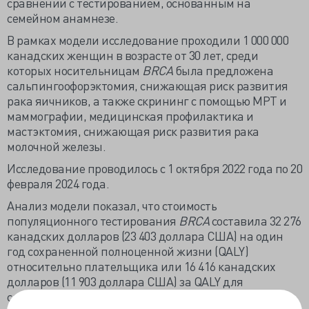
сравнении с тестированием, основанным на
семейном анамнезе.
В рамках модели исследование проходили 1 000 000
канадских женщин в возрасте от 30 лет, среди
которых носительницам
BRCA
была предложена
сальпингоофорэктомия, снижающая риск развития
рака яичников, а также скрининг с помощью МРТ и
маммографии, медицинская профилактика и
мастэктомия, снижающая риск развития рака
молочной железы.
Исследование проводилось с 1 октября 2022 года по 20
февраля 2024 года.
Анализ модели показал, что стоимость
популяционного тестирования
BRCA
составила 32 276
канадских долларов (23 403 доллара США) на один
год сохраненной полноценной жизни (QALY)
относительно плательщика или 16 416 канадских
долларов (11 903 доллара США) за QALY для
социальной перспективы по сравнению с