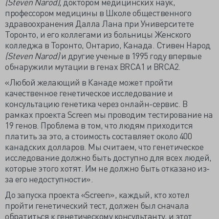
(Steven Narod),
доктором медицинских наук,
профессором медицины в Школе общественного
здравоохранения Далла Лана при Университете
Торонто, и его коллегами из больницы Женского
колледжа в Торонто, Онтарио, Канада. Стивен Народ
(Steven Narod)
и другие ученые в 1995 году впервые
обнаружили мутации в генах BRCA1 и BRCA2.
«Любой желающий в Канаде может пройти
качественное генетическое исследование и
консультацию генетика через онлайн-сервис. В
рамках проекта Screen мы проводим тестирование на
19 генов. Проблема в том, что людям приходится
платить за это, а стоимость составляет около 400
канадских долларов. Мы считаем, что генетическое
исследование должно быть доступно для всех людей,
которые этого хотят. Им не должно быть отказано из-
за его недоступности».
До запуска проекта «Screen», каждый, кто хотел
пройти генетический тест, должен был сначала
обратиться к генетическому консультанту, и этот