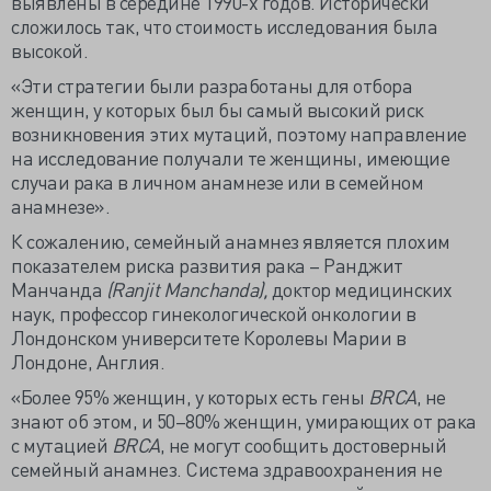
выявлены в середине 1990-х годов. Исторически
сложилось так, что стоимость исследования была
высокой.
«Эти стратегии были разработаны для отбора
женщин, у которых был бы самый высокий риск
возникновения этих мутаций, поэтому направление
на исследование получали те женщины, имеющие
случаи рака в личном анамнезе или в семейном
анамнезе».
К сожалению, семейный анамнез является плохим
показателем риска развития рака – Ранджит
Манчанда
(Ranjit Manchanda),
доктор медицинских
наук, профессор гинекологической онкологии в
Лондонском университете Королевы Марии в
Лондоне, Англия.
«Более 95% женщин, у которых есть гены
BRCA
, не
знают об этом, и 50–80% женщин, умирающих от рака
с мутацией
BRCA
, не могут сообщить достоверный
семейный анамнез. Система здравоохранения не