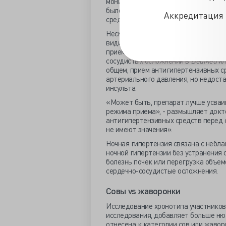
монитора АД в подгруппе пациентов
было на 7,4 мм рт.ст. ниже, а средне
Аккредитация 
среднее дневное АД было таким же.
Несмотря на то, что результаты не 
видимому, наблюдается несколько б
приеме препарата. Но важно отметит
сосудистых осложнений в
BedMed
и
общем, прием антигипертензивных с
артериального давления, но недост
инсульта.
«Может быть, препарат лучше усваи
режима приема», - размышляет докт
антигипертензивных средств перед с
не имеют значения».
Ночная гипертензия связана с небл
ночной гипертензии без устранения о
болезнь почек или перегрузка объе
сердечно-сосудистые осложнения.
Совы vs жаворонки
Исследование хронотипа участников
исследования, добавляет больше нюа
отнесена к категории сов или жавор