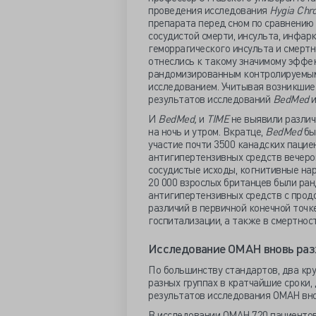
проведения исследования
Hygia Chr
препарата перед сном по сравнению 
сосудистой смерти, инсульта, инфар
геморрагического инсульта и смертн
отнеслись к такому значимому эффек
рандомизированным контролируемым
исследованием. Учитывая возникшие
результатов исследований
BedMed
И
BedMed,
и
TIME
не выявили различ
на ночь и утром. Вкратце,
BedMed
бы
участие почти 3500 канадских пацие
антигипертензивных средств вечером
сосудистые исходы, когнитивные на
20 000 взрослых британцев были ран
антигипертензивных средств с прод
различий в первичной конечной точк
госпитализации, а также в смертнос
Исследование ОМАН вновь раз
По большинству стандартов, два кр
разных группах в кратчайшие сроки,
результатов исследования ОМАН вно
В исследовании ОМАН 720 пациентов