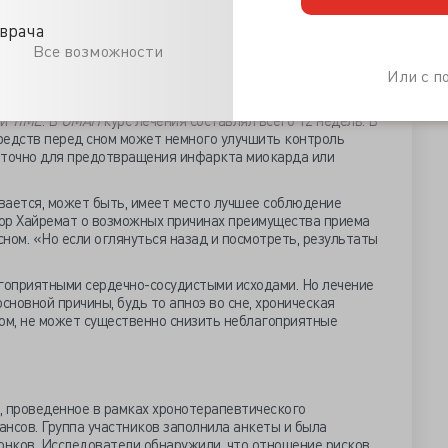
, получавших антигипертензивные средства перед сном,
е диастолическое АД было на 2,7 мм рт.ст. ниже. Однако
врача
Все возможности
полностью совпадают во всех трех исследованиях, по-
Или с 
ольшее снижение артериального давления при вечернем
ь, что это различие не привело к уменьшению сердечно-
ли
TIME
. В
ОМАН
курс лечения составлял всего 12 недель. В
редств перед сном может немного улучшить контроль
аточно для предотвращения инфаркта миокарда или
вается, может быть, имеет место лучшее соблюдение
ор Хайремат о возможных причинах преимущества приема
ном. «Но если оглянуться назад и посмотреть, результаты
агоприятными сердечно-сосудистыми исходами. Но лечение
сновной причины, будь то апноэ во сне, хроническая
мом, не может существенно снизить неблагоприятные
, проведенное в рамках хронотерапевтического
нсов. Группа участников заполнила анкеты и была
онков. Исследователи обнаружили, что отношение рисков