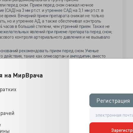
ли перед сном. Прием перед сном снижал ночное
(САД) на 3 мм рт.ст. и утреннее САД на 3,1 мм рт.ст. в
ое время. Вечерний прием препарата снижал не только
ть, но и утреннее АД, а также обеспечивал контроль
4 часов в большей степени, чем утренний прием. Также не
нежелательных явлений при приеме препарата перед сном;
асового контроля артериального давления и не вызывало
снований рекомендовать прием перед сном. Ученые
 действия, такие как олмесартан и амлодипин, вместо
орые могли бы исказить результаты. Они оценивали
ак результаты измерения АД в клинике, так и
торы АД, которые являются предпочтительным методом.
я на МирВрача
препарата в ночное время имеет потенциальные
по-видимому, резко противоречат результатам
кратких
ор медицинских наук, ведущий автор
BedMed
и профессор
Регистрация
Регистрация
Альберты, отметил, что ОМАН в значительной степени
 времени, потраченному на изучение результатов. Со
епарат вечером, среднее утреннее артериальное давление
врачей
руппе, принимавшей препарат утром. Однако среднее вечернее
о ниже. В исследовании
BedMed
различия были более
е
 измеренное с помощью амбулаторного автоматического
Зарегистр
цины