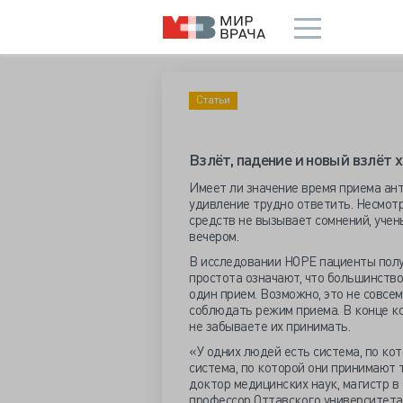
Статьи
Взлёт, падение и новый взлёт
Имеет ли значение время приема ант
удивление трудно ответить. Несмот
средств не вызывает сомнений, учен
вечером.
В исследовании HOPE пациенты получ
простота означают, что большинств
один прием. Возможно, это не совсем
соблюдать режим приема. В конце ко
не забываете их принимать.
«У одних людей есть система, по кот
система, по которой они принимают 
доктор медицинских наук, магистр в
профессор Оттавского университета.