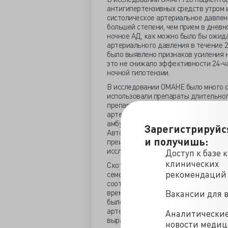
антигипертензивных средств утром и
систолическое артериальное давление 
большей степени, чем прием в дневн
ночное АД, как можно было бы ожида
артериального давления в течение 2
было выявлено признаков усиления 
это не снижало эффективности 24-ч
ночной гипотензии.
В исследовании ОМАНЕ было много о
использовали препараты длительного
препаратов короткого действия, кот
артериальное давление, используя к
амбулаторные автоматические мони
Зарегистрируйс
Авторы пришли к выводу, что прием 
и получишь:
преимущества, и результаты ОМАН, 
исследований
BedMed
и
TIME.
Доступ к базе 
клинических
Скотт Гаррисон
(Scott Garrison),
докт
рекомендаций
семейной медицины в Университете 
соответствует требованиям BedMed и
временем в группе, принимавшей пр
Вакансии для 
было на 1,8 мм рт.ст. ниже, чем в г
артериальное давление у них не был
Аналитически
выраженными. Среднее САД за ночь,
новости меди