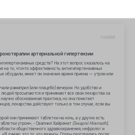
11/6/2025
 хронотерапии артериальной гипертензии
игипертензивных средств? На этот вопрос оказалось на
ря на то, чточто эффективность антигипертензивных
ые обсудили, имеет ли значение время приема — утром или
али рамиприл (или плацебо) вечером. Но удобство и
о людей просыпаются и принимают все свои лекарства за
 научно обоснованная практика, но она помогает
нцов, лекарства действуют только в том случае, если вы
орой они принимают таблетки на ночь, а у других есть
таблетки утром», - Свапнил Хайремат
(Swapnil Hiremath),
 области общественного здравоохранения, нефролог и
 «Я думаю, это то, что важно». Споры разгорелись после