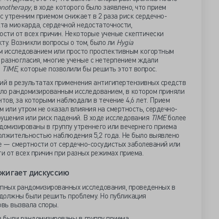
onotherapy
, в ходе которого было заявлено, что прием
с утренним приемом снижает в 2 раза риск сердечно-
кта миокарда, сердечной недостаточности,
ости от всех причин. Некоторые ученые скептически
ту. Возникли вопросы о том, было ли
Hygia
 исследованием или просто проспективным когортным
 разногласия, многие ученые с нетерпением ждали
и
TIME
, которые позволили бы решить этот вопрос.
ий в результатах применения антигипертензивных средств
ло рандомизированным исследованием, в котором приняли
нтов, за которыми наблюдали в течение 4,6 лет. Прием
 или утром не оказал влияния на смертность, сердечно-
рушения или риск падений. В ходе исследования
TIME
более
домизированы в группу утреннего или вечернего приема
олжительностью наблюдения 5,2 года. Не было выявлено
е — смертности от сердечно-сосудистых заболеваний или
ти от всех причин при разных режимах приема.
жигает дискуссию
упных рандомизированных исследования, проведенных в
 должны были решить проблему. Но публикация
вь вызвала споры.
 были рандомизированы в группу приема