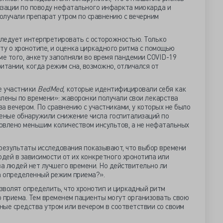
изации по поводу нефатального инфаркта миокарда и
получали препарат утром по сравнению с вечерним
ледует интерпретировать с осторожностью. Только
ту о хронотипе, и оценка циркадного ритма с помощью
ме того, анкету заполняли во время пандемии COVID-19
итании, когда режим сна, возможно, отличался от
е участники
BedMed,
которые идентифицировали себя как
влены по времени»: жаворонки получали свои лекарства
ва вечером. По сравнению с участниками, у которых не было
ченые обнаружили снижение числа госпитализаций по
овлено меньшим количеством инсультов, а не нефатальных
 результаты исследования показывают, что выбор времени
дей в зависимости от их конкретного хронотипа или
а людей нет лучшего времени. Но действительно ли
а определенный режим приема?».
зволят определить, что хронотип и циркадный ритм
приема. Тем временем пациенты могут организовать свою
ые средства утром или вечером в соответствии со своим