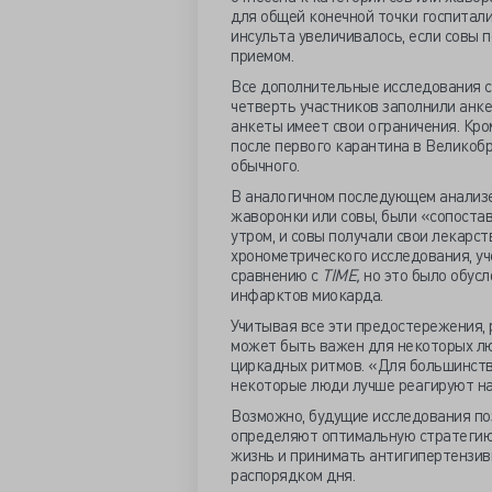
для общей конечной точки госпитал
инсульта увеличивалось, если совы 
приемом.
Все дополнительные исследования с
четверть участников заполнили анке
анкеты имеет свои ограничения. Кро
после первого карантина в Великобр
обычного.
В аналогичном последующем анализ
жаворонки или совы, были «сопоста
утром, и совы получали свои лекарст
хронометрического исследования, у
сравнению с
TIME,
но это было обусл
инфарктов миокарда.
Учитывая все эти предостережения,
может быть важен для некоторых лю
циркадных ритмов. «Для большинств
некоторые люди лучше реагируют н
Возможно, будущие исследования по
определяют оптимальную стратегию 
жизнь и принимать антигипертензивн
распорядком дня.