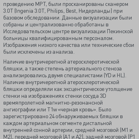
проведению МРТ, были просканированы сканером
3.0T (Ingenia 3.0T, Philips, Best, Нидерланды) при
базовом обследовании. Данные визуализации были
собраны и централизованно обработаны в
Исследовательском центре визуализации Пекинской
больницы квалифицированным персоналом.
Изображения низкого качества или технические сбои
были исключены из анализа.
Наличие внутричерепной атеросклеротической
бляшки, а также степень артериального стеноза
анализировались двумя специалистами (YD и HL).
Наличие внутричерепной атеросклеротической
бляшки определяли как эксцентрическое утолщение
стенки на изображениях стенки сосуда 3D
времяпролетной магнитно-резонансной
ангиографии или T1w «черная кровь». Было
зарегистрировано 24 обнаруживаемых бляшки в
каждом артериальном сегменте дистальной
внутренней сонной артерии, средней мозговой (M1 и
M2), передней мозговой (A1 и A2), задней мозговой (P1