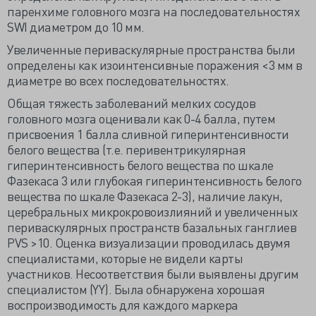
паренхиме головного мозга на последовательностях
SWI диаметром до 10 мм.
Увеличенные периваскулярные пространства были
определены как изоинтенсивные поражения <3 мм в
диаметре во всех последовательностях.
Общая тяжесть заболеваний мелких сосудов
головного мозга оценивали как 0-4 балла, путем
присвоения 1 балла сливной гиперинтенсивности
белого вещества (т.е. перивентрикулярная
гиперинтенсивность белого вещества по шкале
Фазекаса 3 или глубокая гиперинтенсивность белого
вещества по шкале Фазекаса 2-3), наличие лакун,
церебральных микрокровоизлияний и увеличенных
периваскулярных пространств базальных ганглиев
PVS >10. Оценка визуализации проводилась двумя
специалистами, которые не видели карты
участников. Несоответствия были выявлены другим
специалистом (YY). Была обнаружена хорошая
воспроизводимость для каждого маркера