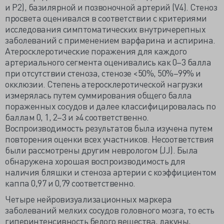
и P2), базилярной и позвоночной артерий (V4). Стеноз
просвета оценивался в соответствии с критериями
исследования симптоматических внутричерепных
заболеваний с применением варфарина и аспирина.
Атеросклеротические поражения для каждого
артериального сегмента оценивались как 0–3 балла
при отсутствии стеноза, стенозе <50%, 50%–99% и
окклюзии. Степень атеросклеротической нагрузки
измерялась путем суммирования общего балла
пораженных сосудов и далее классифицировалась по
баллам 0, 1, 2–3 и ≥4 соответственно.
Воспроизводимость результатов была изучена путем
повторения оценки всех участников. Несоответствия
были рассмотрены другим неврологом (JJ). Была
обнаружена хорошая воспроизводимость для
наличия бляшки и стеноза артерии с коэффициентом
каппа 0,97 и 0,79 соответственно.
Четыре нейровизуализационных маркера
заболеваний мелких сосудов головного мозга, то есть
гиперинтенсивность белого вещества, лакуны,