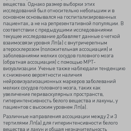
вещества. Однако размер выборки этих
исследований был относительно небольшим и в
основном основывался на госпитализированных
пациентах, а не на репрезентативной популяции. В
соответствии с предыдущими исследованиями
текущее исследование добавляет данные о четкой
взаимосвязи уровня Лп(а) с внутричерепным
атеросклерозом (положительная ассоциация) и
заболеваниями мелких сосудов головного мозга
(обратная ассоциация) с помощью МРТ-
визуализации. Ученые также наблюдали тенденцию
к снижению вероятности наличия
нейровизуализационных маркеров заболеваний
мелких сосудов головного мозга, таких как
увеличение периваскулярных пространств,
гиперинтенсивность белого вещества и лакуны, у
пациентов с высоким уровнем Лп(а).
Различные направления ассоциации между 2 и 3
тертилями Лп(a) для гиперинтенсивности белого
вещества и лакун и общая незначительность