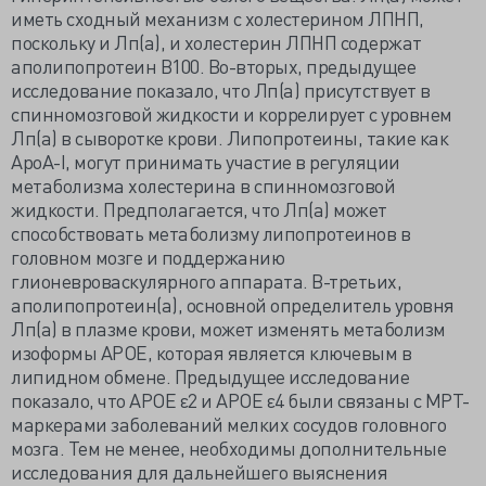
иметь сходный механизм с холестерином ЛПНП,
поскольку и Лп(а), и холестерин ЛПНП содержат
аполипопротеин В100. Во-вторых, предыдущее
исследование показало, что Лп(а) присутствует в
спинномозговой жидкости и коррелирует с уровнем
Лп(а) в сыворотке крови. Липопротеины, такие как
ApoA-I, могут принимать участие в регуляции
метаболизма холестерина в спинномозговой
жидкости. Предполагается, что Лп(а) может
способствовать метаболизму липопротеинов в
головном мозге и поддержанию
глионевроваскулярного аппарата. В-третьих,
аполипопротеин(а), основной определитель уровня
Лп(а) в плазме крови, может изменять метаболизм
изоформы APOЕ, которая является ключевым в
липидном обмене. Предыдущее исследование
показало, что APOE ε2 и APOE ε4 были связаны с МРТ-
маркерами заболеваний мелких сосудов головного
мозга. Тем не менее, необходимы дополнительные
исследования для дальнейшего выяснения