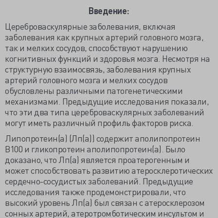
Введение:
Цереброваскулярные заболевания, включая
заболевания как крупных артерий головного мозга,
так и мелких сосудов, способствуют нарушению
когнитивных функций и здоровья мозга. Несмотря на
структурную взаимосвязь, заболевания крупных
артерий головного мозга и мелких сосудов
обусловлены различными патогенетическими
механизмами. Предыдущие исследования показали,
что эти два типа цереброваскулярных заболеваний
могут иметь различный профиль факторов риска.
Липопротеин(а) (Лп(а)) содержит аполипопротеин
В100 и гликопротеин аполипопротеин(а). Было
доказано, что Лп(а) является проатерогенным и
может способствовать развитию атеросклеротических
сердечно-сосудистых заболеваний. Предыдущие
исследования также продемонстрировали, что
высокий уровень Лп(а) был связан с атеросклерозом
сонных артерий, атеротромботическим инсультом и