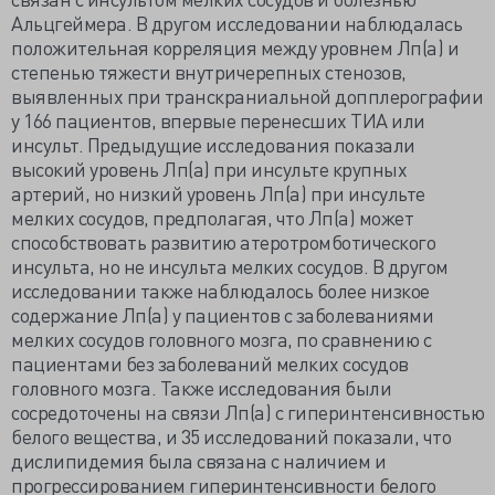
Альцгеймера. В другом исследовании наблюдалась
положительная корреляция между уровнем Лп(а) и
степенью тяжести внутричерепных стенозов,
выявленных при транскраниальной допплерографии
у 166 пациентов, впервые перенесших ТИА или
инсульт. Предыдущие исследования показали
высокий уровень Лп(а) при инсульте крупных
артерий, но низкий уровень Лп(а) при инсульте
мелких сосудов, предполагая, что Лп(а) может
способствовать развитию атеротромботического
инсульта, но не инсульта мелких сосудов. В другом
исследовании также наблюдалось более низкое
содержание Лп(а) у пациентов с заболеваниями
мелких сосудов головного мозга, по сравнению с
пациентами без заболеваний мелких сосудов
головного мозга. Также исследования были
сосредоточены на связи Лп(а) с гиперинтенсивностью
белого вещества, и 35 исследований показали, что
дислипидемия была связана с наличием и
прогрессированием гиперинтенсивности белого