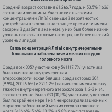
Средний возраст составил 61,2±6,7 года, и 53,5% (1636)
составляли женщины. Участники с высокими
концентрациями Лп(а) с меньшей вероятностью
употребляли алкоголь в настоящее время или имели
сахарный диабет в анамнезе, у них был более низкий
уровень глюкозы в плазме натощак, но более высокий
уровень липидов.
Связь концентраций Лп(а) с внутричерепными
бляшками и заболеваниями мелких сосудов
головного мозга
Среди всех 3059 участников у 541 (17,7%) участника
была выявлена внутричерепная
атеросклеротическая бляшка, среди которых 304
(9.9%), 200 (6.5%) и 37 (1,2%) пациентов имели оценку
тяжести внутричерепного атеросклероза 1, 2-3 и ≥4,
соответственно. Было 933 (30,5%) участника, у которых
был по крайней мере 1 из 4 нейровизуализационных
маркеров заболеваний мелких сосудов головного
мозга (у 16,6%, 5,6%, 10,2% и 9,8% присутствовали