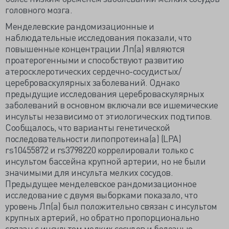
головного мозга.
Менделевские рандомизационные и
наблюдательные исследования показали, что
повышенные концентрации Лп(а) являются
проатерогенными и способствуют развитию
атеросклеротических сердечно-сосудистых/
цереброваскулярных заболеваний. Однако
предыдущие исследования цереброваскулярных
заболеваний в основном включали все ишемические
инсульты независимо от этиологических подтипов.
Сообщалось, что варианты генетической
последовательности липопротеина(а) (LPA)
rs10455872 и rs3798220 коррелировали только с
инсультом бассейна крупной артерии, но не были
значимыми для инсульта мелких сосудов.
Предыдущее менделевское рандомизационное
исследование с двумя выборками показало, что
уровень Лп(а) был положительно связан с инсультом
крупных артерий, но обратно пропорционально
связан с инсультом мелких сосудов и болезнью