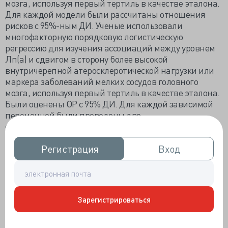
мозга, используя первый тертиль в качестве эталона.
Для каждой модели были рассчитаны отношения
рисков с 95%-ным ДИ. Ученые использовали
многофакторную порядковую логистическую
регрессию для изучения ассоциаций между уровнем
Лп(а) и сдвигом в сторону более высокой
внутричерепной атеросклеротической нагрузки или
маркера заболеваний мелких сосудов головного
мозга, используя первый тертиль в качестве эталона.
Были оценены ОР с 95% ДИ. Для каждой зависимой
переменной были проведены две
скорректированные регрессионные модели. В первой
модели ученые скорректировали только возраст и
Регистрация
Регистрация
Вход
Вход
пол. Затем, в модели 2, они дополнительно
скорректировали индекс массы тела, наличие в
анамнезе артериальной гипертензии, сахарного
диабета и фибрилляции предсердий, текущее
курение, употребление алкоголя, общий холестерин,
Зарегистрироваться
холестерин липопротеидов низкой плотности (ЛПНП),
холестерин липопротеидов высокой плотности
(ЛПВП), прием антигипертензивных,