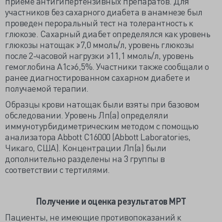
приеме антигипертензивных препаратов. Для
участников без сахарного диабета в анамнезе был
проведен пероральный тест на толерантность к
глюкозе. Сахарный диабет определялся как уровень
глюкозы натощак ≥7,0 ммоль/л, уровень глюкозы
после 2-часовой нагрузки ≥11,1 ммоль/л, уровень
гемоглобина A1c≥6,5%. Участники также сообщали о
ранее диагностированном сахарном диабете и
получаемой терапии.
Образцы крови натощак были взяты при базовом
обследовании. Уровень Лп(а) определяли
иммунотурбидиметрическим методом с помощью
анализатора Abbott C16000 (Abbott Laboratories,
Чикаго, США). Концентрации Лп(а) были
дополнительно разделены на 3 группы в
соответствии с тертилями.
Получение и оценка результатов МРТ
Пациенты, не имеющие противопоказаний к