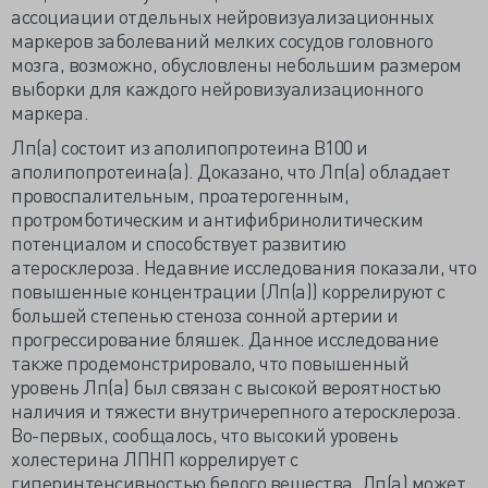
ассоциации отдельных нейровизуализационных
маркеров заболеваний мелких сосудов головного
мозга, возможно, обусловлены небольшим размером
выборки для каждого нейровизуализационного
маркера.
Лп(а) состоит из аполипопротеина В100 и
аполипопротеина(а). Доказано, что Лп(а) обладает
провоспалительным, проатерогенным,
протромботическим и антифибринолитическим
потенциалом и способствует развитию
атеросклероза. Недавние исследования показали, что
повышенные концентрации (Лп(а)) коррелируют с
большей степенью стеноза сонной артерии и
прогрессирование бляшек. Данное исследование
также продемонстрировало, что повышенный
уровень Лп(а) был связан с высокой вероятностью
наличия и тяжести внутричерепного атеросклероза.
Во-первых, сообщалось, что высокий уровень
холестерина ЛПНП коррелирует с
гиперинтенсивностью белого вещества. Лп(а) может