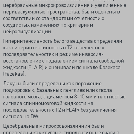
церебральные микрокровоизлияния и увеличенные
периваскулярные пространства, были оценены в
соответствии со стандартами отчетности о
сосудистых изменениях по критериям
нейровизуализации.
Гиперинтенсивность белого вещества определяли
как гиперинтенсивность в Т2-взвешенных
последовательностях и режиме инверсия-
восстановление с подавлением сигнала свободной
жидкости (FLAIR) и оценивали по шкале Фазекаса
(Fazekas).
Лакуны были определены как поражение
подкорковых, базальных ганглиев или ствола
головного мозга, с диаметром 3–15 мм и плотностью
сигнала спинномозговой жидкости на
последовательностях T2 и FLAIR без увеличения
сигнала на DWI.
Церебральные микрокровоизлияния были
определены как круглые, гиподенсивные очаги в