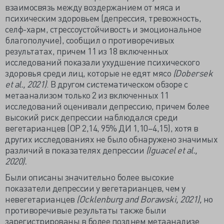
взаимосвязь между воздержанием от мяса и
психическим здоровьем (депрессия, тревожность,
селф-харм, стрессоустойчивость и эмоциональное
благополучие), сообщил о противоречивых
результатах, причем 11 из 18 включенных
исследований показали ухудшение психического
здоровья среди лиц, которые не едят мясо
(Dobersek
et al., 2021)
. В другом систематическом обзоре с
метаанализом только 2 из включенных 11
исследований оценивали депрессию, причем более
высокий риск депрессии наблюдался среди
вегетарианцев (ОР 2,14, 95% ДИ 1,10–4,15), хотя в
других исследованиях не было обнаружено значимых
различий в показателях депрессии
(Iguacel et al.,
2020).
Были описаны значительно более высокие
показатели депрессии у вегетарианцев, чем у
невегетарианцев
(Ocklenburg and Borawski, 2021),
но
противоречивые результаты также были
зарегистрированы в более позднем метаанализе