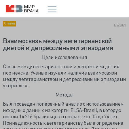
Статьи
1/2/2023
Взаимосвязь между вегетарианской
диетой и депрессивными эпизодами
Цели исследования
Связь между вегетарианством и депрессией до сих
пор неясна. Ученые изучали наличие взаимосвязи
между вегетарианством и депрессивными эпизодами
у взрослых.
Методы
Был проведен поперечный анализ с использованием
исходных данных из когорты ELSA-Brasil, в которую
вошли 14 216 бразильцев в возрасте от 35 до 74 лет.
Принадлежность к вегетарианству была определена
с помощью утвержденного опросника. Для оценки