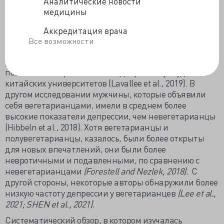
Аналитические новости
Связь между вегетарианством и депрессией до сих
медицины
пор неясна. Крупное многонациональное
перекрестное исследование показало, что
Аккредитация врача
вегетарианская диета не имеет достоверной связи с
Все возможности
психическим здоровьем у взрослых американцев,
русских и немцев, но связана с небольшим
повышением тревожности и депрессии у студентов
китайских университетов (Lavallee et al., 2019). В
другом исследовании мужчины, которые объявили
себя вегетарианцами, имели в среднем более
высокие показатели депрессии, чем невегетарианцы
(Hibbeln et al., 2018). Хотя вегетарианцы и
полувегетарианцы, казалось, были более открыты
для новых впечатлений, они были более
невротичными и подавленными, по сравнению с
невегетарианцами
(Forestell and Nezlek, 2018).
С
другой стороны, некоторые авторы обнаружили более
низкую частоту депрессии у вегетарианцев
(Lee et al.,
2021; SHEN et al., 2021).
Систематический обзор, в котором изучалась