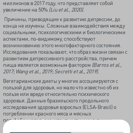
миллионов в 2017 году, что представляет собой
увеличение на 50%
(Liu et al., 2020).
Причины, приводящие к развитию депрессии, до
конца не изучены. Сложные взаимодействия между
социальными, психологическими и биологическими
аспектами, по-видимому, способствуют
возникновению этого многофакторного состояния.
Исследования показывают, что образ жизни связан с
развитием депрессивного расстройства, причем
пища является возможным фактором
(Barros et al.,
2017; Wang et al., 2019; Secretti et al., 2019).
Вегетарианские диеты у многих ассоциируются с
пользой для здоровья, но мало что известно об их
пользе или вреде относительно психического
здоровья. Данные бразильского продольного
исследования здоровья взрослых (ELSA-Brasil) о
потреблении красного мяса и мясных
полуфабрикатов, резистентности к инсулину и
сахарном диабете свидетельствуют о
неблагоприятной взаимосвязи между высоким