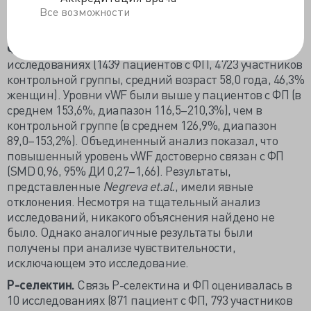
ФП (SMD 0,47, 95% ДИ 0,20–0,74), чем в контрольной
Все возможности
группе.
Фактор фон Виллебранда.
vWF оценивали в 16
исследованиях (1439 пациентов с ФП, 4723 участников
контрольной группы, средний возраст 58,0 года, 46,3%
женщин). Уровни vWF были выше у пациентов с ФП (в
среднем 153,6%, диапазон 116,5–210,3%), чем в
контрольной группе (в среднем 126,9%, диапазон
89,0–153,2%). Объединенный анализ показал, что
повышенный уровень vWF достоверно связан с ФП
(SMD 0,96, 95% ДИ 0,27–1,66). Результаты,
представленные
Negreva et.al.
, имели явные
отклонения. Несмотря на тщательный анализ
исследований, никакого объяснения найдено не
было. Однако аналогичные результаты были
получены при анализе чувствительности,
исключающем это исследование.
Р-селектин.
Связь Р-селектина и ФП оценивалась в
10 исследованиях (871 пациент с ФП, 793 участников