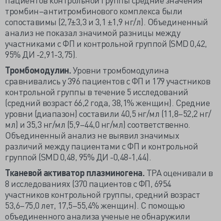
тромбин–антитромбинового комплекса были
сопоставимы (2,7±3,3 и 3,1 ±1,9 нг/л). Объединенный
анализ не показал значимой разницы между
участниками с ФП и контрольной группой (SMD 0,42,
95% ДИ -2,91-3,75).
Тромбомодулин.
Уровни тромбомодулина
сравнивались у 396 пациентов с ФП и 179 участников
контрольной группы в течение 5 исследований
(средний возраст 66,2 года, 38,1% женщин). Средние
уровни (диапазон) составили 40,5 нг/мл (11,8–52,2 нг/
мл) и 35,3 нг/мл (5,9–44,0 нг/мл) соответственно.
Объединенный анализ не выявил значимых
различий между пациентами с ФП и контрольной
группой (SMD 0,48, 95% ДИ -0,48-1,44).
Тканевой активатор плазминогена.
TPA оценивали в
8 исследованиях (370 пациентов с ФП, 6954
участников контрольной группы, средний возраст
53,6–75,0 лет, 17,5–55,4% женщин). С помощью
объединенного анализа ученые не обнаружили