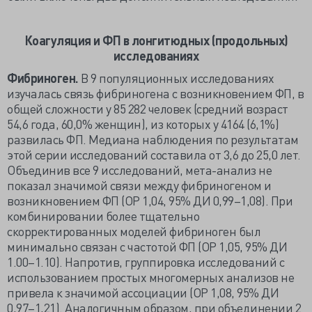
Коагуляция и ФП в лонгитюдных (продольных)
исследованиях
Фибриноген.
В 9 популяционных исследованиях
изучалась связь фибриногена с возникновением ФП, в
общей сложности у 85 282 человек (средний возраст
54,6 года, 60,0% женщин), из которых у 4164 (6,1%)
развилась ФП. Медиана наблюдения по результатам
этой серии исследований составила от 3,6 до 25,0 лет.
Объединив все 9 исследований, мета-анализ не
показал значимой связи между фибриногеном и
возникновением ФП (ОР 1,04, 95% ДИ 0,99–1,08). При
комбинировании более тщательно
скорректированных моделей фибриноген был
минимально связан с частотой ФП (ОР 1,05, 95% ДИ
1.00–1.10). Напротив, группировка исследований с
использованием простых многомерных анализов не
привела к значимой ассоциации (ОР 1,08, 95% ДИ
0,97–1,21). Аналогичным образом, при объединении 2