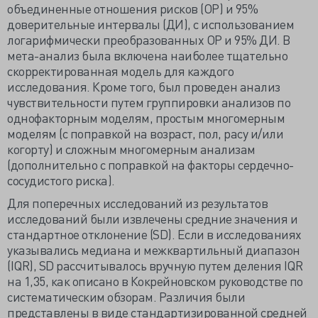
объединенные отношения рисков (ОР) и 95%
доверительные интервалы (ДИ), с использованием
логарифмически преобразованных ОР и 95% ДИ. В
мета-анализ была включена наиболее тщательно
скорректированная модель для каждого
исследования. Кроме того, был проведен анализ
чувствительности путем группировки анализов по
однофакторным моделям, простым многомерным
моделям (с поправкой на возраст, пол, расу и/или
когорту) и сложным многомерным анализам
(дополнительно с поправкой на факторы сердечно-
сосудистого риска).
Для поперечных исследований из результатов
исследований были извлечены средние значения и
стандартное отклонение (SD). Если в исследованиях
указывались медиана и межквартильный диапазон
(IQR), SD рассчитывалось вручную путем деления IQR
на 1,35, как описано в Кокрейновском руководстве по
систематическим обзорам. Различия были
представлены в виде стандартизированной средней