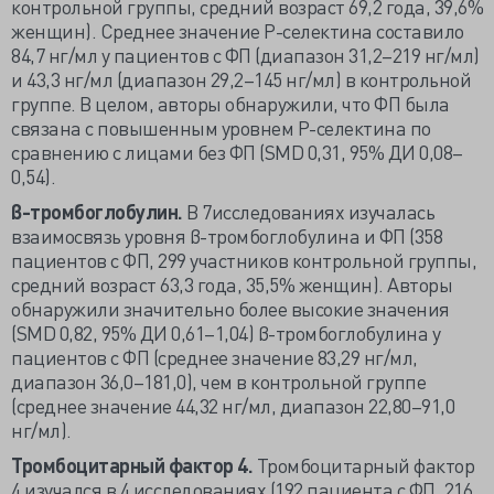
контрольной группы, средний возраст 69,2 года, 39,6%
женщин). Среднее значение Р-селектина составило
84,7 нг/мл у пациентов с ФП (диапазон 31,2–219 нг/мл)
и 43,3 нг/мл (диапазон 29,2–145 нг/мл) в контрольной
группе. В целом, авторы обнаружили, что ФП была
связана с повышенным уровнем Р-селектина по
сравнению с лицами без ФП (SMD 0,31, 95% ДИ 0,08–
0,54).
β-тромбоглобулин.
В 7исследованиях изучалась
взаимосвязь уровня β-тромбоглобулина и ФП (358
пациентов с ФП, 299 участников контрольной группы,
средний возраст 63,3 года, 35,5% женщин). Авторы
обнаружили значительно более высокие значения
(SMD 0,82, 95% ДИ 0,61–1,04) β-тромбоглобулина у
пациентов с ФП (среднее значение 83,29 нг/мл,
диапазон 36,0–181,0), чем в контрольной группе
(среднее значение 44,32 нг/мл, диапазон 22,80–91,0
нг/мл).
Тромбоцитарный фактор 4.
Тромбоцитарный фактор
4 изучался в 4 исследованиях (192 пациента с ФП, 216