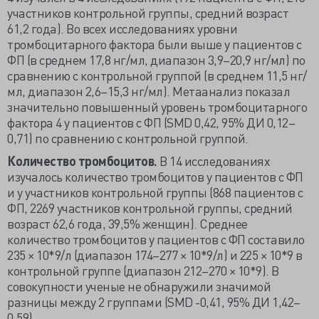
участников контрольной группы, средний возраст
61,2 года). Во всех исследованиях уровни
тромбоцитарного фактора были выше у пациентов с
ФП (в среднем 17,8 нг/мл, диапазон 3,9–20,9 нг/мл) по
сравнению с контрольной группой (в среднем 11,5 нг/
мл, диапазон 2,6–15,3 нг/мл). Метаанализ показал
значительно повышенный уровень тромбоцитарного
фактора 4 у пациентов с ФП (SMD 0,42, 95% ДИ 0,12–
0,71) по сравнению с контрольной группой.
Количество тромбоцитов.
В 14 исследованиях
изучалось количество тромбоцитов у пациентов с ФП
и у участников контрольной группы (868 пациентов с
ФП, 2269 участников контрольной группы, средний
возраст 62,6 года, 39,5% женщин). Среднее
количество тромбоцитов у пациентов с ФП составило
235 × 10*9/л (диапазон 174–277 × 10*9/л) и 225 × 10*9 в
контрольной группе (диапазон 212–270 × 10*9). В
совокупности ученые не обнаружили значимой
разницы между 2 группами (SMD -0,41, 95% ДИ 1,42–
0,59).