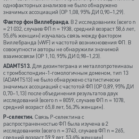
однофакторных анализов не было обнаружено
значимых ассоциаций (ОР 1,08, 95% ДИ 0,90–1,29).
Фактор фон Виллебранда.
В 2 исследованиях (всего n
= 21 032, случаев ФП n = 1938, средний возраст 58,6 лет,
55,6% женщин) изучалась связь между фактором
Виллебранда (vWF) и частотой возникновения ФП. В
совокупности авторы не обнаружили значимой
взаимосвязи (ОР 1,10, 95% ДИ 0,98–1,23).
ADAMTS13.
Для дезинтеграна и металлопротеиназы
с тромбоспондин-1-гомологичным доменом, тип 13
(ADAMTS13) не было обнаружено статистически
значимых ассоциаций с частотой ФП (ОР 0,89, 95% ДИ
0,70–1,13) после объединения результатов двух
исследований (всего n = 8059, случаев ФП n = 1078,
средний возраст 65,8 лет, 56,3% женщин).
Р-селектин.
Связь Р-селектина с
распространенностью ФП была изучена в 2
исследованиях (всего n = 3743, случаев ФП n = 265,
средний возраст 59,9 лет, 53,6% женщин).