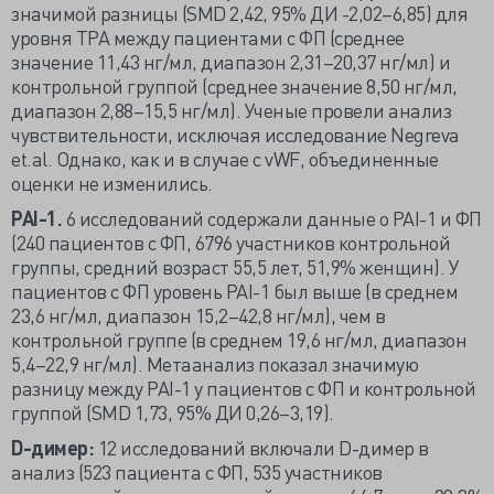
значимой разницы (SMD 2,42, 95% ДИ -2,02–6,85) для
уровня TPA между пациентами с ФП (среднее
значение 11,43 нг/мл, диапазон 2,31–20,37 нг/мл) и
контрольной группой (среднее значение 8,50 нг/мл,
диапазон 2,88–15,5 нг/мл). Ученые провели анализ
чувствительности, исключая исследование Negreva
et.al. Однако, как и в случае с vWF, объединенные
оценки не изменились.
PAI-1.
6 исследований содержали данные о PAI-1 и ФП
(240 пациентов с ФП, 6796 участников контрольной
группы, средний возраст 55,5 лет, 51,9% женщин). У
пациентов с ФП уровень PAI-1 был выше (в среднем
23,6 нг/мл, диапазон 15,2–42,8 нг/мл), чем в
контрольной группе (в среднем 19,6 нг/мл, диапазон
5,4–22,9 нг/мл). Метаанализ показал значимую
разницу между PAI-1 у пациентов с ФП и контрольной
группой (SMD 1,73, 95% ДИ 0,26–3,19).
D-димер:
12 исследований включали D-димер в
анализ (523 пациента с ФП, 535 участников