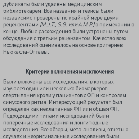
дубликаты были удалены медицинским
библиотекарем. Все названия и тезисы были
независимо проверены по крайней мере двумя
рецензентами
(M.J.T., S.G. или A.M.P.)
в примечании в
конце. Любые расхождения были устранены путем
обсуждения с третьим рецензентом. Качество всех
исследований оценивалось на основе критериев
Ньюкасла-Оттавы.
Критерии включения и исключения
Были включены все исследования, в которых
изучался один или несколько биомаркеров
свертывания крови у пациентов с ФП и контролем
синусового ритма. Интересующий результат был
определен как неклапанная ФП или общая ФП.
Подходящими типами исследований были
поперечные исследования и лонгитюдные
исследования. Все обзоры, мета-анализы, отчеты о
случаях и неоригинальные исследования были