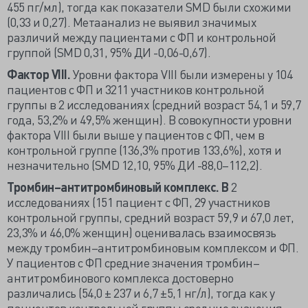
455 пг/мл), тогда как показатели SMD были схожими
(0,33 и 0,27). Метаанализ не выявил значимых
различий между пациентами с ФП и контрольной
группой (SMD 0,31, 95% ДИ -0,06-0,67).
Фактор VIII.
Уровни фактора VIII были измерены у 104
пациентов с ФП и 3211 участников контрольной
группы в 2 исследованиях (средний возраст 54,1 и 59,7
года, 53,2% и 49,5% женщин). В совокупности уровни
фактора VIII были выше у пациентов с ФП, чем в
контрольной группе (136,3% против 133,6%), хотя и
незначительно (SMD 12,10, 95% ДИ -88,0–112,2).
Тромбин–антитромбиновый комплекс. В
2
исследованиях (151 пациент с ФП, 29 участников
контрольной группы, средний возраст 59,9 и 67,0 лет,
23,3% и 46,0% женщин) оценивалась взаимосвязь
между тромбин–антитромбиновым комплексом и ФП.
У пациентов с ФП средние значения тромбин–
антитромбинового комплекса достоверно
различались (54,0 ± 237 и 6,7 ±5,1 нг/л), тогда как у
пациентов контрольной группы средние значения