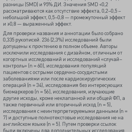
разницы (SMD) и 95% ДИ. Значения SMD <0,2
рассматриваются как отсутствие эффекта, 0,2–0,5 –
небольшой эффект, 0,5–0,8 — промежуточный эффект
и ≥0,8 — выраженный эффект.
Для проверки названия и аннотации было собрано
0,335 рукописей. 236 (2,3%) исследований были
допущены к прочтению в полном объеме. Авторы
исключили исследования с дизайном, отличным от
когортных исследований и исследований «случай–
контроль» (n = 60), исследования популяций
пациентов с острыми сердечно-сосудистыми
заболеваниями или после кардиохирургических
операций (n = 34), исследования без интересующих
биомаркеров (n = 56), исследования, изучающие
другие исходы, кроме неклапанной или общей ФП, а
также первичный или вторичный исход (n = 5),
исследования с неинтерпретируемыми данными (n =
7) и доступные полнотекстовые исследования не на
английском языке (n = 5). Путем проверки ссылок
были включены два дополнительных исследования.