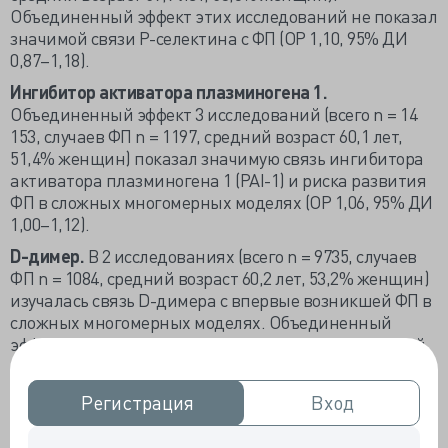
Объединенный эффект этих исследований не показал
значимой связи Р-селектина с ФП (ОР 1,10, 95% ДИ
0,87–1,18).
Ингибитор активатора плазминогена 1.
Объединенный эффект 3 исследований (всего n = 14
153, случаев ФП n = 1197, средний возраст 60,1 лет,
51,4% женщин) показал значимую связь ингибитора
активатора плазминогена 1 (PAI-1) и риска развития
ФП в сложных многомерных моделях (ОР 1,06, 95% ДИ
1,00–1,12).
D-димер.
В 2 исследованиях (всего n = 9735, случаев
ФП n = 1084, средний возраст 60,2 лет, 53,2% женщин)
изучалась связь D-димера с впервые возникшей ФП в
сложных многомерных моделях. Объединенный
эффект показал значимую связь D-димера с частотой
возникновения ФП (ОР 1,10, 95% ДИ 1,02–1,19).
Дополнительные биомаркеры.
Для таких
Регистрация
Регистрация
Вход
Вход
биомаркеров, как β-тромбоглобулин (ОР 0,92, 95% ДИ
0,67–1,27), количество тромбоцитов (ОР 0,90, 95% ДИ