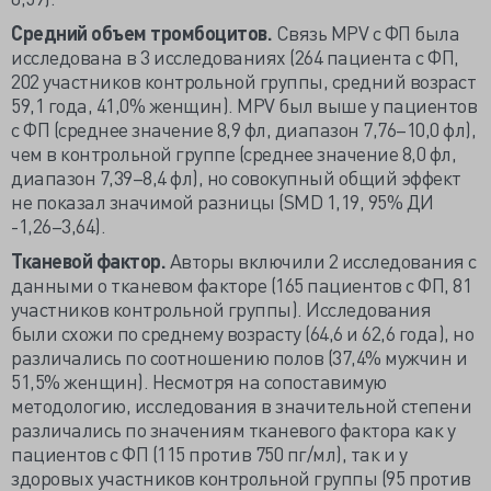
Средний объем тромбоцитов.
Связь MPV с ФП была
исследована в 3 исследованиях (264 пациента с ФП,
202 участников контрольной группы, средний возраст
59,1 года, 41,0% женщин). MPV был выше у пациентов
с ФП (среднее значение 8,9 фл, диапазон 7,76–10,0 фл),
чем в контрольной группе (среднее значение 8,0 фл,
диапазон 7,39–8,4 фл), но совокупный общий эффект
не показал значимой разницы (SMD 1,19, 95% ДИ
-1,26–3,64).
Тканевой фактор.
Авторы включили 2 исследования с
данными о тканевом факторе (165 пациентов с ФП, 81
участников контрольной группы). Исследования
были схожи по среднему возрасту (64,6 и 62,6 года), но
различались по соотношению полов (37,4% мужчин и
51,5% женщин). Несмотря на сопоставимую
методологию, исследования в значительной степени
различались по значениям тканевого фактора как у
пациентов с ФП (115 против 750 пг/мл), так и у
здоровых участников контрольной группы (95 против