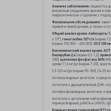
Анамнез заболевания:
пациентка до
внезапным ухудшением зрения и лев
неврологическое отделение с подозр
Физикальное обследование
: заме
правой и левой руками, а также отсу
Общий анализ крови: лейкоциты 13
3
х 10
),
гемоглобин 107 г/л
(норма 123
(норма 150 000 – 450 000),
СОЭ 105 м
Биохимический анализ крови:
АСТ 
билирубин 2,4
(норма 0,2-1,2),
прямой
300),
щелочная фосфатаза 3696
МЕ/
крови 11,6 мг/дл (норма 7-20), креатин
C3 120 мг/дл (норма 90-180), С4 25 мг
Антинуклеарные антитела: отрицате
Антитела к двухцепочечной ДНК: от
Антифосфолипидные антитела: отри
Антитела к цитоплазме нейтрофилов 
перинуклеарный, pANCA и cANCA, IgG
Компьютерная томография (КТ) гол