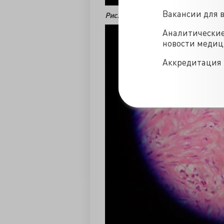
Вакансии для 
Рис. 1.
Криптит и абсцесс крипт.
Аналитически
новости меди
Аккредитация 