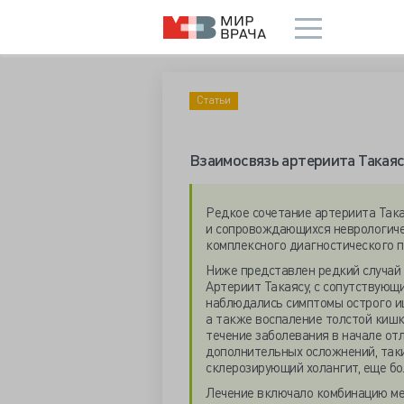
Статьи
Взаимосвязь артериита Такаяс
Редкое сочетание артериита Така
и сопровождающихся неврологиче
комплексного диагностического 
Ниже представлен редкий случай 
Артериит Такаясу, с сопутствующ
наблюдались симптомы острого и
а также воспаление толстой кишк
течение заболевания в начале от
дополнительных осложнений, так
склерозирующий холангит, еще бо
Лечение включало комбинацию мет