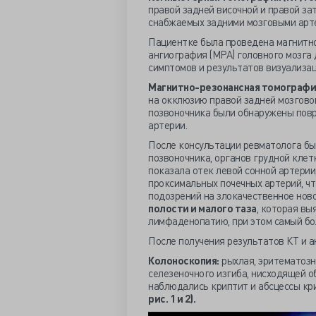
правой задней височной и правой за
снабжаемых задними мозговыми арт
Пациентке была проведена магнитно
ангиография (МРА) головного мозга
симптомов и результатов визуализац
Магнитно-резонансная томографи
на окклюзию правой задней мозговой
позвоночника были обнаружены повр
артерии.
После консультации ревматолога б
позвоночника, органов грудной клет
показала отек левой сонной артерии
проксимальных почечных артерий, чт
подозрений на злокачественное нов
полости и малого таза
, которая вы
лимфаденопатию, при этом самый бо
После получения результатов КТ и а
Колоноскопия:
рыхлая, эритематозн
селезеночного изгиба, нисходящей о
наблюдались криптит и абсцессы крип
рис. 1 и 2).