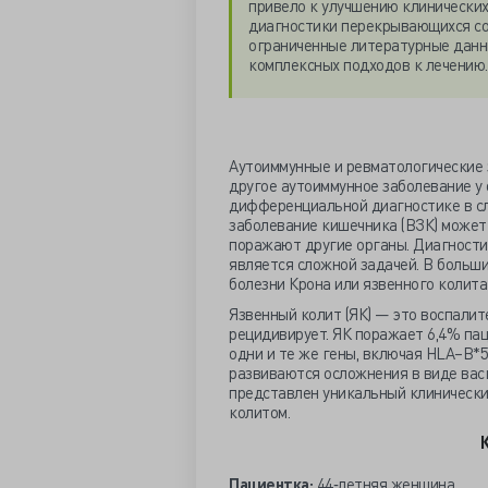
привело к улучшению клинических
диагностики перекрывающихся сос
ограниченные литературные данн
комплексных подходов к лечению.
Аутоиммунные и ревматологические 
другое аутоиммунное заболевание у 
дифференциальной диагностике в сл
заболевание кишечника (ВЗК) может
поражают другие органы. Диагностик
является сложной задачей. В больши
болезни Крона или язвенного колита 
Язвенный колит (ЯК) — это воспалит
рецидивирует. ЯК поражает 6,4% пац
одни и те же гены, включая HLA–B*5
развиваются осложнения в виде васк
представлен уникальный клинически
колитом.
Пациентка:
44‐летняя женщина.