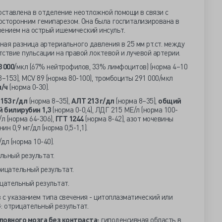
ставлена в отделение неотложной помощи в связи с
осторонним гемипарезом. Она была госпитализирована в
ением на острый ишемический инсульт.
тная разница артериального давления в 25 мм рт.ст. между
тствие пульсации на правой локтевой и лучевой артерии.
 000
/мкл (67% нейтрофилов, 33% лимфоцитов) (норма 4–10
–153), MCV 89 (норма 80-100), тромбоциты 291 000/мкл
м/ч
(норма 0-30).
153 г/дл
(норма 8–35),
АЛТ 213 г/дл
(норма 8–35),
общий
 билирубин 1,3
(норма 0-0,4), ЛДГ 215 МЕ/л (норма 100-
л (норма 64-306),
ГГТ 1244
(норма 8-42), азот мочевины
ин 0,9 мг/дл (норма 0,5-1,1).
/дл (норма 10-40).
льный результат.
рицательный результат.
цательный результат.
с указанием типа свечения - цитоплазматический или
: отрицательный результат.
овного мозга без контраста:
гиподенсивная область в