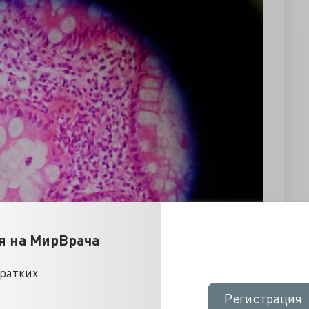
я на МирВрача
кратких
Регистрация
Регистрация