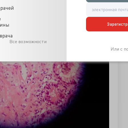
врачей
е
Зарегистр
цины
врача
Все возможности
Или с 