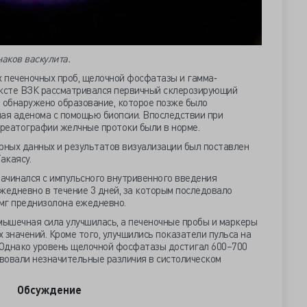
аков васкулита.
 печеночных проб, щелочной фосфатазы и гамма‐
ексте ВЗК рассматривался первичный склерозирующий
о обнаружено образование, которое позже было
ая аденома с помощью биопсии. Впоследствии при
реатографии желчные протоки были в норме.
рных данных и результатов визуализации был поставлен
акаясу.
ачинался с импульсного внутривенного введения
жедневно в течение 3 дней, за которым последовало
 мг преднизолона ежедневно.
ышечная сила улучшилась, а печеночные пробы и маркеры
 значений. Кроме того, улучшились показатели пульса на
. Однако уровень щелочной фосфатазы достигал 600–700
твовали незначительные различия в систолическом
Обсуждение