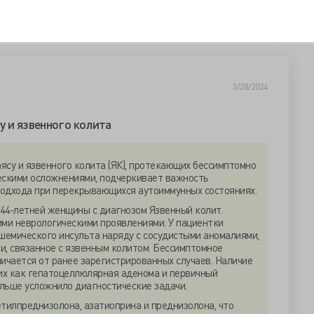
3/28/2024
у и язвенного колита
ясу и язвенного колита (ЯК), протекающих бессимптомно
скими осложнениями, подчеркивает важность
подхода при перекрывающихся аутоиммунных состояниях.
44‐летней женщины с диагнозом Язвенный колит.
ими неврологическими проявлениями. У пациентки
шемического инсульта наряду с сосудистыми аномалиями,
и, связанное с язвенным колитом. Бессимптомное
личается от ранее зарегистрированных случаев. Наличие
их как гепатоцеллюлярная аденома и первичный
льше усложнило диагностические задачи.
илпреднизолона, азатиоприна и преднизолона, что