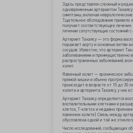
Здесь представлен сложный и редкий
одновременным артериитом Такаясу 
симптомы, включая неврологические
Тщательное обследование привело к
получает соответствующее лечение. 
лечении сопутствующих состояний с
Артериит Такаясу — это форма васк
поражает аорту и основные ветви ао
сосудов. Известно, что артериит Та
заболеваниями и преимущественно в
распространенных заболеваний, воз
колит.
Язвенный колит — хроническое забо
прямой кишки и обычно прогрессиру
происходит в возрасте от 15 до 30 л
колита и артериита Такаясу, у них е
Артериит Такаясу определяется во
воспалительными клетками и расшир
клеток, Т-клеток и недавно призна
язвенном колите). Связь между арт
обусловлена одной и той же этиолог
Число исследований, сообщающих об