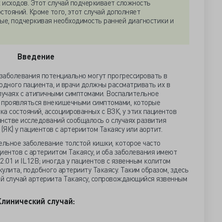
 исходов. Этот случай подчеркивает сложность
тояний. Кроме того, этот случай дополняет
ые, подчеркивая необходимость ранней диагностики и
Введение
заболевания потенциально могут прогрессировать в
одного пациента, и врачи должны рассматривать их в
учаях с атипичными симптомами. Воспалительное
 проявляться внекишечными симптомами, которые
а состояний, ассоциированных с ВЗК, у этих пациентов
нстве исследований сообщалось о случаях развития
(ЯК) у пациентов с артериитом Такаясу или аортит.
ельное заболевание толстой кишки, которое часто
иентов с артериитом Такаясу, и оба заболевания имеют
2:01 и IL12B; иногда у пациентов с язвенным колитом
улита, подобного артерииту Такаясу. Таким образом, здесь
й случай артериита Такаясу, сопровождающийся язвенным
Клинический случай: