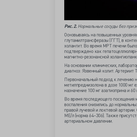
Рис. 2.
Нормальные сосуды без призн
Основываясь на повышенных уровнях
глутамилтрансферазы (ГГТ), в конт
холангит. Во время МРТ печени был
подтверждено как гепатоцеллюлярн
магнитно-резонансной холангиопанк
На основании клинических, лаборато
диагноз: Язвенный колит. Артериит Т
Первоначальный подход к лечению н
метилпреднизолона в дозе 1000 мг е
назначение 100 мг азатиоприна и 60
Во время последующего посещения м
воспаления снизились до нормальных
правой лучевой и локтевой артерии
МЕ/л (норма 64–306). Также присутс
артериальном давлении.