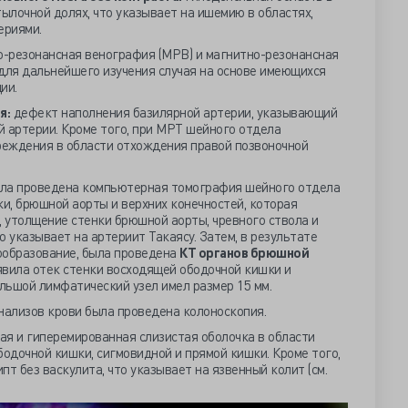
тылочной долях, что указывает на ишемию в областях,
ериями.
-резонансная венография (МРВ) и магнитно-резонансная
 для дальнейшего изучения случая на основе имеющихся
ии.
я:
дефект наполнения базилярной артерии, указывающий
 артерии. Кроме того, при МРТ шейного отдела
еждения в области отхождения правой позвоночной
ыла проведена компьютерная томография шейного отдела
ки, брюшной аорты и верхних конечностей, которая
, утолщение стенки брюшной аорты, чревного ствола и
о указывает на артериит Такаясу. Затем, в результате
ообразование, была проведена
КТ органов брюшной
явила отек стенки восходящей ободочной кишки и
льшой лимфатический узел имел размер 15 мм.
нализов крови была проведена колоноскопия.
ая и гиперемированная слизистая оболочка в области
бодочной кишки, сигмовидной и прямой кишки. Кроме того,
т без васкулита, что указывает на язвенный колит (см.