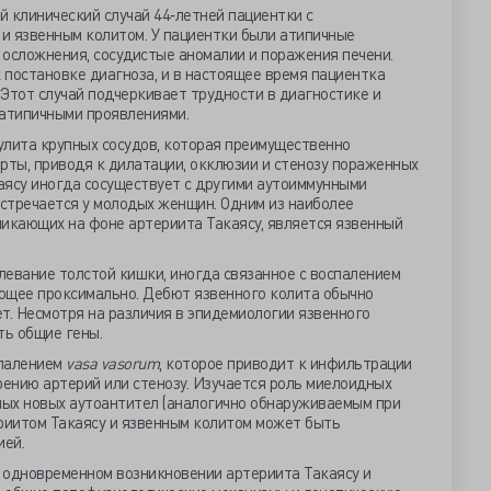
 клинический случай 44‐летней пациентки с
и язвенным колитом. У пациентки были атипичные
 осложнения, сосудистые аномалии и поражения печени.
 постановке диагноза, и в настоящее время пациентка
Этот случай подчеркивает трудности в диагностике и
 атипичными проявлениями.
улита крупных сосудов, которая преимущественно
рты, приводя к дилатации, окклюзии и стенозу пораженных
каясу иногда сосуществует с другими аутоиммунными
стречается у молодых женщин. Одним из наиболее
никающих на фоне артериита Такаясу, является язвенный
левание толстой кишки, иногда связанное с воспалением
ющее проксимально. Дебют язвенного колита обычно
ет. Несмотря на различия в эпидемиологии язвенного
сть общие гены.
спалением
vasa vasorum
, которое приводит к инфильтрации
ению артерий или стенозу. Изучается роль миелоидных
нных новых аутоантител (аналогично обнаруживаемым при
ериитом Такаясу и язвенным колитом может быть
ией.
 одновременном возникновении артериита Такаясу и