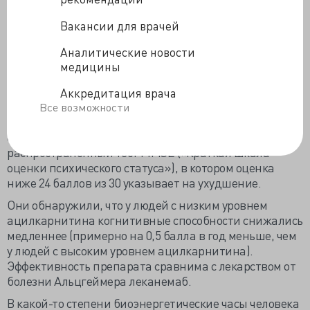
ацилкарнитинах, — как происходит обмен веществ у
человека по сравнению с фактическим возрастом.
Вакансии для врачей
Более высокий биоэнергетический возраст связан с
Аналитические новости
более высоким уровнем ацилкарнитина,
медицины
прогрессированием патологических изменений при
болезни Альцгеймера, снижением когнитивных
Аккредитация врача
способностей и атрофией мозга.
Все возможности
Исследователи также количественно оценили
снижение когнитивных способностей, используя
распространенный тест MMSE («Краткая шкала
оценки психического статуса»), в котором оценка
ниже 24 баллов из 30 указывает на ухудшение.
Они обнаружили, что у людей с низким уровнем
ацилкарнитина когнитивные способности снижались
медленнее (примерно на 0,5 балла в год меньше, чем
у людей с высоким уровнем ацилкарнитина).
Эффективность препарата сравнима с лекарством от
болезни Альцгеймера леканемаб.
В какой-то степени биоэнергетические часы человека