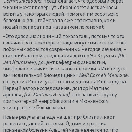
Communications
, предполагает, что здоровый образ
жизни может повернуть биоэнергетические часы
вспять у некоторых людей, помогая им бороться с
болезнью Альцгеймера так же эффективно, как и
новый препарат под названием леканемаб.
«Это довольно значимый показатель, потому что это
означает, что некоторые люди могут снизить риск без
побочных эффектов современных методов лечения, –
старший автор исследования доктор Ян Крумсик
(Dr.
Jan Krumsiek),
доцент кафедры физиологии,
биофизики и вычислительной геномики в Институте
вычислительной биомедицины
Weill Cornell Medicine,
сотрудник Института точной медицины Ингландера
.
Первый автор исследования, доктор Маттиас
Арнольд
(Dr. Matthias Arnold),
возглавляет группу
компьютерной нейробиологии в Мюнхенском
университете Гельмгольца.
Новые результаты еще на шаг приблизили нас к
решению давней загадки. Одним из ранних
признаков болезни Альцгеймера является то, что