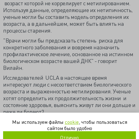
возраст которой не коррелирует с метилированием.
Используя данные, определяющие их нетипичность,
ученые могли бы составить модель определения их
возраста, а в дальнейшем, может быть влиять на
процессы старения.
"Врачи могли бы предсказать степень риска для
конкретного заболевания и вовремя назначить
профилактическое лечение, основанное на истинном
биологическом возрасте вашей ДНК" - говорит
Вилайн.
Исследователей UCLA в настоящее время
интересуют люди с несоответствием биологического
возраста и выраженностью метилирования. Ученые
хотят определить их продолжительность жизни и
состояние здоровья, выяснить живут ли они дольше и
реже ли болеют?
http://newsroom.ucla.edu/portal/ucla/ucla-scientists-
Мы используем файлы
cookie
, чтобы пользоваться
accurately-predict-208365.aspx
сайтом было удобно
Отлично
Материал подготовила Ильич Екатерина.