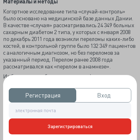
Материалы и методы
Когортное исследование типа «случай-контроль»
было основано на медицинской базе данных Дании.
В качестве «случая» рассматривались 24 349 больных
сахарным диабетом 2 типа, у которых с января 2008
по декабрь 2011 года возникли переломы каких-либо
костей, в контрольной группе было 132 349 пациентов
с аналогичным диагнозом, но без переломов за
указанный период. Перелом ранее 2008 года
рассматривался как «перелом в анамнезе».
Из базы данных была получена информация о
длительности заболевания, эпизодах гипогликемии,
данные биохимических анализов крови, получаемых
Регистрация
Регистрация
Вход
Вход
медикаментах и изменениях терапии. Данные об
употребления алкоголя ограничивались
сопутствующими диагнозами, связанными со
злоупотреблением спиртным, информация о курении
табака в исследовании не учитывалась. Пациенты с
Зарегистрироваться
отсутствием вышеуказанных сведений накануне
перелома из исследования исключались.