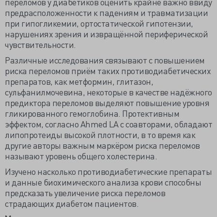
переломов у диабетиков оценить крайне важно ввиду
предрасположенности к падениям и травматизации
при гипогликемии, ортостатической гипотензии,
нарушениях зрения и извращённой периферической
чувствительности.
Различные исследования связывают с повышением
риска переломов приём таких противодиабетических
препаратов, как метформин, глитазон,
сульфанилмочевина, некоторые в качестве надёжного
предиктора переломов выделяют повышение уровня
гликированного гемоглобина. Протективным
эффектом, согласно Ahmed LA с соавторами, обладают
липопротеиды высокой плотности, в то время как
другие авторы важным маркёром риска переломов
называют уровень общего холестерина.
Изучено насколько противодиабетические препараты
и данные биохимического анализа крови способны
предсказать увеличение риска переломов
страдающих диабетом пациентов.