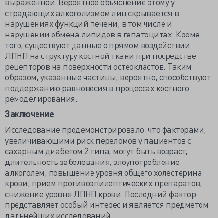
выраженной. Вероятное объяснение этому у
страдающих алкоголизмом лиц скрывается в
нарушениях функций печени, в том числе и
нарушении обмена липидов в гепатоцитах. Кроме
того, существуют данные о прямом воздействии
ЛПНП на структуру костной ткани при посредстве
рецепторов на поверхности остеокластов. Таким
образом, указанные частицы, вероятно, способствуют
поддержанию равновесия в процессах костного
ремоделирования.
Заключение
Исследование продемонстрировало, что факторами,
увеличивающими риск переломов у пациентов с
сахарным диабетом 2 типа, могут быть возраст,
длительность заболевания, злоупотребление
алкоголем, повышение уровня общего холестерина
крови, прием противоэпилептических препаратов,
снижение уровня ЛПНП крови. Последний фактор
представляет особый интерес и является предметом
дальнейших исследований.