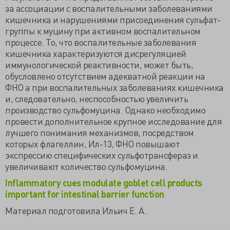
за ассоциации с воспалительными заболеваниями
кишечника и нарушениями присоединения сульфат-
группы к муцину при активном воспалительном
процессе. То, что воспалительные заболевания
кишечника характеризуются дисрегуляцией
иммунологической реактивности, может быть,
обусловлено отсутствием адекватной реакции на
ФНО a при воспалительных заболеваниях кишечника
и, следовательно, неспособностью увеличить
производство сульфомуцина. Однако необходимо
провести дополнительное крупное исследование для
лучшего понимания механизмов, посредством
которых флагеллин, Ил-13, ФНО повышают
экспрессию специфических сульфотрансфераз и
увеличивают количество сульфомуцина.
Inflammatory cues modulate goblet cell products
important for intestinal barrier function
Материал подготовила Ильич Е. А.