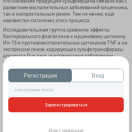
что снижение продукции сульфомуцина связано как с
развитием воспалительных заболеваний кишечника,
так и колоректальным раком. Тем не менее, ещё
неизвестен патогенез этого процесса.
Исследовательская группа сравнила эффекты
бактериального флагеллина к муциновому цитокину
Ил-13 и противовоспалительных цитокинов TNF a на
экспрессию генов, кодирующих сульфотрансферазы
аппарата Гольджи, участвующие в добавлении
сульфатной группы к муцину. Они отметили высокую
индукцию углеводов (N-ацетил-глюкозамина 6-О)
сульфотрансферазы 5 (CHST5) уже через 12 ч после
Регистрация
Регистрация
Вход
Вход
введения ИЛ-13. С другой стороны, флагеллин, Ил-13
и ФНО индуцировали экспрессию другой
сульфотрансферазы галактоза-3-O-
сульфотрансферазы 2 (GAL3ST2). Наблюдаемая
Зарегистрироваться
индукция сульфотрансфераз согласуется с
увеличением производства сульфомуцина LS174T-
клетками в ответ на воздействие ИЛ-13 и
флагеллина, указывая, что синтез сульфотрансфераз и
Или с помощью