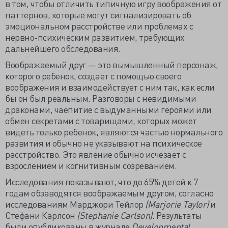
в том, чтобы отличить типичную игру воображения от
паттернов, которые могут сигнализировать об
эмоциональном расстройстве или проблемах с
нервно-психическим развитием, требующих
дальнейшего обследования.
Воображаемый друг — это вымышленный персонаж,
которого ребенок, создает с помощью своего
воображения и взаимодействует с ним так, как если
бы он был реальным. Разговоры с невидимыми
драконами, чаепитие с выдуманными героями или
обмен секретами с товарищами, которых может
видеть только ребенок, являются частью нормального
развития и обычно не указывают на психическое
расстройство. Это явление обычно исчезает с
взрослением и когнитивным созреванием.
Исследования показывают, что до 65% детей к 7
годам обзаводятся воображаемым другом, согласно
исследованиям Марджори Тейлор
(Marjorie Taylor)
и
Стефани Карлсон
(Stephanie Carlson).
Результаты
были опубликованы в журнале
Developmental