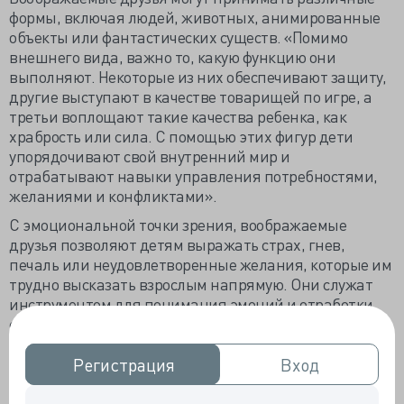
формы, включая людей, животных, анимированные
объекты или фантастических существ. «Помимо
внешнего вида, важно то, какую функцию они
выполняют. Некоторые из них обеспечивают защиту,
другие выступают в качестве товарищей по игре, а
третьи воплощают такие качества ребенка, как
храбрость или сила. С помощью этих фигур дети
упорядочивают свой внутренний мир и
отрабатывают навыки управления потребностями,
желаниями и конфликтами».
С эмоциональной точки зрения, воображаемые
друзья позволяют детям выражать страх, гнев,
печаль или неудовлетворенные желания, которые им
трудно высказать взрослым напрямую. Они служат
инструментом для понимания эмоций и отработки
стратегий преодоления трудностей. С когнитивной
точки зрения, этот тип игр стимулирует развитие
повествовательной речи, навыков планирования,
Регистрация
Регистрация
Вход
Вход
познавательной гибкости и символического
мышления. Создавая истории, диалоги и сценарии,