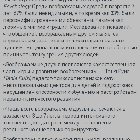
Psychology.
Среди воображаемых друзей в возрасте 7
лет, 67% были невидимыми, в то время как 33% были
персонифицированными объектами, такими как
любимые мягкие игрушки. Исследования показали,
что общение с воображаемым другом является
нормальным занятием и положительно связано с
лучшим эмоциональным интеллектом и способностью
принимать точку зрения других людей.
«Воображаемые друзья появляются как естественная
часть игры и развития воображения», — Таня Руис
(Tania Ruiz),
педагог-психолог испанской сети
многопрофильных центров для детей и подростков с
нарушением способности к обучению и расстройством
нервно-психического развития.
«Чаще всего воображаемые друзья встречаются в
возрасте от 3 до 7 лет, в период интенсивного
творчества, когда грань между фантазией и
реальностью еще только формируется».
Воображаемые друзья могут принимать различные