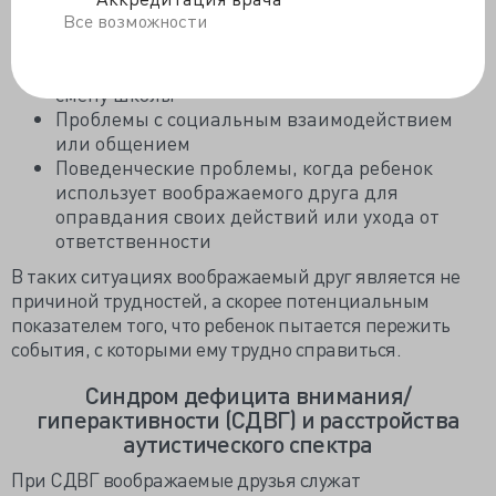
Значительные стрессовые факторы или
Все возможности
изменения в жизни, включая развод
родителей, рождение брата или сестры или
смену школы
Проблемы с социальным взаимодействием
или общением
Поведенческие проблемы, когда ребенок
использует воображаемого друга для
оправдания своих действий или ухода от
ответственности
В таких ситуациях воображаемый друг является не
причиной трудностей, а скорее потенциальным
показателем того, что ребенок пытается пережить
события, с которыми ему трудно справиться.
Синдром дефицита внимания/
гиперактивности (СДВГ) и расстройства
аутистического спектра
При СДВГ воображаемые друзья служат