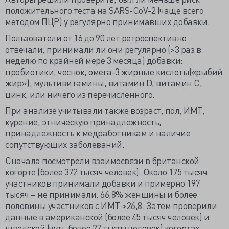
положительного теста на SARS-CoV-2 (чаще всего
методом ПЦР) у регулярно принимавших добавки.
Пользователи от 16 до 90 лет ретроспективно
отвечали, принимали ли они регулярно (>3 раз в
неделю по крайней мере 3 месяца) добавки:
пробиотики, чеснок, омега-3 жирные кислоты(«рыбий
жир»), мультивитамины, витамин D, витамин С,
цинк, или ничего из перечисленного.
При анализе учитывали также возраст, пол, ИМТ,
курение, этническую принадлежность,
принадлежность к медработникам и наличие
сопутствующих заболеваний.
Сначала посмотрели взаимосвязи в британской
когорте (более 372 тысяч человек). Около 175 тысяч
участников принимали добавки и примерно 197
тысяч – не принимали. 66,8% женщины и более
половины участников с ИМТ >26,8. Затем проверили
данные в американской (более 45 тысяч человек) и
шведской (чуть более 27 тысяч человек) когортах.