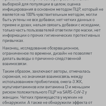
выборкой для популяции в целом; оценка
инфицирования в основном методом ПЦР, который не
является на 100% чувствительным методом; могли
быть учтены не все добавки; нет четких данных о
приеме и дозах; нельзя связать добавки с исходами;
только часть пользователей ответили про маски; нет
информации о прочих гигиенических протективных
привычках.
Наконец, исследование обсервационное,
ограниченное по времени, дизайн не позволяет
делать выводы о причинно-следственной
взаимосвязи.
Таким образом, заключают авторы, отмечалась
скромная, но значимая взаимосвязь между
использованием пробиотиков, омега-3 ЖК,
мультивитаминов или витамина D и меньшим
риском положительного ПЦР на SARS-CoV-2 у
женщин. Четких преимуществ у мужчин не
обнаружили. А также не обнаружили эффекта от