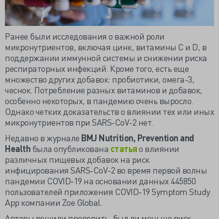
Ранее были исследования о важной роли
микронутриентов, включая цинк, витамины C и D, в
поддержании иммунной системы и снижении риска
респираторных инфекций. Кроме того, есть еще
множество других добавок: пробиотики, омега-3,
чеснок. Потребление разных витаминов и добавок,
особенно некоторых, в пандемию очень выросло.
Однако четких доказательств о влиянии тех или иных
микронутриентов при SARS-CoV-2 нет.
Недавно в журнале
BMJ
Nutrition,
Prevention
and
Health
была опубликована
статья
о влиянии
различных пищевых добавок на риск
инфицирования SARS-CoV-2 во время первой волны
пандемии COVID-19 на основании данных 445850
пользователей приложения COVID-19 Symptom Study
App компании Zoe Global.
Авторы решили проверить, был ли меньше риск