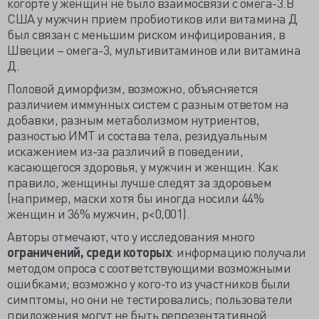
когорте у женщин не было взаимосвязи с омега-3.В
США у мужчин прием пробиотиков или витамина Д
был связан с меньшим риском инфицирования, в
Швеции – омега-3, мультивитаминов или витамина
Д.
Половой диморфизм, возможно, объясняется
различием иммунных систем с разным ответом на
добавки, разным метаболизмом нутриентов,
разностью ИМТ и состава тела, резидуальным
искажением из-за различий в поведении,
касающегося здоровья, у мужчин и женщин. Как
правило, женщины лучше следят за здоровьем
(например, маски хотя бы иногда носили 44%
женщин и 36% мужчин, р<0,001).
Авторы отмечают, что у исследования много
ограничений, среди которых
: информацию получали
методом опроса с соответствующими возможными
ошибками; возможно у кого-то из участников были
симптомы, но они не тестировались; пользователи
приложения могут не быть репрезентативной