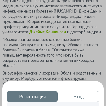
Картик Чандран, сотрудник американского военно-
медицинского научно-исследовательского института
инфекционных заболеваний (USAMRIID) Джон Даи и ​​
сотрудник института рака в Нидерландах Tиджн
Брумелкамп. Второе исследование возглавляли
профессор медицинского факультета Гарвардского
университета
Джеймс Каннингем
и доктор Чандран.
"Исследование выявило клеточные белки,
взаимодействуя с которыми, вирус Эбола вызывает
болезнь" - пояснил Уилан. "Открытие также
повышает вероятность того, что могут быть
разработаны препараты для лечения лихорадки
Эбола".
Вирус африканской лихорадки Эбола и родственный
ему вирус Марбург, относятся к филовирусам.
Заболевания, вызываемые ими, считаются одними
из самых опасных. Вирус Эбола был впервые выявлен
в 1976 году в Африке около реки Эбола в районе
Регистрация
Регистрация
Вход
Вход
Судана и Демократической Республике Конго. Вирусы
вызывают тяжелые кровотечения, полиорганную