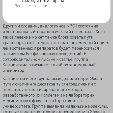
Аккредитация врача
лихорадке Эбола. Подобная резистентность была
Все возможности
обнаружена в культуре клеток, в которых нормальные
молекулы были заменены на молекулы, характерные
для болезни Нимана-Пика.
Другими словами, аналогичное NPC1 состояние
имеет реальный терапевтический потенциал. Хотя
такое лечение может также блокировать пути
транспорта холестерина, но кратковременный прием
лекарственных препаратов будет переноситься
пациентом без фатальных последствий. В
сопроводительном письме к статье, группа
Каннингема описывает такой потенциальный
ингибитор.
Каннингем и его группа исследовали вирус Эбола
путем скрининга десятков тысяч соединений с
помощью автоматизированного метода,
разработанного их коллегами из лаборатории
медицинского факультета Гарвардского
университета. Группа выявила маленькие молекулы,
которые подавляют проникновение вируса Эбола в