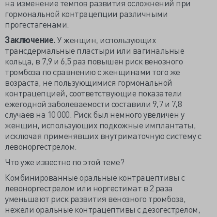
на изменение темпов развития осложнений при
гормональной контрацепции различными
прогестагенами.
Заключение.
У женщин, использующих
трансдермальные пластыри или вагинальные
кольца, в 7,9 и 6,5 раз повышен риск венозного
тромбоза по сравнению с женщинами того же
возраста, не пользующимися гормональной
контрацепцией, соответствующие показатели
ежегодной заболеваемости составили 9,7 и 7,8
случаев на 10 000. Риск был немного увеличен у
женщин, использующих подкожные имплантаты,
исключая применявших внутриматочную систему с
левоноргестрелом.
Что уже известно по этой теме?
Комбинированные оральные контрацептивы с
левоноргестрелом или норгестимат в 2 раза
уменьшают риск развития венозного тромбоза,
нежели оральные контрацептивы с дезогестрелом,