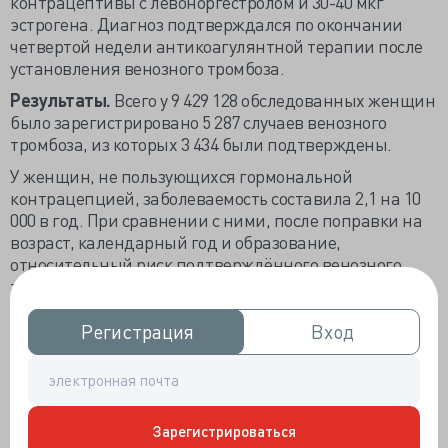
контрацептивы с левоноргестролом и 30-40 мкг
эстрогена. Диагноз подтверждался по окончании
четвертой недели антикоагулянтной терапии после
установления венозного тромбоза.
Результаты.
Всего у 9 429 128 обследованных женщин
было зарегистрировано 5 287 случаев венозного
тромбоза, из которых 3 434 были подтверждены.
У женщин, не пользующихся гормональной
контрацепцией, заболеваемость составила 2,1 на 10
000 в год. При сравнении с ними, после поправки на
возраст, календарный год и образование,
относительный риск подтверждённого венозного
тромбоза у женщин, пользующихся
трансдермальными комбинированными
контрацептивными пластырями, составил 7.9 (95%,
Регистрация
Регистрация
Вход
Вход
доверительный интервал от 3,5 до 17,7), при
пользовании вагинальным кольцом - 6,5 (4,7 до 8,9). В
среднем на 10 000 женщин ежегодно
регистрировалось венозных тромбозов на фоне
Зарегистрироваться
пластырей 9,7 случаев и при применении кольца - 7,8.