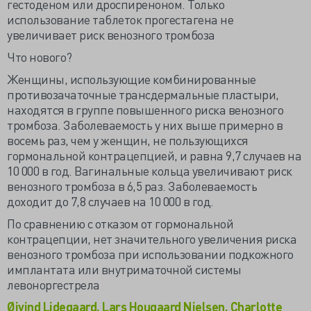
гестоденом или дроспиреноном. Только
использование таблеток прогестагена не
увеличивает риск венозного тромбоза
Что нового?
Женщины, использующие комбинированные
противозачаточные трансдермальные пластыри,
находятся в группе повышенного риска венозного
тромбоза. Заболеваемость у них выше примерно в
восемь раз, чем у женщин, не пользующихся
гормональной контрацепцией, и равна 9,7 случаев на
10 000 в год. Вагинальные кольца увеличивают риск
венозного тромбоза в 6,5 раз. Заболеваемость
доходит до 7,8 случаев на 10 000 в год.
По сравнению с отказом от гормональной
контрацепции, нет значительного увеличения риска
венозного тромбоза при использовании подкожного
имплантата или внутриматочной системы
левоноргестрела
Øjvind Lidegaard, Lars Hougaard Nielsen, Charlotte