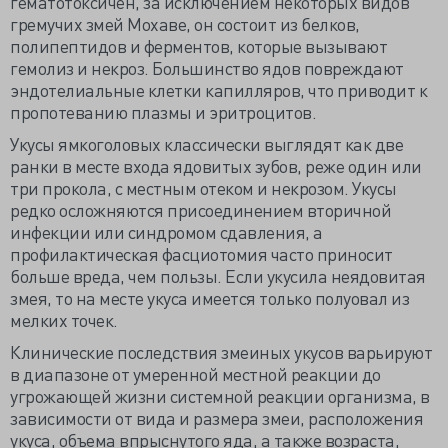
гематотоксичен, за исключением некоторых видов
гремучих змей Мохаве, он состоит из белков,
полипептидов и ферментов, которые вызывают
гемолиз и некроз. Большинство ядов повреждают
эндотелиальные клетки капилляров, что приводит к
пропотеванию плазмы и эритроцитов.
Укусы ямкоголовых классически выглядят как две
ранки в месте входа ядовитых зубов, реже один или
три прокола, с местным отеком и некрозом. Укусы
редко осложняются присоединением вторичной
инфекции или синдромом сдавления, а
профилактическая фасциотомия часто приносит
больше вреда, чем пользы. Если укусила неядовитая
змея, то на месте укуса имеется только полуовал из
мелких точек.
Клинические последствия змеиных укусов варьируют
в диапазоне от умеренной местной реакции до
угрожающей жизни системной реакции организма, в
зависимости от вида и размера змеи, расположения
укуса, объема впрыснутого яда, а также возраста,