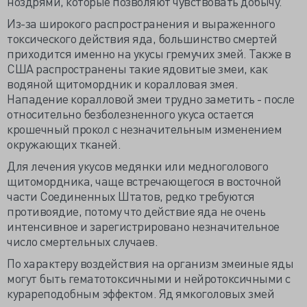
ноздрями, которые позволяют чувствовать добычу.
Из-за широкого распространения и выраженного
токсического действия яда, большинство смертей
приходится именно на укусы гремучих змей. Также в
США распространены такие ядовитые змеи, как
водяной щитомордник и коралловая змея.
Нападение коралловой змеи трудно заметить - после
относительно безболезненного укуса остается
крошечный прокол с незначительным изменением
окружающих тканей.
Для лечения укусов медянки или медноголового
щитомордника, чаще встречающегося в восточной
части Соединенных Штатов, редко требуются
противоядие, потому что действие яда не очень
интенсивное и зарегистрировано незначительное
число смертельных случаев.
По характеру воздействия на организм змеиные яды
могут быть гематотоксичными и нейротоксичными с
курареподобным эффектом. Яд ямкоголовых змей