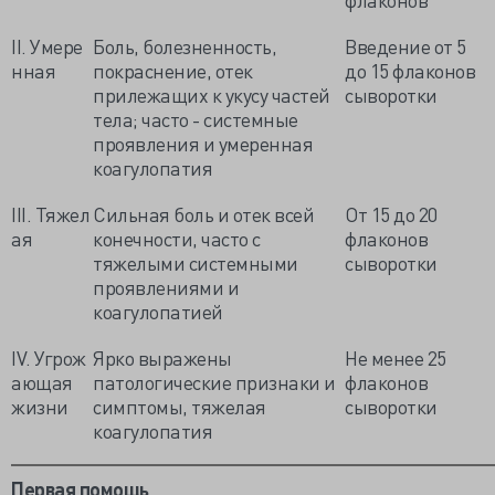
II. Умере
Боль, болезненность,
Введение от 5
нная
покраснение, отек
до 15 флаконов
прилежащих к укусу частей
сыворотки
тела; часто - системные
проявления и умеренная
коагулопатия
III. Тяжел
Сильная боль и отек всей
От 15 до 20
ая
конечности, часто с
флаконов
тяжелыми системными
сыворотки
проявлениями и
коагулопатией
IV. Угрож
Ярко выражены
Не менее 25
ающая
патологические признаки и
флаконов
жизни
симптомы, тяжелая
сыворотки
коагулопатия
Первая помощь