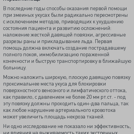
В последние годы способы оказания первой помощи
при змеиных укусах были радикально пересмотрены
с исключением методов, приводящих к ухудшению
состояния пациента и развитию осложнений:
наложение жесткой давящей повязки, агрессивные
разрезы раны и прикладывание льда. Первая
помощь должна включать создание пострадавшему
полного покоя, иммобилизацию пораженной
конечности и быструю транспортировку в ближайшую
больницу.
Можно наложить широкую, плоскую давящую повязку
проксимальнее места укуса для блокировки
поверхностного венозного и лимфатического оттока,
как правило, с давлением не более 20 мм рт.ст. - под
эту повязку должны проходить один-два пальца, так
как любое нарушение артериального кровотока
может увеличить площадь некроза тканей.
Ни одно исследование не показало ни эффективность,
ни влияния на выживаемость таких экстренных