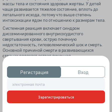
массы тела и состояния здоровья жертвы. У детей
чаще развивается тяжелое состояние, вплоть до
летального исхода, потому что выше степень
интоксикации ядом по отношению к размерам тела.
Системная реакция включает синдром
диссеминированного внутрисосудистого
свертывания крови, острую почечную
недостаточность, гиповолемический шок и смерть.
Основной причиной смерти в развивающихся
странах является острая почечная
недостаточность. После укуса гадюки до двух недель
могут сохраняться значительная
Регистрация
Регистрация
Вход
Вход
гипофибриногенемия и тромбоцитопения.
Яд коралловых змей, экзотических змей семейства
аспидов и некоторых гремучих змей Мохаве
вызывает нейротоксическое поражение с локальным
онемением, болью и отёком, но также могут привести
Зарегистрироваться
к параличу черепно-мозговых нервов, параличу
дыхания и смерти. В данном случае системная