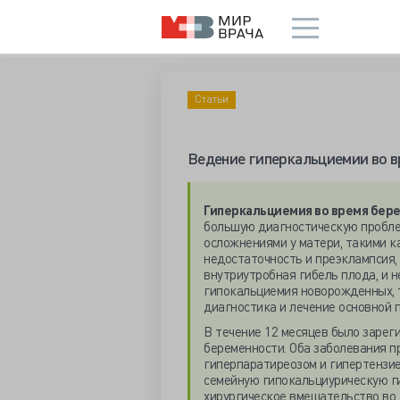
Статьи
Ведение гиперкальциемии во в
Гиперкальциемия во время бер
большую диагностическую проблем
осложнениями у матери, такими к
недостаточность и преэклампсия,
внутриутробная гибель плода, и 
гипокальциемия новорожденных, 
диагностика и лечение основной 
В течение 12 месяцев было зарег
беременности. Оба заболевания п
гиперпаратиреозом и гипертензие
семейную гипокальциурическую г
хирургическое вмешательство во 