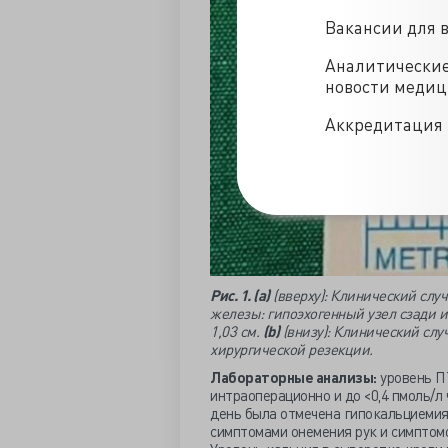
Вакансии для 
Аналитически
новости меди
Аккредитация 
Рис. 1. (а)
(вверху): Клинический слу
железы: гипоэхогенный узел сзади и
1,03 см.
(
b)
(внизу): Клинический сл
хирургической резекции.
Лабораторные анализы:
уровень ПТ
интраоперационно и до <0,4 пмоль/л
день была отмечена гипокальциемия 
симптомами онемения рук и симптом