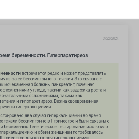
3/22/2024
ремя беременности. Гиперпаратиреоз
еменности
встречается редко и может представлять
у из-за ее бессимптомного течения. Это связано с
ак мочекаменная болезнь, панкреатит, почечная
 осложнениями у плода, такими как задержка роста и
неонатальными осложнениями, такими как
тетания и гипопаратиреоз. Важна своевременная
причины гиперкальциемии.
истрировано два случая гиперкальциемии во время
ротекали бессимптомно в I триместре и были связаны с
й беременных. Генетическое тестирование исключило
иперкальциемию, и обеим женщинам потребовалось
II триместре для контроля гиперкальциемии.