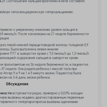
ь/л. Соотношение кальций/креатинин в моче составило
мейную гипокальциурическую гиперкальциемию:
 привело к умеренному снижению уровня кальция в
,65 ммоль/л. После консилиума на 21 неделе беременности
рация.
рез левой нижней паращитовидной железы толщиной 0,9
елезы. Была выполнена левая нижняя
овня ПТГ в сыворотке крови с 7,0 пмоль/л до 1,3 пмоль/л
ализацией содержания кальция в сыворотке крови.
м преэклампсии на 36 неделе беременности, и пациентке
 37 неделе. Она родила ребенка с массой тела при
е Апгар 9 и 9 на 1 и 5 минуте жизни. Пациентка была
исан на 3-й день жизни ребенка.
Обсуждение
енности
встречается редко, примерно у 0,03% женщин
учаев вызваны недавно диагностированным первичным
в первичного гиперпаратиреоза вызваны аденомами