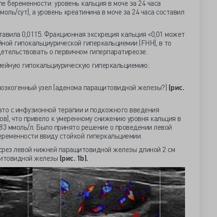
е беременности: уровень кальция в моче за 24 часа
ммоль/сут), а уровень креатинина в моче за 24 часа составил
авила 0,0115. Фракционная экскреция кальция <0,01 может
ной гипокальциурической гиперкальциемии (FHH), в то
детельствовать о первичном гиперпаратиреозе.
мейную гипокальциурическую гиперкальциемию:
ипоэхогенный узел (аденома паращитовидной железы?)
(рис.
то с инфузионной терапии и подкожного введения
ов), что привело к умеренному снижению уровня кальция в
2,83 ммоль/л. Было принято решение о проведении левой
еременности ввиду стойкой гиперкальциемии.
рез левой нижней паращитовидной железы длиной 2 см
щитовидной железы
(рис. 1
b).