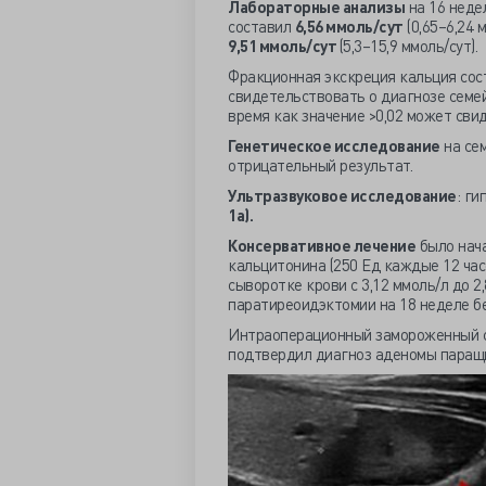
Лабораторные анализы
на 16 недел
составил
6,56 ммоль/сут
(0,65–6,24 
9,51 ммоль/сут
(5,3–15,9 ммоль/сут).
Фракционная экскреция кальция сост
свидетельствовать о диагнозе семей
время как значение >0,02 может сви
Генетическое исследование
на се
отрицательный результат.
Ультразвуковое исследование
: г
1а).
Консервативное лечение
было нача
кальцитонина (250 Ед каждые 12 час
сыворотке крови с 3,12 ммоль/л до 
паратиреоидэктомии на 18 неделе б
Интраоперационный замороженный с
подтвердил диагноз аденомы пара