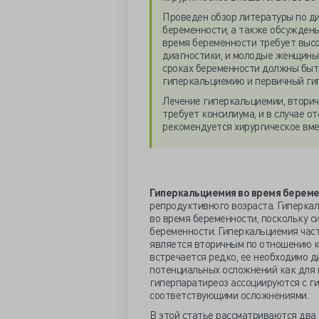
Проведен обзор литературы по д
беременности, а также обсужден
время беременности требует высо
диагностики, и молодые женщины 
сроках беременности должны быт
гиперкальциемию и первичный ги
Лечение гиперкальциемии, вторич
требует консилиума, и в случае о
рекомендуется хирургическое вмеш
Гиперкальциемия во время берем
репродуктивного возраста. Гиперка
во время беременности, поскольку 
беременности. Гиперкальциемия час
является вторичным по отношению 
встречается редко, ее необходимо д
потенциальных осложнений как для м
гиперпаратиреоз ассоциируются с г
соответствующими осложнениями.
В этой статье рассматриваются два 