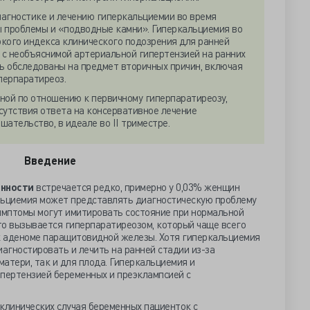
иагностике и лечению гиперкальциемии во время
ы проблемы и «подводные камни». Гиперкальциемия во
кого индекса клинического подозрения для ранней
с необъяснимой артериальной гипертензией на ранних
ь обследованы на предмет вторичных причин, включая
перпаратиреоз.
ной по отношению к первичному гиперпаратиреозу,
тсутствия ответа на консервативное лечение
ательство, в идеале во II триместре.
Введение
енности
встречается редко, примерно у 0,03% женщин
льциемия может представлять диагностическую проблему
симптомы могут имитировать состояние при нормальной
то вызывается гиперпаратиреозом, который чаще всего
к аденоме паращитовидной железы. Хотя гиперкальциемия
иагностировать и лечить на ранней стадии из-за
атери, так и для плода. Гиперкальциемия и
ипертензией беременных и преэклампсией с
клинических случая беременных пациенток с