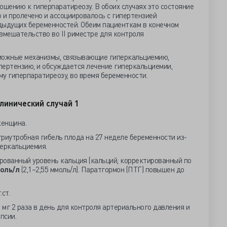
ошению к гиперпаратиреозу. В обоих случаях это состояние
 и пролечено и ассоциировалось с гипертензией
дыдущих беременностей. Обеим пациенткам в конечном
вмешательство во II риместре для контроля
зможные механизмы, связывающие гиперкальциемию,
пертензию, и обсуждается лечение гиперкальциемии,
у гиперпаратиреозу, во время беременности.
линический случай 1
женщина.
триутробная гибель плода на 27 неделе беременности из-
перкальциемия.
ованный уровень кальция (кальций, корректированный по
моль/л
(2,1–2,55 ммоль/л). Паратгормон (ПТГ) повышен до
ст.
мг 2 раза в день для контроля артериального давления и
псии.