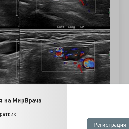
я на МирВрача
кратких
Регистрация
Регистрация