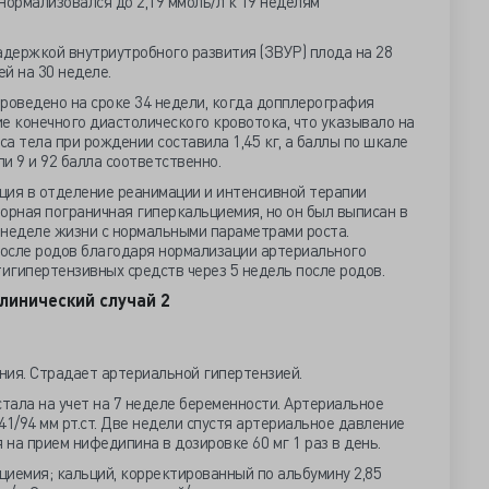
нормализовался до 2,19 ммоль/л к 19 неделям
держкой внутриутробного развития (ЗВУР) плода на 28
й на 30 неделе.
роведено на сроке 34 недели, когда допплерография
е конечного диастолического кровотока, что указывало на
а тела при рождении составила 1,45 кг, а баллы по шкале
ли 9 и 92 балла соответственно.
ция в отделение реанимации и интенсивной терапии
орная пограничная гиперкальциемия, но он был выписан в
 неделе жизни с нормальными параметрами роста.
осле родов благодаря нормализации артериального
игипертензивных средств через 5 недель после родов.
линический случай 2
ния. Страдает артериальной гипертензией.
тала на учет на 7 неделе беременности. Артериальное
41/94 мм рт.ст. Две недели спустя артериальное давление
я на прием нифедипина в дозировке 60 мг 1 раз в день.
иемия; кальций, корректированный по альбумину 2,85