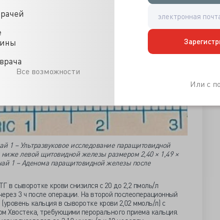
врачей
е
Зарегистр
цины
врача
Все возможности
Или с 
чай 1 – Ультразвуковое исследование паращитовидной
 ниже левой щитовидной железы размером 2,40 × 1,49 ×
учай 1 – Аденома паращитовидной железы после
Г в сыворотке крови снизился с 20 до 2,2 пмоль/л
 через 3 ч после операции. На второй послеоперационный
(уровень кальция в сыворотке крови 2,02 ммоль/л) с
ом Хвостека, требующими перорального приема кальция.