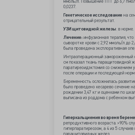
ммоль/л. Повышение ПТГ до 6,7 пмол
0,0237.
Генетическое исследование
на се
отрицательный результат.
УЗИ щитовидной железы
: в норме.
Лечение:
инфузионная терапия, что
сыворотке крови с 2,92 ммоль/л до 2
была проведена эксплоративная опе
Интраоперационный замороженный с
см показал ткань паращитовидной ж
паратиреоидэктомия со снижением ур
после операции и последующей норм
Беременность осложнилась развитие
было проведено кесарево сечение на
рождении 3,47 кг и оценками по шкал
выписана из роддома с ребенком вып
Гиперкальциемия во время берем
репродуктивного возраста. >90% сл
гиперпаратиреозом, а 4 из 5 случае
паращитовидных желез.