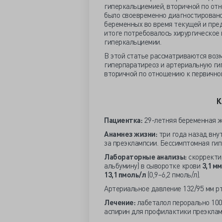
гиперкальциемией, вторичной по отн
было своевременно диагностировано
беременных во время текущей и пре
итоге потребовалось хирургическое 
гиперкальциемии.
В этой статье рассматриваются во
гиперпаратиреоз и артериальную ги
вторичной по отношению к первичном
К
Пациентка:
29-летняя беременная 
Анамнез жизни:
три года назад вну
за преэклампсии. Бессимптомная ги
Лабораторные анализы:
скорректир
альбумину) в сыворотке крови
3,1 м
13,1 пмоль/л
(0,9–6,2 пмоль/л).
Артериальное давление 132/95 мм рт.
Лечение:
лабеталол перорально 100 
аспирин для профилактики преэклам