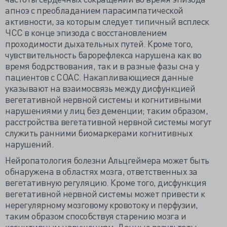
апноэ с преобладанием парасимпатической
активности, за которым следует типичный всплеск
ЧСС в конце эпизода с восстановлением
проходимости дыхательных путей. Кроме того,
чувствительность барорефлекса нарушена как во
время бодрствования, так и в разные фазы сна у
пациентов с СОАС. Накапливающиеся данные
указывают на взаимосвязь между дисфункцией
вегетативной нервной системы и когнитивными
нарушениями у лиц без деменции; таким образом,
расстройства вегетативной нервной системы могут
служить ранними биомаркерами когнитивных
нарушений.
Нейропатология болезни Альцгеймера может быть
обнаружена в областях мозга, ответственных за
вегетативную регуляцию. Кроме того, дисфункция
вегетативной нервной системы может привести к
нерегулярному мозговому кровотоку и перфузии,
таким образом способствуя старению мозга и
когнитивным нарушениям. Данные результаты