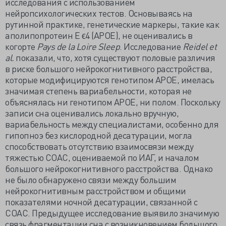
исследования с использованием
нейропсихологических тестов. Основываясь на
рутинной практике, генетические маркеры, такие как
аполипопротеин E ϵ4 (APOE), не оценивались в
когорте
Pays de la Loire Sleep
. Исследование
Reidel et
al.
показали, что, хотя существуют половые различия
в риске большого нейрокогнитивного расстройства,
которые модифицируются генотипом АРОЕ, имелась
значимая степень вариабельности, которая не
объяснялась ни генотипом АРОЕ, ни полом. Поскольку
записи сна оценивались локально вручную,
вариабельность между специалистами, особенно для
гипопноэ без кислородной десатурации, могла
способствовать отсутствию взаимосвязи между
тяжестью СОАС, оцениваемой по ИАГ, и началом
большого нейрокогнитивного расстройства. Однако
не было обнаружено связи между большим
нейрокогнитивным расстройством и общими
показателями ночной десатурации, связанной с
СОАС. Предыдущее исследование выявило значимую
связь фрагментации сна с возникновением большого