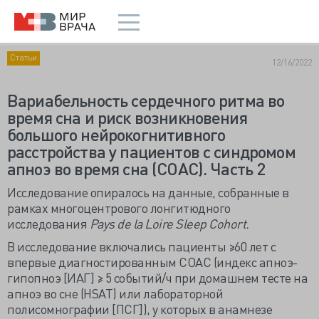
Статьи
12/16/2022
Вариабельность сердечного ритма во
время сна и риск возникновения
большого нейрокогнитивного
расстройства у пациентов с синдромом
апноэ во время сна (СОАС). Часть 2
Исследование опиралось на данные, собранные в
рамках многоцентрового лонгитюдного
исследования
Pays de la Loire Sleep Cohort.
В исследование включались пациенты ≥60 лет с
впервые диагностированным СОАС (индекс апноэ-
гипопноэ [ИАГ] ≥ 5 событий/ч при домашнем тесте на
апноэ во сне (HSAT) или лабораторной
полисомнографии [ПСГ]), у которых в анамнезе