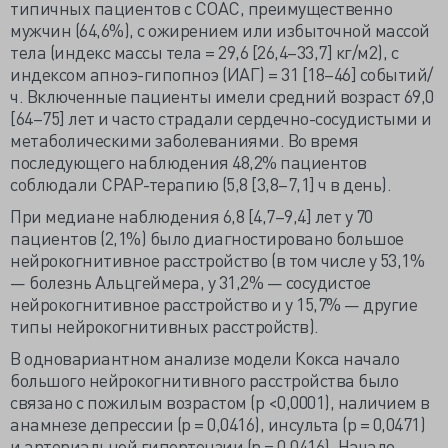
типичных пациентов с СОАС, преимущественно
мужчин (64,6%), с ожирением или избыточной массой
тела (индекс массы тела = 29,6 [26,4–33,7] кг/м2), с
индексом апноэ-гипопноэ (ИАГ) = 31 [18–46] событий/
ч. Включенные пациенты имели средний возраст 69,0
[64–75] лет и часто страдали сердечно-сосудистыми и
метаболическими заболеваниями. Во время
последующего наблюдения 48,2% пациентов
соблюдали СРАР-терапию (5,8 [3,8–7,1] ч в день).
При медиане наблюдения 6,8 [4,7–9,4] лет у 70
пациентов (2,1%) было диагностировано большое
нейрокогнитивное расстройство (в том числе у 53,1%
— болезнь Альцгеймера, у 31,2% — сосудистое
нейрокогнитивное расстройство и у 15,7% — другие
типы нейрокогнитивных расстройств).
В одновариантном анализе модели Кокса начало
большого нейрокогнитивного расстройства было
связано с пожилым возрастом (p <0,0001), наличием в
анамнезе депрессии (p = 0,0416), инсульта (p = 0,0471)
и артериальной гипертензии (p = 0,0416). Начало