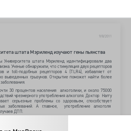
9/8/2011
итета штата Мэриленд изучают гены пьянства
ы Университета штата Мэриленд идентифицировали два
лизма. Ученые обнаружили, что стимуляция двух рецепторов
ов и toll-подобных рецепторов 4 (TLR4), избавляет от
но выведенных грызунов. Открытие поможет найти более
заболевания.
очти 30 процентов населения алкоголики, и около 75000
дствий чрезмерного употребления алкоголя. Доктор Harry
вает серьезные проблемы со здоровьем, способствует
стых заболеваний. А главное, употребление алкоголя
случаев ДТП.
 синдрома отмены часто назначают такие лекарства, как
ют успокаивающим и снижающими тревожность свойствами,