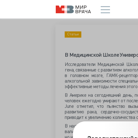
Статьи
В Медицинской Школе Универс
Исследователи Медицинской Школ
гена, связанные с развитием алкого
в головном мозге, ГАМК-рецептор
алкогольной зависимости специаль
эффективные методы лечения этого 
В Америке на сегодняшний день, п
человек ежегодно умирают от после
June отметил, что пьянство вызы
развитию рака, сердечно-сосуди
приводит к увеличению количества 
В настоящее время для уменьшения
валиум и либриум, которые облада
но не избавляют от тяги к алкоголю.