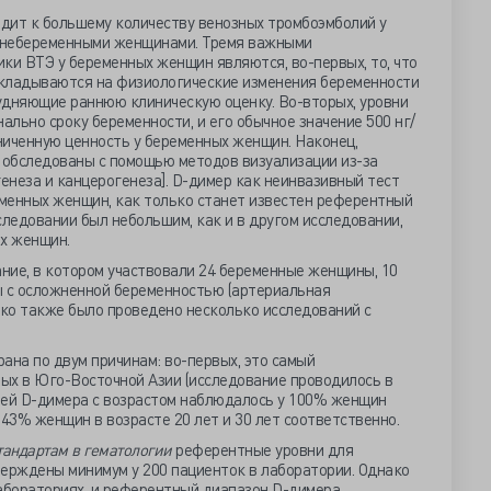
дит к большему количеству венозных тромбоэмболий у
 небеременными женщинами. Тремя важными
ки ВТЭ у беременных женщин являются, во-первых, то, что
кладываются на физиологические изменения беременности
рудняющие раннюю клиническую оценку. Во-вторых, уровни
льно сроку беременности, и его обычное значение 500 нг/
ниченную ценность у беременных женщин. Наконец,
обследованы с помощью методов визуализации из-за
генеза и канцерогенеза]. D-димер как неинвазивный тест
менных женщин, как только станет известен референтный
следовании был небольшим, как и в другом исследовании,
х женщин.
ние, в котором участвовали 24 беременные женщины, 10
 с осложненной беременностью (артериальная
ако также было проведено несколько исследований с
ана по двум причинам: во-первых, это самый
ых в Юго-Восточной Азии (исследование проводилось в
ней D-димера с возрастом наблюдалось у 100% женщин
 43% женщин в возрасте 20 лет и 30 лет соответственно.
тандартам в гематологии
референтные уровни для
рждены минимум у 200 пациенток в лаборатории. Однако
абораториях, и референтный диапазон D-димера,