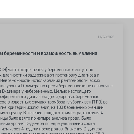
11/26/2023
ам беременности и возможность выявления
ТЭ] часто встречается у беременных женщин, но
х диагностики задерживают постановку диагноза и
 Невозможность использования рентгенологических
ие уровня D-димера во время беременности не позволяют
я D-димера у небеременных. Целью настоящего
референтного диапазона для здоровых беременных
ра в известных случаях тромбоза глубоких вен (ТГВ) во
огие критерии исключения, из 100 беременных женщин
мую группу. В течение каждого триместра, включая 4
ницы было взято по четыре анализа крови. Было
ение уровня D-димера по мере увеличения срока
ием через 4 недели после родов. Значения D-димера