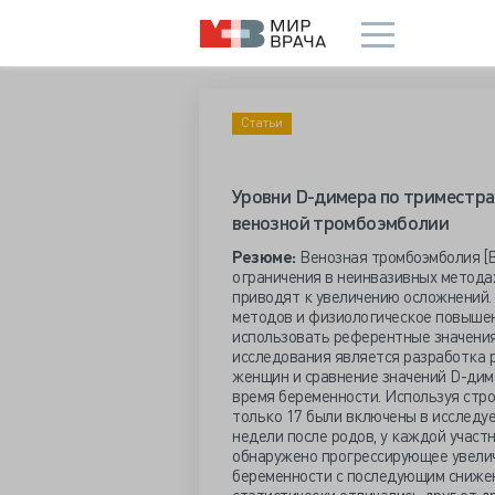
Статьи
Уровни D-димера по триместр
венозной тромбоэмболии
Резюме:
Венозная тромбоэмболия [В
ограничения в неинвазивных метода
приводят к увеличению осложнений.
методов и физиологическое повышен
использовать референтные значени
исследования является разработка 
женщин и сравнение значений D-диме
время беременности. Используя стр
только 17 были включены в исследуе
недели после родов, у каждой участ
обнаружено прогрессирующее увелич
беременности с последующим снижен