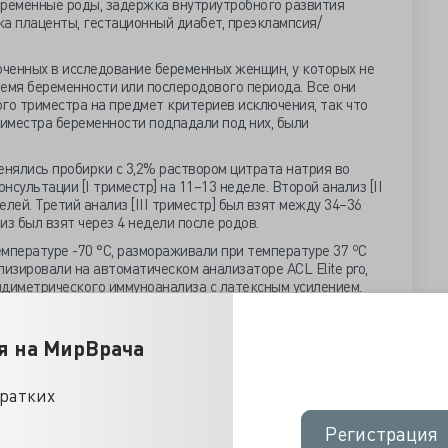
ременные роды, задержка внутриутробного развития
а плаценты, гестационный диабет, преэклампсия/
юченных в исследование беременных женщин, у которых не
емя беременности или послеродового периода. Все они
го триместра на предмет критериев исключения, так что
риместра беременности подпадали под них, были
енялись пробирки с 3,2% раствором цитрата натрия во
сультации [I триместр] на 11–13 неделе. Второй анализ [II
лей. Третий анализ [III триместр] был взят между 34–36
из был взят через 4 недели после родов.
мпературе -70 °C, размораживали при температуре 37 ºC
лизировали на автоматическом анализаторе ACL Elite pro,
идиметрического иммуноанализа с латексным усилением.
вии с рабочим протоколом производителя. Статистический
аммного обеспечения SPSS версии 21. Прибор для
 контролю качества и находился в пределах допустимых
я на МирВрача
Результаты
кратких
были взяты образцы крови в пробирки с 3,2 % цитратом
Регистрация
Регистрация
сожалению, 14 женщин были исключены из исследования,