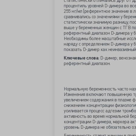
статистически отличались друг от д
процентиль уровней D-димера во все
255 нг/мл [референтное значение в 
сравнивались со значениями у берем
статистически значимую разницу, поск
выше у беременных женщин с ТГВ по
референтный диапазон D-димера у б
Необходимы более масштабные иссл
наряду с определением D-димера у б
показать D-димер как неинвазивный
Ключевые слова:
D-димер; венозная
референтный диапазон.
Нормальную беременность часто наз
Изменения включают повышенную тр
увеличением содержания в плазме факто
снижением концентрации физиологиче
усиливается процесс адгезии тромб
активность во время нормальной бер
концентрации D-димера, маркера ак
уровень D-димера не обязательно о
Беременность ставит женщин в груп