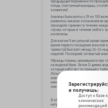
предыдущей беременности (преждев
плода, спонтанный выкидыш, отслойк
эклампсия).
Анализы были взяты у 39 из 100 вкл
развилось никаких осложнений во вр
проходили скрининг в течение каждо
случаи, которые в течение любого т
исключены.
Для взятия 5 мл цельной крови прим
время первого посещения женской кон
триместр] был взят между 24–26 неде
неделей. Последний, четвертый анал
Образцы плазмы, хранившиеся при те
на водяной бане. Затем D-димер ана
который работает по принципу турб
Испытание проводилось в соответст
анализ проводился с помощью прогр
измерений подвергался регулярному
Зарегистрируйс
значений.
и получишь:
Доступ к базе 
В общей сложности у 39 участников 
клинических
натрия для измерения D-димера. К 
рекомендаций