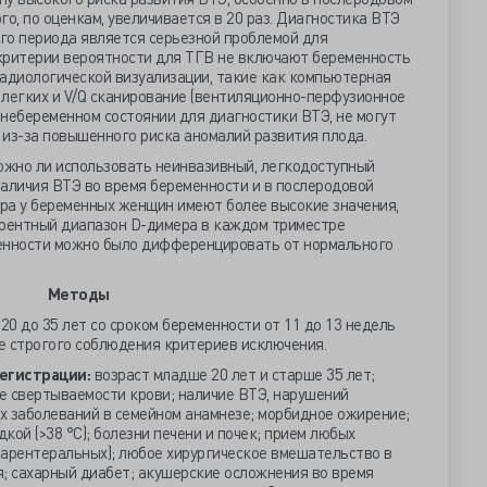
го, по оценкам, увеличивается в 20 раз. Диагностика ВТЭ
го периода является серьезной проблемой для
критерии вероятности для ТГВ не включают беременность
радиологической визуализации, такие как компьютерная
 легких и V/Q сканирование (вентиляционно-перфузионное
небеременном состоянии для диагностики ВТЭ, не могут
 из-за повышенного риска аномалий развития плода.
можно ли использовать неинвазивный, легкодоступный
наличия ВТЭ во время беременности и в послеродовой
ра у беременных женщин имеют более высокие значения,
ерентный диапазон D-димера в каждом триместре
менности можно было дифференцировать от нормального
Методы
0 до 35 лет со сроком беременности от 11 до 13 недель
е строгого соблюдения критериев исключения.
егистрации:
возраст младше 20 лет и старше 35 лет;
е свертываемости крови; наличие ВТЭ, нарушений
х заболеваний в семейном анамнезе; морбидное ожирение;
кой (>38 °C); болезни печени и почек; прием любых
парентеральных); любое хирургическое вмешательство в
я; сахарный диабет; акушерские осложнения во время