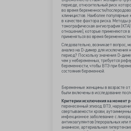
периоде, относительный риск которо
во время беременности/послеродово
клиницистов. Наиболее популярные 
в качестве фактора риска. Методы 
томографическая ангиография (КТА)
отношение), которые применяются в 
применяться во время беременности
Следовательно, возникает вопрос, 
анализ на D-димер для исключения 
период? Поскольку значения D-диме
чем у небеременных, требуется реф
беременности, чтобы ВТЭ при бере
состояния беременной.
Беременные женщины в возрасте от 2
были включены в исследование посл
Критерии исключения на момент р
перенесенный эпизод ВТЭ, нарушени
свертываемости крови, аутоиммунны
инфекционное заболевание с лихорад
антикоагулянтов (пероральных или 
анамнезе; артериальная гипертензи