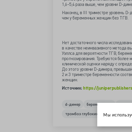
1,6–5,4 раза выше, чем уровни D-дим
Наконец, в III триместре уровень D-
чем у беременных женщин без ТГВ.
Нет достаточного числа исследован
в качестве неинвазивного метода вы
Уэллса для вероятности ТГВ, береме
прогнозирования. Требуются более 
клинической оценки наряду с опреде
До этого уровни D-димера, превышающ
2 и 3 триместре беременности соотв
женщин.
Источник:
https://juniperpublishe
d-димер
беременность
венозн
тромбоз глубоких вен
Мы использ