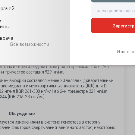
нскую консультацию.
врачей
зца от каждой пациентки) были протестированы на D-димер.
щин не смогли быть включены из-за технических проблем.
е
ли доступны образцы от 17 беременных женщин (по 4
Зарегистр
цины
и беременных женщин в возрасте 20–35 лет не было
уровне D-димера. Количество родов [11 нерожавших
врача
ющих детей] статистически не повлияло на показатели D-
Все возможности
в каждом триместре беременности и через 4 недели после
70,29 нг/мл, 418,59 нг/мл и 272,18 нг/мл в 1-м, 2-м, 3-м
Или с 
одов соответственно. Разница значений D-димера была
 триместрами и 4 неделями после родов. 75-й процентиль
страх и через 4 недели после родов превысил 255 нг/мл.
м триместре составил 929 нг/мл.
бъем выборки составлял менее 20 человек, доверительный
нако медиана и межквартильные диапазоны [IQR] для D-
 нг/мл [IQR 261-338 нг/мл], во 2-м триместре 321 нг/мл
344 [IQR 216-285 нг/мл].
Обсуждение
зуется изменениями в системе гемостаза в сторону
овней факторов свертывания, венозного застоя, некоторых