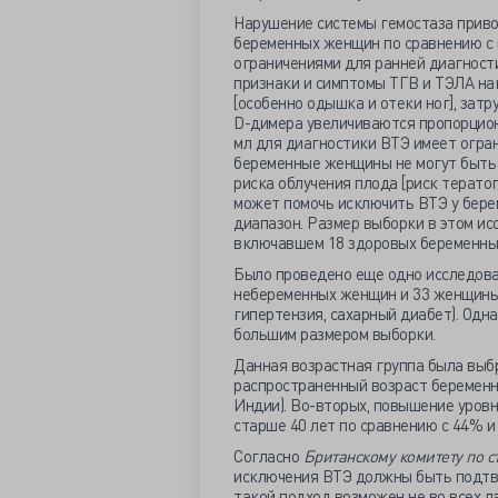
Нарушение системы гемостаза приво
беременных женщин по сравнению с
ограничениями для ранней диагности
признаки и симптомы ТГВ и ТЭЛА на
[особенно одышка и отеки ног], зат
D-димера увеличиваются пропорциона
мл для диагностики ВТЭ имеет огра
беременные женщины не могут быть 
риска облучения плода [риск терато
может помочь исключить ВТЭ у бере
диапазон. Размер выборки в этом ис
включавшем 18 здоровых беременны
Было проведено еще одно исследова
небеременных женщин и 33 женщины
гипертензия, сахарный диабет). Одн
большим размером выборки.
Данная возрастная группа была выбр
распространенный возраст беременн
Индии). Во-вторых, повышение уров
старше 40 лет по сравнению с 44% и
Согласно
Британскому комитету по с
исключения ВТЭ должны быть подтве
такой подход возможен не во всех л