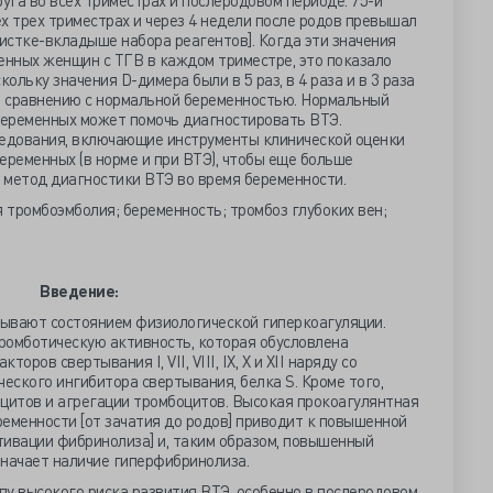
руга во всех триместрах и послеродовом периоде. 75-й
х трех триместрах и через 4 недели после родов превышал
листке-вкладыше набора реагентов]. Когда эти значения
енных женщин с ТГВ в каждом триместре, это показало
ольку значения D-димера были в 5 раз, в 4 раза и в 3 раза
 сравнению с нормальной беременностью. Нормальный
еременных может помочь диагностировать ВТЭ.
едования, включающие инструменты клинической оценки
еременных (в норме и при ВТЭ), чтобы еще больше
 метод диагностики ВТЭ во время беременности.
 тромбоэмболия; беременность; тромбоз глубоких вен;
Введение:
ывают состоянием физиологической гиперкоагуляции.
омботическую активность, которая обусловлена
ров свертывания I, VII, VIII, IX, X и XII наряду со
ского ингибитора свертывания, белка S. Кроме того,
оцитов и агрегации тромбоцитов. Высокая прокоагулянтная
еменности [от зачатия до родов] приводит к повышенной
тивации фибринолиза] и, таким образом, повышенный
значает наличие гиперфибринолиза.
пу высокого риска развития ВТЭ, особенно в послеродовом