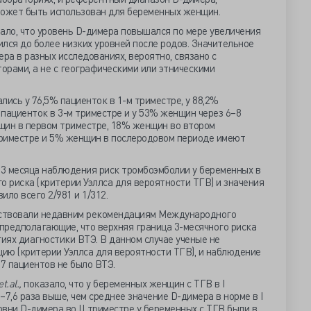
может быть использован для беременных женщин.
ало, что уровень D-димера повышался по мере увеличения
ился до более низких уровней после родов. Значительное
а в разных исследованиях, вероятно, связано с
орами, а не с географическими или этническими
лись у 76,5% пациенток в 1-м триместре, у 88,2%
% пациенток в 3-м триместре и у 53% женщин через 6–8
щин в первом триместре, 18% женщин во втором
риместре и 5% женщин в послеродовом периоде имеют
 3 месяца наблюдения риск тромбоэмболии у беременных в
о риска (критерии Уэллса для вероятности ТГВ) и значения
ило всего 2/981 и 1/312.
ствовали недавним рекомендациям Международного
 предполагающие, что верхняя граница 3-месячного риска
иях диагностики ВТЭ. В данном случае ученые не
ию (критерии Уэллса для вероятности ТГВ), и наблюдение
 17 пациентов не было ВТЭ.
et.
al.,
показало, что у беременных женщин с ТГВ в I
7,6 раза выше, чем среднее значение D-димера в норме в I
вни D-димера во II триместре у беременных с ТГВ были в