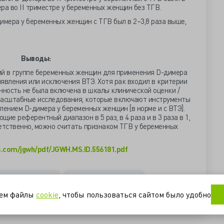
ера во II триместре у беременных женщин без ТГВ.
димера у беременных женщин с ТГВ был в 2–3,8 раза выше,
Выводы:
ий в группе беременных женщин для применения D-димера
явления или исключения ВТЭ. Хотя рак входил в критерии
нность не была включена в шкалы клинической оценки /
масштабные исследования, которые включают инструменты
лением D-димера у беременных женщин [в норме и с ВТЭ].
ие референтный диапазон в 5 раз, в 4 раза и в 3 раза в 1,
етственно, можно считать признаком ТГВ у беременных
rs.com/jgwh/pdf/JGWH.MS.ID.556181.pdf
ая тромбоэмболия
референтный диапазон
уем файлы
cookie
, чтобы пользоваться сайтом было удобно