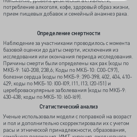
потребление алкоголя, кофе, здоровый образ жизни,
прием пищевых добавок и семейный анамнез рака.
Определение смертности
Наблюдение за участниками проводилось с момента
базовой оценки до даты смерти, исключения из
исследования или окончания периода исследования.
Причины смерти были определены как рак (коды по
МКБ-9: 140-208, 238,6; Коды по МКБ-10: C00-C97),
болезни сердца (коды по МКБ-9: 390-398, 402, 404, 410-
429; коды по МКБ-10: I00-I09, I11, I13, I20-I51) и
цереброваскулярные заболевания (коды по МКБ-9:
430-438; коды по МКБ-10: I60-I69).
Статистический анализ
Ученые использовали модели с поправкой на возраст
и пол и дополнительно скорректировали их с учетом
расы и этнической принадлежности, образования,
семейного положения, ИМТ, курения, ежедневного