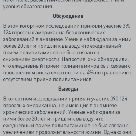
уровня образования.
Обсуждение
В
этом
когортном
исследовании
приняли участие
390
124
взрослых
американца без хронических
заболеваний в анамнезе. Ученые наблюдали за ними
более
20
лет и пришли к выводу, что
ежедневный
прием
поливитаминов
не
был
связан
со
снижением
смертности
.
Напротив
,
они
обнаружили
,
что
ежедневный прием поливитаминов
был
связан
с
повышением
риска
смертности
на
4
% по сравнению с
отсутствием приема поливитаминов
.
Выводы
В когортном исследовании приняли участие 390 124
взрослых американца, не имеющие в анамнезе
хронических заболеваний. Ученые наблюдали за
ними более 20 лет и пришли к выводу, что
ежедневный прием поливитаминов не был связан с
увеличением продолжительности жизни. Однако они