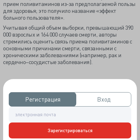
прием поливитаминов из-за предполагаемой пользы
для здоровья; это получило название «эффект
больного пользователя».
Учитывая общий объем выборки, превышающий 390
000 взрослых и 164 000 случаев смерти, авторы
стремились оценить связь приема поливитаминов с
основными причинами смерти, связанными с
хроническими заболеваниями (например, рак и
сердечно–сосудистые заболевания).
Изучаемая популяция
566 398 взрослых людей согласились заполнить
анкеты. Из исследования были исключены 50 727
Регистрация
Регистрация
Вход
Вход
участников с онкологическими заболеваниями; 105
871 участник с сахарным диабетом, терминальной
стадией хронической почечной недостаточности,
перенесенным инфарктом миокарда или инсультом
Зарегистрироваться
(105 871 участник).