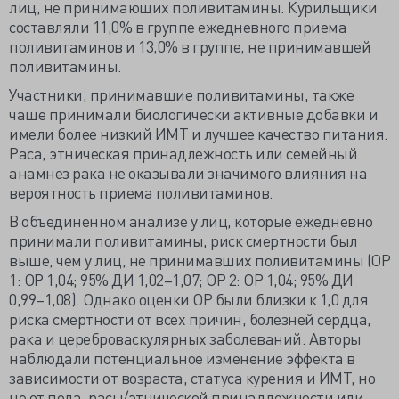
лиц, не принимающих поливитамины. Курильщики
составляли 11,0% в группе ежедневного приема
поливитаминов и 13,0% в группе, не принимавшей
поливитамины.
Участники, принимавшие поливитамины, также
чаще принимали биологически активные добавки и
имели более низкий ИМТ и лучшее качество питания.
Раса, этническая принадлежность или семейный
анамнез рака не оказывали значимого влияния на
вероятность приема поливитаминов.
В объединенном анализе у лиц, которые ежедневно
принимали поливитамины, риск смертности был
выше, чем у лиц, не принимавших поливитамины (ОР
1: ОР 1,04; 95% ДИ 1,02–1,07; ОР 2: ОР 1,04; 95% ДИ
0,99–1,08). Однако оценки ОР были близки к 1,0 для
риска смертности от всех причин, болезней сердца,
рака и цереброваскулярных заболеваний. Авторы
наблюдали потенциальное изменение эффекта в
зависимости от возраста, статуса курения и ИМТ, но
не от пола, расы/этнической принадлежности или