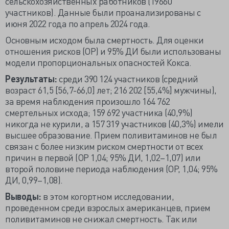
сельскохозяйственных работников (19660
участников). Данные были проанализированы с
июня 2022 года по апрель 2024 года.
Основным исходом была смертность. Для оценки
отношения рисков (ОР) и 95% ДИ были использованы
модели пропорциональных опасностей Кокса.
Результаты:
среди 390 124 участников (средний
возраст 61,5 [56,7-66,0] лет; 216 202 [55,4%] мужчины),
за время наблюдения произошло 164 762
смертельных исхода; 159 692 участника (40,9%)
никогда не курили, а 157 319 участников (40,3%) имели
высшее образование. Прием поливитаминов не был
связан с более низким риском смертности от всех
причин в первой (ОР 1,04; 95% ДИ, 1,02–1,07) или
второй половине периода наблюдения (ОР, 1,04; 95%
ДИ, 0,99–1,08).
Выводы:
в этом когортном исследовании,
проведенном среди взрослых американцев, прием
поливитаминов не снижал смертность. Так или