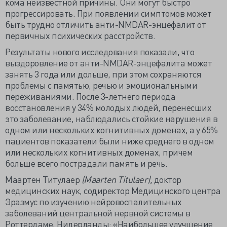
кома неизвестной причины. Они могут быстро
прогрессировать. При появлении симптомов может
быть трудно отличить анти-NMDAR-энцефалит от
первичных психических расстройств.
Результаты нового исследования показали, что
выздоровление от анти-NMDAR-энцефалита может
занять 3 года или дольше, при этом сохраняются
проблемы с памятью, речью и эмоциональными
переживаниями. После 3-летнего периода
восстановления у 34% молодых людей, перенесших
это заболевание, наблюдались стойкие нарушения в
одном или нескольких когнитивных доменах, а у 65%
пациентов показатели были ниже среднего в одном
или нескольких когнитивных доменах, причем
больше всего пострадали память и речь.
Маартен Титулаер
(Maarten Titulaer),
доктор
медицинских наук, содиректор Медицинского центра
Эразмус по изучению нейровоспалительных
заболеваний центральной нервной системы в
Роттердаме, Нидерланды: «Наибольшее улучшение