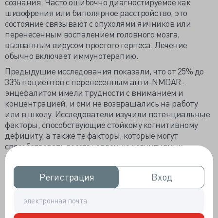
сознания. Часто ошибочно диагностируемое как
шизофрения или биполярное расстройство, это
состояние связывают с опухолями яичников или
перенесенным воспалением головного мозга,
вызванным вирусом простого герпеса. Лечение
обычно включает иммунотерапию.
Предыдущие исследования показали, что от 25% до
33% пациентов с перенесенным анти-NMDAR-
энцефалитом имели трудности с вниманием и
концентрацией, и они не возвращались на работу
или в школу. Исследователи изучили потенциальные
факторы, способствующие стойкому когнитивному
дефициту, а также те факторы, которые могут
способствовать восстановлению когнитивных
функций.
В исследовании приняли участие 92 человека
Регистрация
Регистрация
Вход
Вход
(средний возраст 29 лет; 77% женского пола) из более
крупной национальной группы по борьбе с
энцефалитом NMDAR, образцы спинномозговой
жидкости и крови которых были изучены в