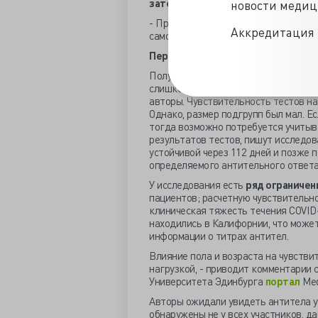
затем с небольшим отрывом следов
новости меди
- При парном сравнении возрастных 
Аккредитация 
самой молодой и самой пожилой групп
Перспективы и ограничения
Полученные данные позволяют предп
слишком рано после инфекции, може
авторы. Чувствительность тестов на
Однако, размер подгрупп был мал. Е
тогда возможно потребуется учитыва
результатов тестов, пишут исследов
устойчивой через 112 дней и позже 
определяемого антительного ответа
У исследования есть
ряд ограничен
пациентов; расчетную чувствительн
клиническая тяжесть течения COVID-
находились в Калифорнии, что может
информации о титрах антител.
Влияние пола и возраста на чувствит
нагрузкой, - приводит комментарии 
Университета Эдинбурга
портал
Med
Авторы ожидали увидеть антитела у 
обнаружены не у всех участников, д