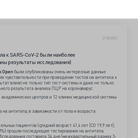
2/18/2021
ела к SARS-CoV-2 были наиболее
аны результаты исследования)
k
Open
были опубликованы очень интересные данные
ях чувствительности при проведении тестов на антитела к
льтат влиял не только тип тест-системы и даже не только
ного результата анализа ПЦР на коронавирус.
 академических центров и 12 клиник медицинской системы
 на антитела, в зависимости от пола и возраста
ьных пациентов (средний возраст 41,4 лет (СО 19,9 лет);
,8%) прошли последующее тестирование на антитела.
бследования составила 34 дня (межквартильный размах 3-