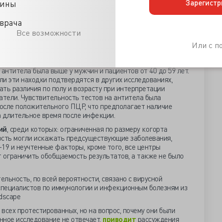
ала группа 40-49 лет
– 0,83 (95% ДИ 0,72-0,91, P<0,001).
Зарегистр
цины
групп отличия обнаружились почти везде, кроме сравнения
врача
, а также пациентов 40-49 лет и 50-59 лет.
Все возможности
Или с 
оложить, что серологическое тестирование, выполненное
т привести к неверной оценке иммунного ответа, сообщают
 антитела была выше у мужчин и пациентов от 40 до 59 лет.
сли эти находки подтвердятся в других исследованиях,
ть различия по полу и возрасту при интерпретации
атели. Чувствительность тестов на антитела была
после положительного ПЦР, что предполагает наличие
 длительное время после инфекции.
ий
, среди которых: ограниченная по размеру когорта
ость могли искажать предсуществующие заболевания,
19 и неучтенные факторы, кроме того, все центры
 ограничить обобщаемость результатов, а также не было
ельность, по всей вероятности, связано с вирусной
специалистов по иммунологии и инфекционным болезням из
scape
всех протестированных, но на вопрос, почему они были
анное исследование не отвечает,
приводит
рассуждения