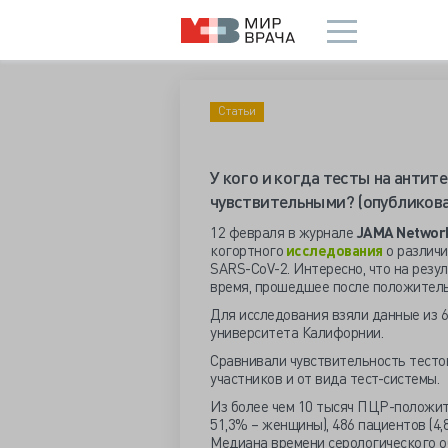
Статьи
У кого и когда тесты на антит
чувствительными? (опубликов
12 февраля в журнале
JAMA
Networ
когортного
исследования
о различи
SARS-CoV-2. Интересно, что на резу
время, прошедшее после положитель
Для исследования взяли данные из 6
университета Калифорнии.
Сравнивали чувствительность тестов
участников и от вида тест-системы.
Из более чем 10 тысяч ПЦР-положител
51,3% – женщины), 486 пациентов (4
Медиана времени серологического о