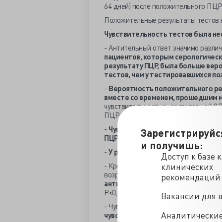
64 дней) после положительного ПЦР
Положительные результаты тестов н
Чувствительность тестов была н
- Антительный ответ значимо различ
пациентов, которым серологичес
результату ПЦР, была больше вер
тестов, чем у тестировавшихся п
-
Вероятность положительного рез
вместе со временем, прошедшим 
чувствительностью, достигавшей 0,7
ПЦР, сообщают исследователи.
-
Чувствительность была максимал
Зарегистрируйс
ПЦР на
SARS
-
CoV
-2 у мужчин и 13
и получишь:
-
У разных тест-систем чувствите
Доступ к базе 
- Кроме того, были выявлены различ
клинических
возрасту. Так,
у мужчин отмечалась
рекомендаций
антитела, чем у женщин
: 0,79 (95%
Р<0,001.
Вакансии для 
- Чувствительность также значимо 
Аналитически
чувствительностью была обнаружен