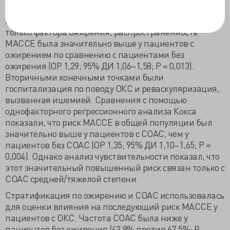
MACCE наблюдался у 388 (20,2%) пациентов в течение
медианы наблюдения 2,9 года. Оценивая влияние
только фактора ожирения, распространенность
MACCE была значительно выше у пациентов с
ожирением по сравнению с пациентами без
ожирения (ОР 1,29; 95% ДИ 1,06–1,58; Р = 0,013).
Вторичными конечными точками были
госпитализация по поводу ОКС и реваскуляризация,
вызванная ишемией. Сравнения с помощью
однофакторного регрессионного анализа Кокса
показали, что риск MACCE в общей популяции был
значительно выше у пациентов с СОАС, чем у
пациентов без СОАС (ОР 1,35; 95% ДИ 1,10–1,65; Р =
0,004). Однако анализ чувствительности показал, что
этот значительный повышенный риск связан только с
СОАС средней/тяжелой степени.
Стратификация по ожирению и СОАС использовалась
для оценки влияния на последующий риск MACCE у
пациентов с ОКС. Частота СОАС была ниже у
пациентов без ожирения (43,9% против 67,5%; Р