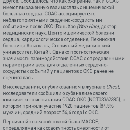
другое. Сообщалось, что как ожирение, так и СОАС
имеют выраженную взаимосвязь с ишемической
болезнью сердца. СОАС ассоциируется с
неблагоприятными сердечно-сосудистыми
событиями после ОКС (Вэнь Хао
(Wen Hao),
доктор
медицинских наук, Центр ишемической болезни
сердца, кардиологическое отделение, Пекинская
больница Аньчжэнь, Столичный медицинский
университет, Китай). Однако прогностическая
значимость взаимодействия СОАС с определенными
параметрами веса для отдаленных сердечно-
сосудистых событий у пациентов с ОКС ранее не
оценивалась.
В исследовании, опубликованном в журнале
Chest,
исследователи сообщили о субанализе своего
клинического испытания СОАС-ОКС (NCT03362385), в
котором приняли участие 1920 пациентов (84,5%
мужчин; средний возраст 56,4 года) с ОКС.
Первичной конечной точкой была MACCE,
определяемая как совокупность смертности от