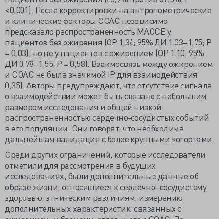
<0,001). После корректировки на антропометрические
и клинические факторы СОАС независимо
предсказало распространенность MACCE у
пациентов без ожирения (ОР 1,34; 95% ДИ 1,03–1,75; Р
= 0,03), но не у пациентов с ожирением (ОР 1,10; 95%
ДИ 0,78–1,55; Р = 0,58). Взаимосвязь между ожирением
и СОАС не была значимой (Р для взаимодействия
0,35). Авторы предупреждают, что отсутствие сигнала
о взаимодействии может быть связано с небольшим
размером исследования и общей низкой
распространенностью сердечно-сосудистых событий
в его популяции. Они говорят, что необходима
дальнейшая валидация с более крупными когортами.
Среди других ограничений, которые исследователи
отметили для рассмотрения в будущих
исследованиях, были дополнительные данные об
образе жизни, относящиеся к сердечно–сосудистому
здоровью, этническим различиям, измерению
дополнительных характеристик, связанных с
ожирением, и бремени, связанного с СОАС. По