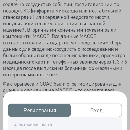
сердечно-сосудистых событий, госпитализации по
поводу ОКС (инфаркта миокарда или нестабильной
стенокардии) или сердечной недостаточности,
инсульта или реваскуляризации, вызванной
ишемией. Вторичными конечными точками были
компоненты MACCE. Все данные MACCE
соответствовали стандартным определениям сбора
данных для сердечно-сосудистых исследований и
были собраны в ходе посещения клиники, просмотра
медицинских карт и телефонных звонков через 1, 3 и 6
месяцев после выписки из больницы с 6-месячными
интервалами после нее.
Факторы веса и СОАС были стратифицированы для
оценки их влияния на MACCE. Что касается веса,
пациенты были сгруппированы либо как
страдающие ожирением, либо как не страдающие
ожирением, что определялось измерениями
Регистрация
Регистрация
Вход
Вход
окружности талии и шеи и значением ИМТ,
скорректированным для азиатов ≥28 для
определения статуса ожирения. Ожирение было