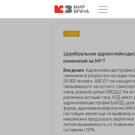
Статьи
Церебральная адренолейкодис
изменений на МРТ
Введение
. Адренолейкодистрофия (
семенники в результате мутации ген
20 000 человек.
ABCD1
ген находитс
связывающего кассетного транспорт
очень длинной цепью (ЖКДЦ). На се
различных мутаций гена. АЛД имеет
адренолейкодистрофия (цАЛД), цере
форма, аденомиелонейропатия (АМН)
настоящее время ещё не выявлена с
невозможно предсказать вероятное р
летняя выживаемость от появления 
составляет 59%.