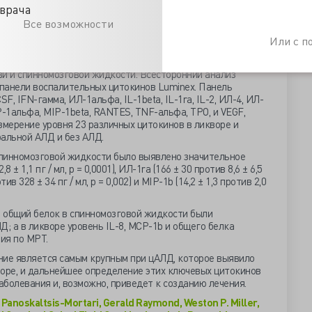
без признаков болезни в ликворе. Образцы ликвора были
врача
. Поскольку получение образцов ликвора от здоровых
Все возможности
ая» группа контроля отсутствует, и данные были взяты из
Или с 
ции гемопоэтических стволовых клеток собрано большое
ви и спинномозговой жидкости. Всесторонний анализ
панели воспалительных цитокинов Luminex. Панель
F, IFN-гамма, ИЛ-1альфа, IL-1beta, IL-1ra, IL-2, ИЛ-4, ИЛ-
MIP-1альфа, MIP-1beta, RANTES, TNF-альфа, TPO, и VEGF,
змерение уровня 23 различных цитокинов в ликворе и
ральной АЛД и без АЛД.
спинномозговой жидкости было выявлено значительное
 ± 1,1 пг / мл, р = 0,0001), ИЛ-1ra (166 ± 30 против 8,6 ± 6,5
отив 328 ± 34 пг / мл, р = 0,002) и MIP-1b (14,2 ± 1,3 против 2,0
 и общий белок в спинномозговой жидкости были
Д; а в ликворе уровень IL-8, MCP-1b и общего белка
ия по МРТ.
ние является самым крупным при цАЛД, которое выявило
воре, и дальнейшее определение этих ключевых цитокинов
болевания и, возможно, приведет к созданию лечения.
a Panoskaltsis-Mortari, Gerald Raymond, Weston P. Miller,