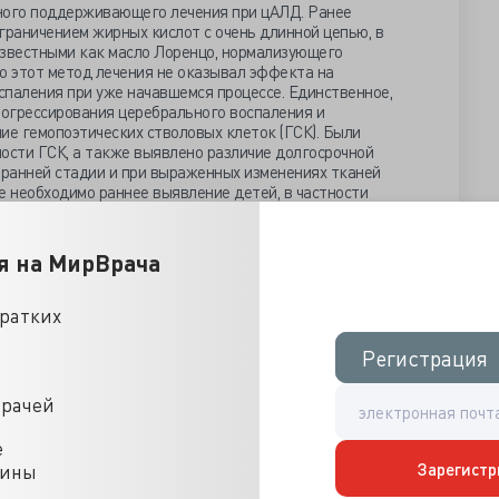
ного поддерживающего лечения при цАЛД. Ранее
граничением жирных кислот с очень длинной цепью, в
известными как масло Лоренцо, нормализующего
 этот метод лечения не оказывал эффекта на
спаления при уже начавшемся процессе. Единственное,
огрессирования церебрального воспаления и
ие гемопоэтических стволовых клеток (ГСК). Были
сти ГСК, а также выявлено различие долгосрочной
ранней стадии и при выраженных изменениях тканей
е необходимо раннее выявление детей, в частности
ься ЦАЛД.
ено инфильтративным воспалением нервной ткани, не был
я на МирВрача
циальных медиаторов воспаления, связанных с цАЛД. В
х образцах пораженной цАЛД ткани головного мозга,
итокинов: ФНО-альфа, ИЛ-1 бета, ИЛ-4, ИЛ-6 и гамма-
кратких
были ниже, чем в образцах, полученных от больных
и к уровню экспрессии в здоровом белом веществе.
Регистрация
Регистрация
ании участвовало 36 больных цАЛД среднего возраста
антации гемопоэтических стволовых клеток в Университете
врачей
квора. Всем больным было проведено МРТ-исследование.
иатрических больных острым лимфобластным лейкозом
е
 среднего возраст 6,8 лет, которым в анамнезе
Зарегистр
цины
терапия метотрексатом, 3 месяца поддерживающая