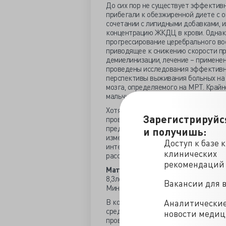
До сих пор не существует эффектив
прибегали к обезжиренной диете с о
сочетании с липидными добавками, 
концентрацию ЖКДЦ в крови. Однако
прогрессирование церебрального во
приводящее к снижению скорости пр
демиелинизации, лечение – применен
проведены исследования эффективно
перспективы выживания больных на 
мозга, определяемого на МРТ. Крайн
мальчиков, у которых может развит
Хотя считается, что цАЛД обусловл
Зарегистрируйс
проведен комплексный анализ потен
предшествующей работе в посмертны
и получишь:
измерялся уровень воспалительных ц
Доступ к базе 
интерферон. Уровни мРНК цитокинов 
клинических
рассеянным склерозом, и были близк
рекомендаций
Материалы и методы
. В исследов
8,3лет. За 2 - 6 месяцев до транспл
Вакансии для 
Миннесоты у всех взяты образцы ли
В контрольную группу вошли 22 пед
Аналитически
среднего возраста 7,4 лет, и 25детей
новости меди
проводилась интратекальная химио