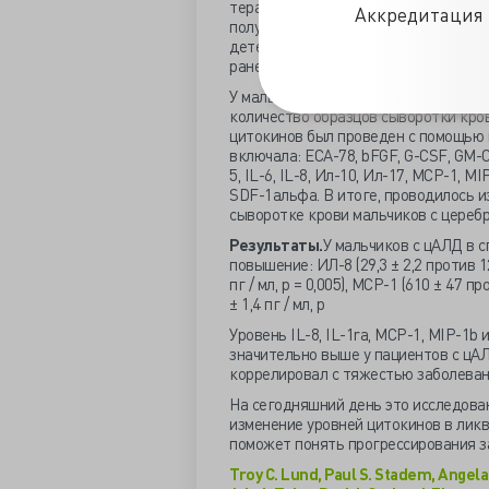
терапия, и на момент исследования 
Аккредитация 
получены до введения метотрексата
детей сопряжено с рисками, «здоров
ранее опубликованных работ.
У мальчиков с цАЛД до транспланта
количество образцов сыворотки кро
цитокинов был проведен с помощью 
включала: ЕСА-78, bFGF, G-CSF, GM-CS
5, IL-6, IL-8, Ил-10, Ил-17, MCP-1, 
SDF-1альфа. В итоге, проводилось и
сыворотке крови мальчиков с цереб
Результаты.
У мальчиков с цАЛД в 
повышение: ИЛ-8 (29,3 ± 2,2 против 12,8
пг / мл, р = 0,005), MCP-1 (610 ± 47 пр
± 1,4 пг / мл, р
Уровень IL-8, IL-1ra, MCP-1, MIP-1b
значительно выше у пациентов с цАЛ
коррелировал с тяжестью заболеван
На сегодняшний день это исследова
изменение уровней цитокинов в лик
поможет понять прогрессирования за
Troy C. Lund, Paul S. Stadem, Angel