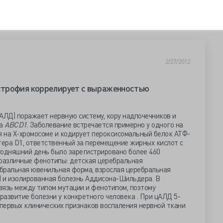
2/27/2012
трофия коррелирует с выраженностью
AЛД) поражает нервную систему, кору надпочечников и
а
ABCD1
. Заболевание встречается примерно у одного на
я на Х-хромосоме и кодирует пероксисомальный белок АТФ-
ера D1, ответственный за перемещение жирных кислот с
годняшний день было зарегистрировано более 460
 различные фенотипы: детская церебральная
бральная ювенильная форма, взрослая церебральная
 и изолированная болезнь Аддисона-Шильдера. В
вязь между типом мутации и фенотипом, поэтому
азвитие болезни у конкретного человека . При цАЛД 5-
первых клинических признаков воспаления нервной ткани