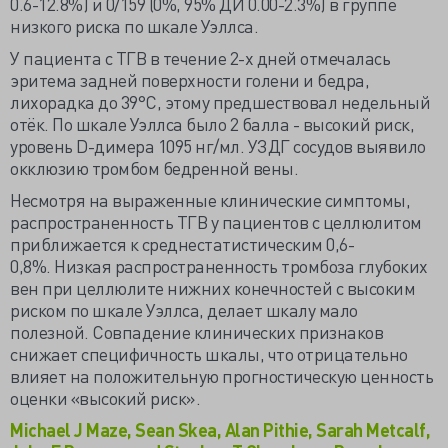
0.6-12.8%) и 0/159 (0%, 95% ДИ 0.00-2.3%) в группе
низкого риска по шкале Уэллса.
У пациента с ТГВ в течение 2-х дней отмечалась
эритема задней поверхности голени и бедра,
лихорадка до 39°С, этому предшествовал недельный
отёк. По шкале Уэллса было 2 балла - высокий риск,
уровень D-димера 1095 нг/мл. УЗДГ сосудов выявило
окклюзию тромбом бедренной вены.
Несмотря на выраженные клинические симптомы,
распространенность ТГВ у пациентов с целлюлитом
приближается к среднестатистическим 0,6-
0,8%. Низкая распространенность тромбоза глубоких
вен при целлюлите нижних конечностей с высоким
риском по шкале Уэллса, делает шкалу мало
полезной. Совпадение клинических признаков
снижает специфичность шкалы, что отрицательно
влияет на положительную прогностическую ценность
оценки «высокий риск».
Michael J Maze, Sean Skea, Alan Pithie, Sarah Metcalf,