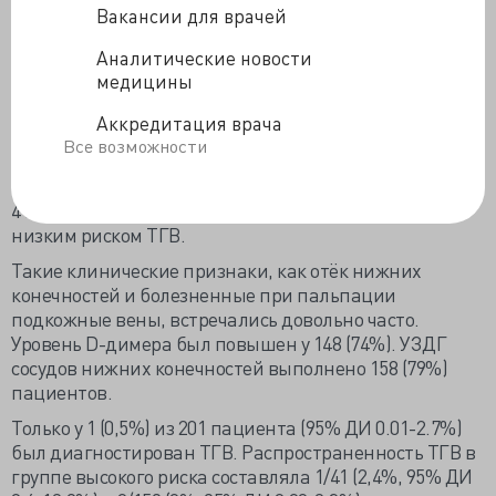
риске и положительном D-димере. Пациенты с
Вакансии для врачей
высоким риском по Уэллс и положительным D-
димером, но отрицательными результатами УЗДГ
Аналитические новости
сосудов нижних конечностей, наблюдались в течение
медицины
3 месяцев для полного исключения тромбоза глубоких
Аккредитация врача
вен.
Все возможности
Результаты и выводы
. Клиническая оценка риска
тромбоза глубоких вен по критериям Уэллса выявила
41 (21%) пациента с высоким риском и 151 (79%) с
низким риском ТГВ.
Такие клинические признаки, как отёк нижних
конечностей и болезненные при пальпации
подкожные вены, встречались довольно часто.
Уровень D-димера был повышен у 148 (74%). УЗДГ
сосудов нижних конечностей выполнено 158 (79%)
пациентов.
Только у 1 (0,5%) из 201 пациента (95% ДИ 0.01-2.7%)
был диагностирован ТГВ. Распространенность ТГВ в
группе высокого риска составляла 1/41 (2,4%, 95% ДИ