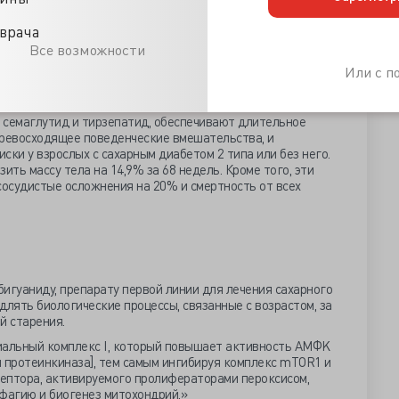
 первые доказательства этого на людях. В исследовании
ли участие 218 взрослых людей без ожирения (возраст 21–
врача
валось ограничение потребления калорий и их отсутствие.
клеточные изменения: ограничение потребления калорий
Все возможности
НК и снижало воспалительный ответ. Участники группы с
Или с 
за 24 месяца исследования «состарились» на 0,6 года
свое потребление калорий.
 семаглутид и тирзепатид, обеспечивают длительное
превосходящее поведенческие вмешательства, и
ски у взрослых с сахарным диабетом 2 типа или без него.
зить массу тела на 14,9% за 68 недель. Кроме того, эти
осудистые осложнения на 20% и смертность от всех
игуаниду, препарату первой линии для лечения сахарного
длять биологические процессы, связанные с возрастом, за
й старения.
альный комплекс I, который повышает активность AMФK
протеинкиназа], тем самым ингибируя комплекс mTOR1 и
ептора, активируемого пролифераторами пероксисом,
фагию и биогенез митохондрий.»