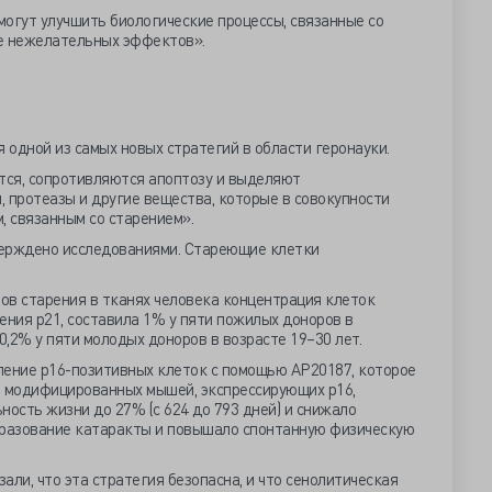
огут улучшить биологические процессы, связанные со
е нежелательных эффектов».
одной из самых новых стратегий в области геронауки.
ся, сопротивляются апоптозу и выделяют
 протеазы и другие вещества, которые в совокупности
 связанным со старением».
верждено исследованиями. Стареющие клетки
ов старения в тканях человека концентрация клеток
ения p21, составила 1% у пяти пожилых доноров в
0,2% у пяти молодых доноров в возрасте 19–30 лет.
ление p16-позитивных клеток с помощью AP20187, которое
и модифицированных мышей, экспрессирующих p16,
ость жизни до 27% (с 624 до 793 дней) и снижало
бразование катаракты и повышало спонтанную физическую
али, что эта стратегия безопасна, и что сенолитическая