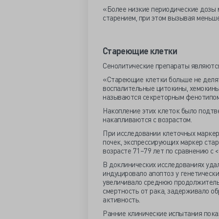
«Более низкие периодические дозы м
старением, при этом вызывая меньш
Стареющие клетки
Сенолитические препараты являются 
«Стареющие клетки больше не делят
воспалительные цитокины, хемокины,
называются секреторным фенотипом,
Накопление этих клеток было подт
накапливаются с возрастом.
При исследовании клеточных маркер
почек, экспрессирующих маркер стар
возрасте 71–79 лет по сравнению с <
В доклинических исследованиях уда
индуцировало апоптоз у генетическ
увеличивало среднюю продолжительн
смертность от рака, задерживало о
активность.
Ранние клинические испытания показ