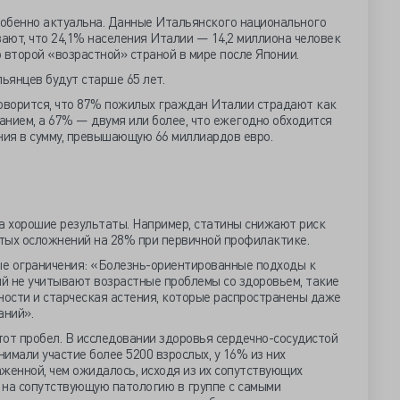
обенно актуальна. Данные Итальянского национального
вают, что 24,1% населения Италии — 14,2 миллиона человек
 второй «возрастной» страной в мире после Японии.
льянцев будут старше 65 лет.
говорится, что 87% пожилых граждан Италии страдают как
анием, а 67% — двумя или более, что ежегодно обходится
ия в сумму, превышающую 66 миллиардов евро.
 хорошие результаты. Например, статины снижают риск
тых осложнений на 28% при первичной профилактике.
е ограничения: «Болезнь-ориентированные подходы к
й не учитывают возрастные проблемы со здоровьем, такие
ности и старческая астения, которые распространены даже
аний».
от пробел. В исследовании здоровья сердечно-сосудистой
нимали участие более 5200 взрослых, у 16% из них
женной, чем ожидалось, исходя из их сопутствующих
 на сопутствующую патологию в группе с самыми