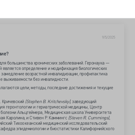
9/5/2025
ние?
для большинства хронических заболеваний. Геронаука —
ой является определение и модификация биологических
, замедление возрастной инвалидизации, профилактика
е выживаемости без инвалидности.
лагаются цели, методы, последние достижения и текущие
. Кричевский
(Stephen B. Kritchevsky),
заведующий
ция геронтологии и гериатрической медицины, Центр
 болезни Альцгеймера, Медицинская школа Университета
ная Каролина, и Стивен Р. Каммингс
(Steven R. Cummings),
ийский Тихоокеанский медицинский исследовательский
 кафедра эпидемиологии и биостатистики Калифорнийского