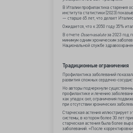
В Италии профилактика старения ос
института статистики (2023) показы
— старше 65 лет, что делает Италию
Ожидается, что к 2050 году 35% ита
В отчете
Osservasalute
за 2023 год 
минимум одним хроническим заболев
Национальной службе здравоохранен
Традиционные ограничения
Профилактика заболеваний показала
развития сложных сердечно-сосудис
Но авторы подчеркнули существенны
профилактике и лечению заболевани
как упадок сил, ограничения подвиж
при отсутствии хронических заболев
Старческая астения иллюстрирует эт
системы, в котором более 30 лет при
старческая астения была более выра
заболеваний. «После корректировки