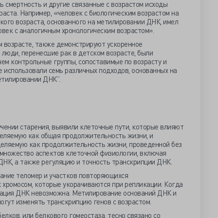
ь смертность и другие связанные с возрастом исходы
раста. Например, «человек с биологическим возрастом на
ского возраста, основанного на метилировании ДНК, имел
ловек с аналогичным хронологическим возрастом».
м возрасте, также демонстрируют ускоренное
 люди, перенесшие рак в детском возрасте, были
 чем контрольные группы, сопоставимые по возрасту и
е использовали семь различных подходов, основанных на
етилировании ДНК”.
чении старения, выявили клеточные пути, которые влияют
еляемую как общая продолжительность жизни, и
еляемую как продолжительность жизни, проведенной без
 множество аспектов клеточной физиологии, включая
ДНК, а также регуляцию и точность транскрипции ДНК.
ание теломер и участков повторяющихся
 хромосом, которые укорачиваются при репликации. Когда
кация ДНК невозможна. Метилирование оснований ДНК и
огут изменять транскрипцию генов с возрастом.
лков, или белкового гомеостаза, тесно связано со