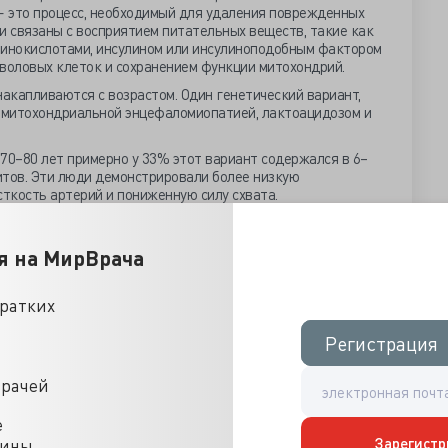
— это процесс, необходимый для удаления поврежденных
и связаны с восприятием питательных веществ, такие как
минокислотами, инсулином или инсулиноподобным фактором
тволовых клеток и сохранением функции митохондрий.
акапливаются с возрастом. Один генетический вариант,
й митохондриальной энцефаломиопатией, лактоацидозом и
е 70–80 лет примерно у 33% этот вариант содержался в 6–
тов. Эти люди демонстрировали более низкую
ткость артерий и пониженную силу схвата.
ространенностью этого варианта были повышены
и инсульта в течение 17 лет по сравнению с участниками с
я на МирВрача
кратких
лорий
Регистрация
Регистрация
вляется наиболее широко изученным методом геронауки.
тах: «У мышей одного штамма ограничение потребления
врачей
ыживаемость с 785 до 1096 дней у самок (на 40%) и с 807
е
Зарегистр
цины