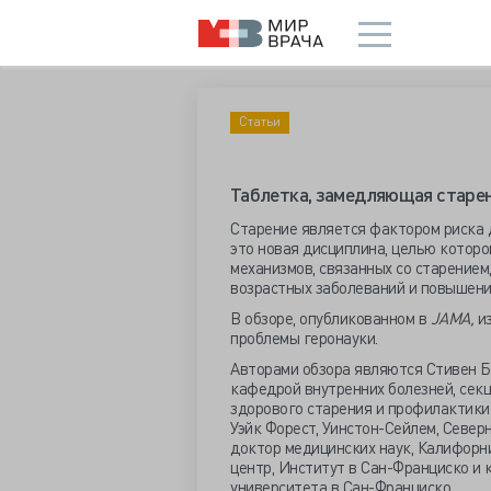
Статьи
Таблетка, замедляющая старе
Старение является фактором риска 
это новая дисциплина, целью котор
механизмов, связанных со старением
возрастных заболеваний и повышени
В обзоре, опубликованном в
JAMA,
из
проблемы геронауки.
Авторами обзора являются Стивен Б
кафедрой внутренних болезней, сек
здорового старения и профилактики
Уэйк Форест, Уинстон-Сейлем, Север
доктор медицинских наук, Калифорн
центр, Институт в Сан-Франциско и
университета в Сан-Франциско.