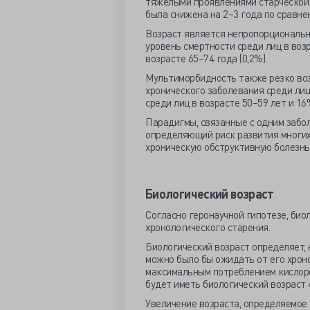
тяжелыми проявлениями старческой
была снижена на 2–3 года по сравне
Возраст является непропорциональн
уровень смертности среди лиц в возра
возрасте 65–74 года (0,2%).
Мультиморбидность также резко возр
хронического заболевания среди лиц
среди лиц в возрасте 50–59 лет и 16
Парадигмы, связанные с одним забо
определяющий риск развития многих
хроническую обструктивную болезнь 
Биологический возраст
Согласно геронаучной гипотезе, био
хронологического старения.
Биологический возраст определяет, 
можно было бы ожидать от его хроно
максимальным потреблением кислоро
будет иметь биологический возраст 
Увеличение возраста, определяемое