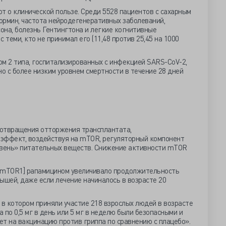
 о клинической пользе. Среди 5528 пациентов с сахарным
ормин, частота нейродегенеративных заболеваний,
она, болезнь Гентингтона и легкие когнитивные
 теми, кто не принимал его (11,48 против 25,45 на 1000
м 2 типа, госпитализированных с инфекцией SARS-CoV-2,
 с более низким уровнем смертности в течение 28 дней
дотвращения отторжения трансплантата,
эффект, воздействуя на mTOR, регуляторный компонент
овень» питательных веществ. Снижение активности mTOR
mTOR1] рапамицином увеличивало продолжительность
ышей, даже если лечение начиналось в возрасте 20
 в котором приняли участие 218 взрослых людей в возрасте
а по 0,5 мг в день или 5 мг в неделю были безопасными и
т на вакцинацию против гриппа по сравнению с плацебо».