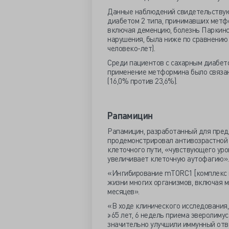
Данные наблюдений свидетельствуют
диабетом 2 типа, принимавших метф
включая деменцию, болезнь Паркинс
нарушения, была ниже по сравнению с
человеко-лет).
Среди пациентов с сахарным диабето
применение метформина было связано
(16,0% против 23,6%).
Рапамицин
Рапамицин, разработанный для пре
продемонстрировал антивозрастной 
клеточного пути, «чувствующего ур
увеличивает клеточную аутофагию».
«Ингибирование mTORC1 [комплекс 
жизни многих организмов, включая м
месяцев».
«В ходе клинического исследования,
≥65 лет, 6 недель приема эверолимус
значительно улучшили иммунный отве