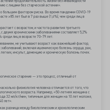
 астении продолжительность жизни без инвалидности
нию с лицами без старческой астении».
о большим фактором риска. Во время пандемии COVID-19
сте ≥85 лет был в 7 раз выше (1,6%), чем среди лиц в
астает с возрастом, и частота развития третьего
 с двумя хроническими заболеваниями составляет 5,2%
% среди лиц в возрасте 70–79 лет.
леванием, не учитывают возраст как важнейший фактор,
 заболеваний, включая ишемическую болезнь сердца, рак,
легких, инсульт, деменцию и хроническую болезнь почек.
логическое старение — это процесс, отличный от
насколько физиология человека отличается от того, что
логического возраста. Например, «50-летняя женщина с
да 32 мл/кг/мин, типичным для женщин на 10 лет моложе,
40 лет».
 как разница между биологическим и хронологическим