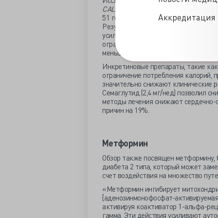
Исследование
CALERIE
предоставило
CALERIE
в течение двух лет принима
Аккредитация 
51 год). В ходе исследования сравни
Результаты показали значительные 
усиливало аутофагию и репарацию Д
ограниченным потреблением калорий 
меньше, чем те, кто не ограничивал 
Инкретиновые препараты, такие как
ограничение потребления калорий, 
значительно снижают клинические ри
Семаглутид (2,4 мг/нед) позволил сни
методы лечения снижают сердечно-с
причин на 19%.
Метформин
Обзор также посвящен метформину, б
диабета 2 типа, который может заме
счет воздействия на множество путе
«Метформин ингибирует митохондри
[аденозинмонофосфат-активируемая 
активируя коактиватор 1-альфа-рец
гамма. Эти действия усиливают ауто