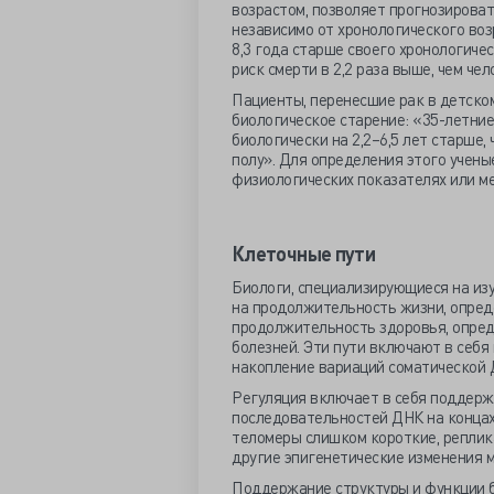
возрастом, позволяет прогнозироват
независимо от хронологического воз
8,3 года старше своего хронологиче
риск смерти в 2,2 раза выше, чем че
Пациенты, перенесшие рак в детско
биологическое старение: «35-летние
биологически на 2,2–6,5 лет старше,
полу». Для определения этого учены
физиологических показателях или м
Клеточные пути
Биологи, специализирующиеся на изу
на продолжительность жизни, опред
продолжительность здоровья, опред
болезней. Эти пути включают в себя
накопление вариаций соматической 
Регуляция включает в себя поддерж
последовательностей ДНК на концах
теломеры слишком короткие, репли
другие эпигенетические изменения м
Поддержание структуры и функции бе