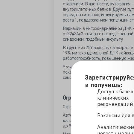
старением. В частности, аутофагия 
внутриклеточных белков. Другие пут
передача сигналов, индуцируемых а
роста 1, поддержанием популяции с
Вариации в митохондриальной ДНК н
m.3243A>G, связан с наследственно
синдромом, подобным инсульту.
В группе из 789 взрослых в возраст
19% митохондриальной ДНК лейкоци
работоспособность, повышенную жес
У участников с более высокой расп
показатели смертности от деменции 
Зарегистрируйс
самой низкой распространенностью.
и получишь:
Доступ к базе 
Ограничение потребления ка
клинических
рекомендаций
Ограничение потребления калорий я
Авторы сообщили о важных результа
Вакансии для 
калорий на 20% увеличило среднюю в
до 999 дней (на 24%) у самцов».
Аналитически
новости меди