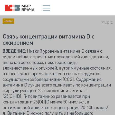
Статьи
9/4/2012
Связь концентрации витамина D с
ожирением
ВВЕДЕНИЕ:
Низкий уровень витамина D связан с
рядом неблагоприятных последствий для здоровья,
включая остеопороз, некоторые виды
злокачественных опухолей, аутоиммунные состояния,
а в последнее время выявлена связь с сердечно-
сосудистыми заболеваниями (ССЗ). Содержание
витамина D лучше всего оценивать по концентрации
циркулирующего 25-гидроксивитамина D
[25(OH)D]. Гиповитаминоз развивается при
концентрации 25(OH)D менее 50 нмоль/л, а
оптимальной является концентрация 70-100 нмоль/
л. Витамин D можно получить из небольшого