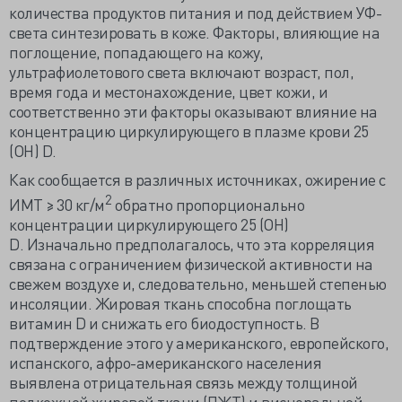
количества продуктов питания и под действием УФ-
света синтезировать в коже. Факторы, влияющие на
поглощение, попадающего на кожу,
ультрафиолетового света включают возраст, пол,
время года и местонахождение, цвет кожи, и
соответственно эти факторы оказывают влияние на
концентрацию циркулирующего в плазме крови 25
(OH) D.
Как сообщается в различных источниках, ожирение с
2
ИМТ ≥ 30 кг/м
обратно пропорционально
концентрации циркулирующего 25 (OH)
D. Изначально предполагалось, что эта корреляция
связана с ограничением физической активности на
свежем воздухе и, следовательно, меньшей степенью
инсоляции. Жировая ткань способна поглощать
витамин D и снижать его биодоступность. В
подтверждение этого у американского, европейского,
испанского, афро-американского населения
выявлена отрицательная связь между толщиной
подкожной жировой ткани (ПЖТ) и висцеральной