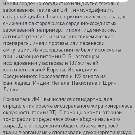
имели сердечно-сосудистые или другие тяжелые
заболевания, такие как ВИЧ, иммунодефицит,
сахарный диабет 1 типа, принимали лекарства для
снижения факторов риска сердечно-сосудистых
заболеваний, например, гиполипидемические,
антигипертензивные или гипогликемические
препараты, имели протезы или перенесли
ампутации. Из исследования не были исключены
принимающие витамин D. В настоящем
исследовании участвовали 187 жителей
континентальной Европы, Ирландии и
Соединенного Королевства и 192 азиата из
Бангладеш, Индии, Непала, Пакистана и Шри-
Ланки.
Показатель ИМТ вычислялся стандартно, для
определения объема висцерального жира измерялась
окружность талии (ОТ). С помощью компьютерной
томографии определялся объем абдоминального
жира. Для определения общего объема жировой
ткани в организме использовали двухэнергетическую