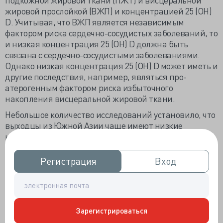
жировой прослойкой (ВЖП) и концентрацией 25 (OH)
D. Учитывая, что ВЖП является независимым
фактором риска сердечно-сосудистых заболеваний, то
и низкая концентрация 25 (OH) D должна быть
связана с сердечно-сосудистыми заболеваниями.
Однако низкая концентрация 25 (OH) D может иметь и
другие последствия, например, являться про-
атерогенным фактором риска избыточного
накопления висцеральной жировой ткани.
Небольшое количество исследований установило, что
выходцы из Южной Азии чаще имеют низкие
концентрации 25 (OH) D, чем лица европейского
происхождения, предположительно потому, что у них
темнее цвет кожи. Эти исследования, однако, были
Регистрация
Регистрация
Вход
Вход
небольшими и не изучали иные возможные факторы,
такие как избыточное отложение ВЖП, которые могут
способствовать изменению уровня циркулирующего в
плазме 25 (OH) D.
Зарегистрироваться
В исследовании The Multicultural-Community Health