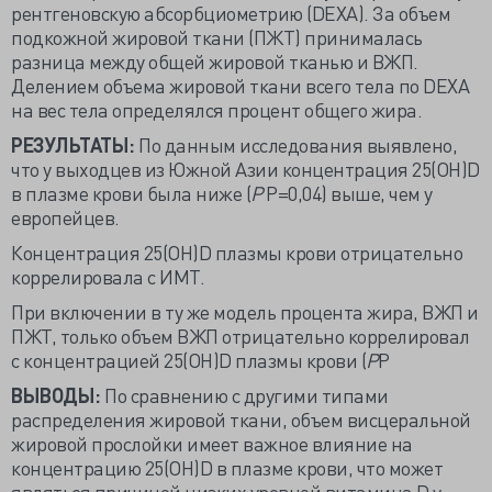
рентгеновскую абсорбциометрию (DEXA). За объем
подкожной жировой ткани (ПЖТ) принималась
разница между общей жировой тканью и ВЖП.
Делением объема жировой ткани всего тела по DEXA
на вес тела определялся процент общего жира.
РЕЗУЛЬТАТЫ:
По данным исследования выявлено,
что у выходцев из Южной Азии концентрация 25(OH)D
в плазме крови была ниже (
P
P=0,04) выше, чем у
европейцев.
Концентрация 25(OH)D плазмы крови отрицательно
коррелировала с ИМТ.
При включении в ту же модель процента жира, ВЖП и
ПЖТ, только объем ВЖП отрицательно коррелировал
с концентрацией 25(OH)D плазмы крови (
P
P
ВЫВОДЫ:
По сравнению с другими типами
распределения жировой ткани, объем висцеральной
жировой прослойки имеет важное влияние на
концентрацию 25(OH)D в плазме крови, что может
являться причиной низких уровней витамина D у