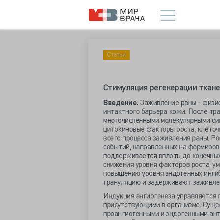
Статьи
Стимуляция регенерации ткане
Введение.
Заживление раны - физио
интактного барьера кожи. После тр
многочисленными молекулярными сиг
цитокиновые факторы роста, клеточ
всего процесса заживления раны. Ро
событий, направленных на формирова
поддерживается вплоть до конечных
снижения уровня факторов роста, ум
повышению уровня эндогенных инги
грануляцию и задерживают заживле
Индукция ангиогенеза управляется 
присутствующими в организме. Суще
проангиогенными и эндогенными ант