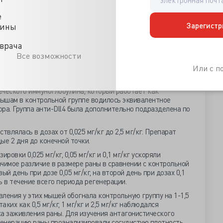
ольных сахарным диабетом.
ании использовались самцы мыши 10-15 недельного
е
ла создана проникающая рана. Измерение площади
Зарегистр
цины
 в 0 день, что служило отправной точкой, замеры
ались в процентах к 0 дню. Конечная точка была
врача
и раневой поверхности не менее 10 % от первоначального
Все возможности
Или с 
ппы. Мышам из первой группы – «группа анти-Dll4»,
дился sDll4-Fc - растворимый внеклеточный домен Dll4,
еческого иммуноглобулина, который работает как
Мышам в контрольной группе водилось эквивалентное
ра. Группа анти-Dll4 была дополнительно подразделена по
твлялась в дозах от 0,025 мг/кг до 2,5 мг/кг. Препарат
ые 2 дня до конечной точки.
ровки 0,025 мг/кг, 0,05 мг/кг и 0,1 мг/кг ускоряли
чимое различие в размере раны в сравнении с контрольной
ый день при дозе 0,05 мг/кг, на второй день при дозах 0,1
сь в течение всего периода регенерации.
ления у этих мышей обогнала контрольную группу на 1-1,5
аких как 0,5 мг/кг, 1 мг/кг и 2,5 мг/кг наблюдался
 заживления раны. Для изучения антагонистического
егенерацию раны проанализировали сосудистую плотность