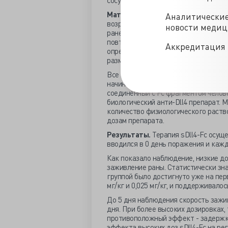
сосудов. Это было бы полезно для б
Материалы и методы
. В исследов
Аналитически
возраста. На спине каждой мыши бы
новости меди
раневой поверхности было проведено
повторялись каждые 24 часа и выраж
Аккредитация 
определена, как уменьшение площад
размера (диаметр
Все мыши были разделены на две гру
начиная с 0 дня каждые 48 часов вво
соединенный с Fc фрагментом челов
биологический анти-Dll4 препарат. 
количество физиологического раство
дозам препарата.
Результаты.
Терапия sDll4-Fc осущес
вводился в 0 день поражения и кажд
Как показало наблюдение, низкие дози
заживление раны. Статистически зна
группой было достигнуто уже на перв
мг/кг и 0,025 мг/кг, и поддерживало
До 5 дня наблюдения скорость зажив
дня. При более высоких дозировках, т
противоположный эффект - задержка
эффекта высоких доз sDll4-Fc на р