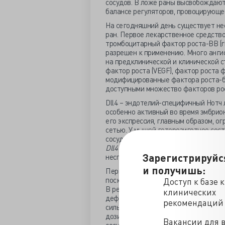
сосудов. В ложе раны высвобождают
балансе регуляторов, провоцирующее
На сегодняшний день существует не
ран. Первое лекарственное средство
тромбоцитарный фактор роста-BB (r
разрешен к применению. Много анги
на предклинической и клинической 
фактор роста (VEGF), фактор роста 
модифицированные фактора роста-бе
доступными множество факторов рос
Dll4 – эндотелий-специфичный Нотч 
особенно активный во время эмбрион
его экспрессия, главным образом, о
сетью. У мышей гетерозиготное сос
сосудов приводит к эмбриональной 
Dll
4
и
Vegf
, гетерозиготная мутация
Зарегистрируйс
неспособности организма сформиров
и получишь:
Первые испытания anti-Dll4 терапи
поскольку, несмотря на увеличение 
Доступ к базе 
В результате недостаточного созре
клинических
дефект циркуляции и увеличилась гип
рекомендаций
сильно зависит от уровня экспресси
дозировку anti-Dll4, можно достичь
Вакансии для 