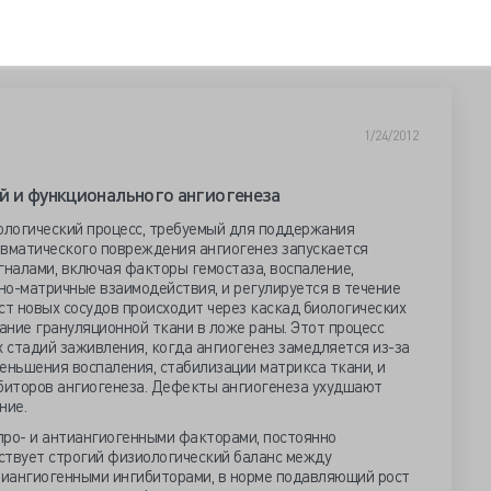
1/24/2012
й и функционального ангиогенеза
логический процесс, требуемый для поддержания
авматического повреждения ангиогенез запускается
налами, включая факторы гемостаза, воспаление,
но-матричные взаимодействия, и регулируется в течение
ст новых сосудов происходит через каскад биологических
ние грануляционной ткани в ложе раны. Этот процесс
 стадий заживления, когда ангиогенез замедляется из-за
еньшения воспаления, стабилизации матрикса ткани, и
биторов ангиогенеза. Дефекты ангиогенеза ухудшают
ние.
про- и антиангиогенными факторами, постоянно
ствует строгий физиологический баланс между
иангиогенными ингибиторами, в норме подавляющий рост