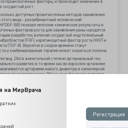
ся проангиогенные факторы, и происходит изменение в
 сосудистый рост.
сколько доступных проангиогенных методов заживления
 этого вида - рекомбинантный человеческий
hPDGF-BB) показал неплохие клинические результаты и
огенных факторов роста для заживления раны находятся
стадии разработки, включая сосудистый эндотелиальный
фибробластов (FGF), кератиноцитный фактор роста (KGF) и
та (TGF-β). Вероятно в скором времени станут
та и комбинированная терапия может оказаться полезна.
лиганд.
Dll
4
в значительной степени артериальный ген,
ального развития, в то время как во взрослом организме
граничивается артериями малого диаметра и капиллярной
тояние по мутированному
Dll
4
из-за дефектного развития
летальности. Вообще существует лишь два известных гена
 в которых проявляется летальным фенотипом из-за
я на МирВрача
ать функциональную сосудистую сеть.
и у мышей продемонстрировало парадоксальный эффект,
сосудистой плотности, уменьшило перфузию и рост опухоли.
кратких
вания новой сформированной сосудистой сети развился
оксия опухоли. Поскольку функция Dll4, как известно,
Регистрация
Регистрация
и, предположили, что модулируя терапевтическую
 увеличения адекватно функционирующих кровеносных
врачей