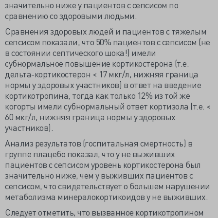
значительно ниже у пациентов с сепсисом по
сравнению со здоровыми людьми.
Сравнения здоровых людей и пациентов с тяжелым
сепсисом показали, что 50% пациентов с сепсисом (не
в состоянии септического шока!) имели
субнормальное повышение кортикостерона (т.е.
дельта-кортикостерон < 17 мкг/л, нижняя граница
нормы у здоровых участников) в ответ на введение
кортикотропина, тогда как только 12% из той же
когорты имели субнормальный ответ кортизола (т.е. <
60 мкг/л, нижняя граница нормы у здоровых
участников).
Анализ результатов (госпитальная смертность) в
группе плацебо показал, что у не выживших
пациентов с сепсисом уровень кортикостерона был
значительно ниже, чем у выживших пациентов с
сепсисом, что свидетельствует о большем нарушении
метаболизма минералокортикоидов у не выживших.
Следует отметить, что вызванное кортикотропином