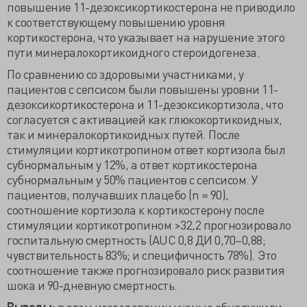
повышение 11-дезоксикортикостерона не приводило
к соответствующему повышению уровня
кортикостерона, что указывает на нарушение этого
пути минералокортикоидного стероидогенеза.
По сравнению со здоровыми участниками, у
пациентов с сепсисом были повышены уровни 11-
дезоксикортикостерона и 11-дезоксикортизола, что
согласуется с активацией как глюкокортикоидных,
так и минералокортикоидных путей. После
стимуляции кортикотропином ответ кортизола был
субнормальным у 12%, а ответ кортикостерона
субнормальным у 50% пациентов с сепсисом. У
пациентов, получавших плацебо (n = 90),
соотношение кортизола к кортикостерону после
стимуляции кортикотропином >32,2 прогнозировало
госпитальную смертность (AUC 0,8 ДИ 0,70–0,88;
чувствительность 83%; и специфичность 78%). Это
соотношение также прогнозировало риск развития
шока и 90-дневную смертность.
Выводы:
в этом исследовании ученые обнаружили,