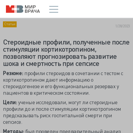
Статьи
1/28/2023
Стероидные профили, полученные после
стимуляции кортикотропином,
позволяют прогнозировать развитие
шока и смертность при сепсисе
Резюме:
профили стероидов в сочетании с тестом с
кортикотропином дают информацию о
стероидогенезе и его функциональных резервах у
пациентов в критическом состоянии.
Цели:
ученые исследовали, могут ли стероидные
профили до и после стимуляции кортикотропином
предсказывать риск госпитальной смерти при
сепсисе.
Методы:
был проведен предварительный анализ