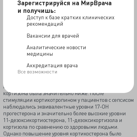
Зарегистрируйся на МирВрача
здоровых участников. Не наблюдалось различий по
признаку пола, за исключением того, что 17-ОН-
и получишь:
прогестерон у женщин был ниже на исходном уровне;
Доступ к базе кратких клинических
после введения кортикотропина его результаты не
рекомендаций
различались.
Вакансии для врачей
По сравнению со здоровыми людьми, у пациентов с
сепсисом наблюдались различные стероидные
Аналитические новости
профили. В исходном состоянии наблюдалось
медицины
значительное повышение уровней 11-
Аккредитация врача
дезоксикортикостерона, 11-дезоксикортизола и
Все возможности
кортизола, но не кортикостерона. По сравнению со
здоровыми участниками исходный уровень
кортикостерона не отличался, а концентрация
кортизона была значительно ниже. После
стимуляции кортикотропином у пациентов с сепсисом
наблюдались эквивалентные уровни 17-ОН
прогестерона и значительно более высокие уровни
11-дезоксикортиостерона, 11-дезоксикортизола и
кортизола по сравнению со здоровыми людьми.
Однако повышение уровня кортикостерона было