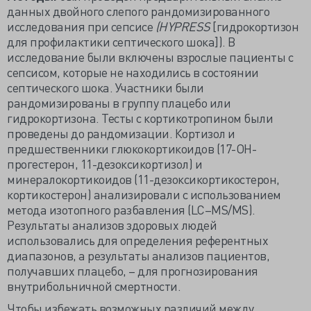
данных двойного слепого рандомизированного
исследования при сепсисе
(HYPRESS
[гидрокортизон
для профилактики септического шока]). В
исследование были включены взрослые пациенты с
сепсисом, которые не находились в состоянии
септического шока. Участники были
рандомизированы в группу плацебо или
гидрокортизона. Тесты с кортикотропином были
проведены до рандомизации. Кортизол и
предшественники глюкокортикоидов (17-ОН-
прогестерон, 11-дезоксикортизол) и
минералокортикоидов (11-дезоксикортикостерон,
кортикостерон) анализировали с использованием
метода изотопного разбавления (LC–MS/MS).
Результаты анализов здоровых людей
использовались для определения референтных
диапазонов, а результаты анализов пациентов,
получавших плацебо, – для прогнозирования
внутрибольничной смертности.
Чтобы избежать возможных различий между