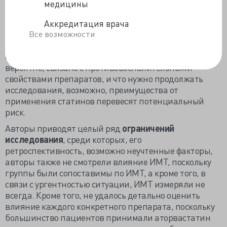
медицины
пандемией, пишут авторы.
Во вступлении к статье также написано, что в данной
Аккредитация врача
работе применение статинов было связано с
Все возможности
меньшим риском смерти и меньшим воспалительным
ответом у госпитализированных пациентов, что,
вероятно, связано с противовоспалительными
свойствами препаратов, и что нужно продолжать
исследования, возможно, преимущества от
применения статинов перевесят потенциальный
риск.
Авторы приводят целый ряд
ограничений
исследования
, среди которых, его
ретроспективность, возможно неучтенные факторы,
авторы также не смотрели влияние ИМТ, поскольку
группы были сопоставимы по ИМТ, а кроме того, в
связи с ургентностью ситуации, ИМТ измеряли не
всегда. Кроме того, не удалось детально оценить
влияние каждого конкретного препарата, поскольку
большинство пациентов принимали аторвастатин