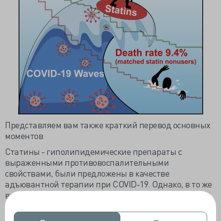
Представляем вам также краткий перевод основных
моментов
Статины - гиполипидемические препараты с
выраженными противовоспалительными
свойствами, были предложены в качестве
адъювантной терапии при COVID-19. Однако, в то же
время, статины могут увеличивать риск
проникновения SARS-CoV-2 за счет индуцирования
экспрессии АСЕ2. Авторы выполнили