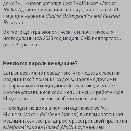
домой», - хирург-ортопед Джеймс Рикерт
(James
Ricker
t),
доктор медицинских наук, в колонке 2021
года для журнала
Clinical Orthopaedics and Related
Research.
В отчете Центра экономических и политических
исследований за 2023 год модель CMS подверглась
резкой критике.
Меняются ли роли в медицине?
Есть опасения по поводу того, что модель оказания
медицинской помощи на дому, наряду с другими
«прорывами» в медицинской практике, изменит
многие устоявшиеся роли медицинских работников.
Медсестры настроены особенно скептически.
«Нахождение дома в полном одиночестве?», -
Мишель Махон
(Michelle Mahon),
дипломированная
медицинская сестра, директор сестринской практики
в
National Nurses United
(
NNU),
крупнейшем