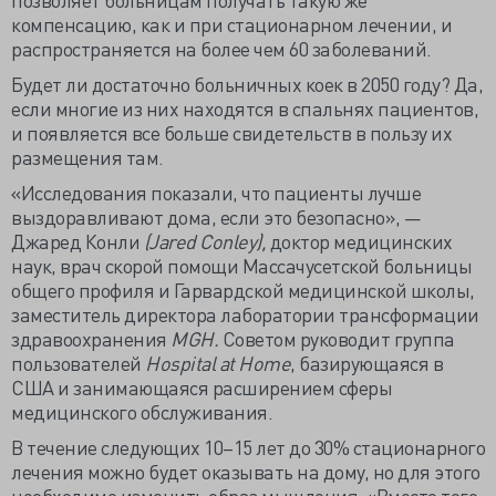
компенсацию, как и при стационарном лечении, и
распространяется на более чем 60 заболеваний.
Будет ли достаточно больничных коек в 2050 году? Да,
если многие из них находятся в спальнях пациентов,
и появляется все больше свидетельств в пользу их
размещения там.
«Исследования показали, что пациенты лучше
выздоравливают дома, если это безопасно», —
Джаред Конли
(Jared Conley),
доктор медицинских
наук, врач скорой помощи Массачусетской больницы
общего профиля и Гарвардской медицинской школы,
заместитель директора лаборатории трансформации
здравоохранения
MGH.
Советом руководит группа
пользователей
Hospital at Home
, базирующаяся в
США и занимающаяся расширением сферы
медицинского обслуживания.
В течение следующих 10–15 лет до 30% стационарного
лечения можно будет оказывать на дому, но для этого
необходимо изменить образ мышления. «Вместо того,