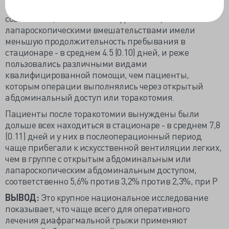
Госпитальная летальность при каждом виде доступа
составила 1,1% или менее. Однако пациенты с
лапароскопическими вмешательствами имели
меньшую продолжительность пребывания в
стационаре - в среднем 4.5 (0.10) дней, и реже
пользовались различными видами
квалифицированной помощи, чем пациенты,
которым операции выполнялись через открытый
абдоминальный доступ или торакотомия.
Пациенты после торакотомии вынуждены были
дольше всех находиться в стационаре - в среднем 7,8
(0.11) дней и у них в послеоперационный период
чаще прибегали к искусственной вентиляции легких,
чем в группе с открытым абдоминальным или
лапароскопическим абдоминальным доступом,
соответственно 5,6% против 3,2% против 2,3%, при P
ВЫВОД:
Это крупное национальное исследование
показывает, что чаще всего для оперативного
лечения диафрагмальной грыжи применяют