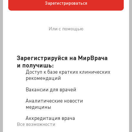
Зарегистрироваться
Цель исследования - определить сравнительную
эффективность различных хирургических доступов
для коррекции диафрагмальной грыжи (ДГ):
открытого абдоминального, лапароскопического
Или с помощью
абдоминального и торакотомия.
МЕТОДЫ:
Использовалась общенациональная база
данных стационарных пациентов,
госпитализированных с 1999 по 2008 год в
Зарегистрируйся на МирВрача
Пресвитерианскую больницу Нью-Йорка. Когорта
и получишь:
состояла из 38 764 пациентов среднего возраста 60,8
лет. Все были госпитализированы для оперативного
Доступ к базе кратких клинических
рекомендаций
лечения с первичным диагнозом диафрагмальная
грыжа. Были определены заболеваемость и
Вакансии для врачей
смертность пациентов, перенесших хирургическое
лечение ДГ.
Аналитические новости
медицины
РЕЗУЛЬТАТЫ:
Открытый доступ является наиболее
распространенным, он был использован у 91%
Аккредитация врача
пациентов, в том числе открытый абдоминальный у
Все возможности
28 824 (74,4%) и торакотомия у 6 573 (17,0%).