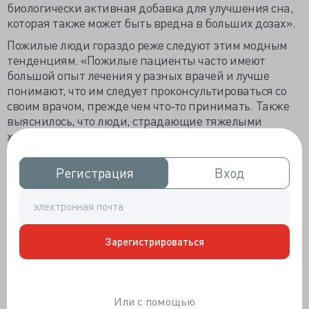
биологически активная добавка для улучшения сна,
которая также может быть вредна в больших дозах».
Пожилые люди гораздо реже следуют этим модным
тенденциям. «Пожилые пациенты часто имеют
большой опыт лечения у разных врачей и лучше
понимают, что им следует проконсультироваться со
своим врачом, прежде чем что-то принимать. Также
выяснилось, что люди, страдающие тяжелыми
хроническими заболеваниями легких, обычно не
прибегают к советам из Интернета, предварительно
не проконсультировавшись с врачом.
Регистрация
Регистрация
Вход
Вход
По словам Гунджана Нарвани
(Gunjan Narwani),
доктора медицинских наук, невролога из
Хьюстонской больницы Клир-Лейк, Нассау-Бей, Техас,
у пациентов, следовавших новомодным тенденция, а
Зарегистрироваться
именно заклеиванию рта, может возникнуть
ограничение воздушного потока. Например, у людей с
заложенностью носа или синдромом апноэ во сне
(СОАС) заклеивание рта может серьёзно повлиять на
Или с помощью