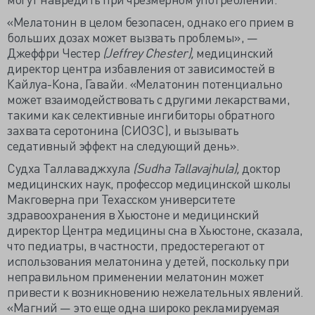
«Мелатонин в целом безопасен, однако его прием в
больших дозах может вызвать проблемы», —
Джеффри Честер
(Jeffrey Chester),
медицинский
директор центра избавления от зависимостей в
Кайлуа-Кона, Гавайи. «Мелатонин потенциально
может взаимодействовать с другими лекарствами,
такими как селективные ингибиторы обратного
захвата серотонина (СИОЗС), и вызывать
седативный эффект на следующий день».
Судха Таллаваджхула
(Sudha Tallavajhula),
доктор
медицинских наук, профессор медицинской школы
Макговерна при Техасском университете
здравоохранения в Хьюстоне и медицинский
директор Центра медицины сна в Хьюстоне, сказала,
что педиатры, в частности, предостерегают от
использования мелатонина у детей, поскольку при
неправильном применении мелатонин может
привести к возникновению нежелательных явлений.
«Магний — это еще одна широко рекламируемая