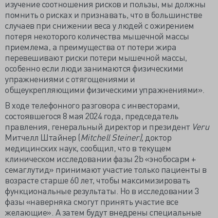
изучение соотношения рисков и пользы, мы должны
помнить о рисках и признавать, что в большинстве
случаев при снижении веса у людей с ожирением
потеря некоторого количества мышечной массы
приемлема, а преимущества от потери жира
перевешивают риски потери мышечной массы,
особенно если люди занимаются физическими
упражнениями с отягощениями и
общеукрепляющими физическими упражнениями».
В ходе телефонного разговора с инвесторами,
состоявшегося 8 мая 2024 года, председатель
правления, генеральный директор и президент
Veru
Митчелл Штайнер (
Mitchell Steiner),
доктор
медицинских наук, сообщил, что в текущем
клиническом исследовании фазы 2b «энобосарм +
семаглутид» принимают участие только пациенты в
возрасте старше 60 лет, чтобы максимизировать
функциональные результаты. Но в исследовании 3
фазы «наверняка смогут принять участие все
желающие». А затем будут внедрены специальные