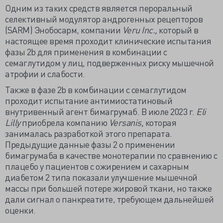
Одним из таких средств является пероральный
селективный модулятор андрогенных рецепторов
(SARM) Энобосарм, компании
Veru Inc.,
который в
настоящее время проходит клинические испытания
фазы 2b для применения в комбинации с
семаглутидом у лиц, подверженных риску мышечной
атрофии и слабости.
Также в фазе 2b в комбинации с семаглутидом
проходит испытание антимиостатиновый
внутривенный агент бимагрумаб. В июле 2023 г.
Eli
Lilly
приобрела компанию
Versanis,
которая
занималась разработкой этого препарата.
Предыдущие данные фазы 2 о применении
бимагрумаба в качестве монотерапии по сравнению с
плацебо у пациентов с ожирением и сахарным
диабетом 2 типа показали улучшение мышечной
массы при большей потере жировой ткани, но также
дали сигнал о панкреатите, требующем дальнейшей
оценки.