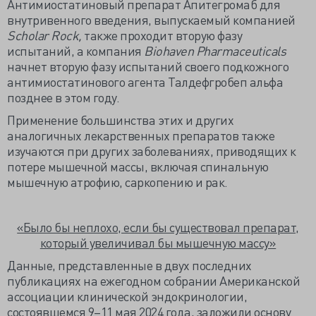
Антимиостатиновый препарат Апитегромаб для
внутривенного введения, выпускаемый компанией
Scholar Rock,
также проходит вторую фазу
испытаний, а компания
Biohaven Pharmaceuticals
начнет вторую фазу испытаний своего подкожного
антимиостатинового агента Талдефгробеп альфа
позднее в этом году.
Применение большинства этих и других
аналогичных лекарственных препаратов также
изучаются при других заболеваниях, приводящих к
потере мышечной массы, включая спинальную
мышечную атрофию, саркопению и рак.
«Было бы неплохо, если бы существовал препарат,
который увеличивал бы мышечную массу»
Данные, представленные в двух последних
публикациях на ежегодном собрании Американской
ассоциации клинической эндокринологии,
состоявшемся 9–11 мая 2024 года, заложили основу