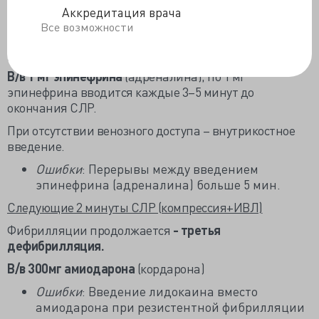
Аккредитация врача
Следующие 2 минуты СЛР (компрессия+ИВЛ)
Все возможности
Фибрилляции продолжается –
вторая
дефибрилляция
.
В/в 1 мг эпинефрина
(адреналина), по 1 мг
эпинефрина вводится каждые 3–5 минут до
окончания СЛР.
При отсутствии венозного доступа – внутрикостное
введение.
Ошибки
: Перерывы между введением
эпинефрина (адреналина) больше 5 мин.
Следующие 2 минуты СЛР (компрессия+ИВЛ)
Фибрилляции продолжается
- третья
дефибрилляция.
В/в 300мг амиодарона
(кордарона)
Ошибки
: Введение лидокаина вместо
амиодарона при резистентной фибрилляции