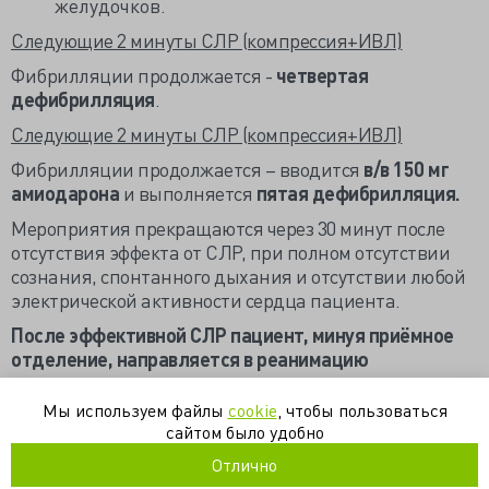
желудочков.
Следующие 2 минуты СЛР (компрессия+ИВЛ)
Фибрилляции продолжается -
четвертая
дефибрилляция
.
Следующие 2 минуты СЛР (компрессия+ИВЛ)
Фибрилляции продолжается – вводится
в/в
150 мг
амиодарона
и выполняется
пятая дефибрилляция.
Мероприятия прекращаются через 30 минут после
отсутствия эффекта от СЛР, при полном отсутствии
сознания, спонтанного дыхания и отсутствии любой
электрической активности сердца пациента.
После эффективной СЛР пациент, минуя приёмное
отделение, направляется в реанимацию
Мы используем файлы
cookie
, чтобы пользоваться
внезапная смерть
инфаркт
кардиогенный
фибрилляция
сайтом было удобно
шок
Отлично