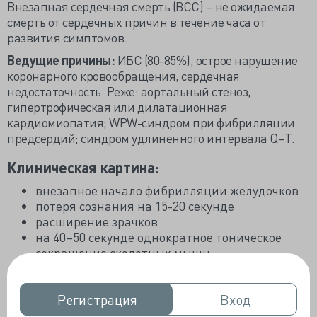
Внезапная сердечная смерть (ВСС) – не ожидаемая
смерть от сердечных причин в течение часа от
развития симптомов.
Ведущие причины:
ИБС (80-85%), острое нарушение
коронарного кровообращения, сердечная
недостаточность. Реже: аортальный стеноз,
гипертрофическая или дилатационная
кардиомиопатия; WPW-синдром при фибрилляции
предсердий; синдром удлиненного интервала Q–T.
Клиническая картина
:
внезапное начало фибрилляции желудочков
потеря сознания на 15-20 секунде
расширение зрачков
на 40–50 секунде однократное тоническое
сокращение скелетных мышц
на 2–4 минуте снижается ЧД и следует
остановка дыханий.
Регистрация
Регистрация
Вход
Вход
Диагностика ВСС: