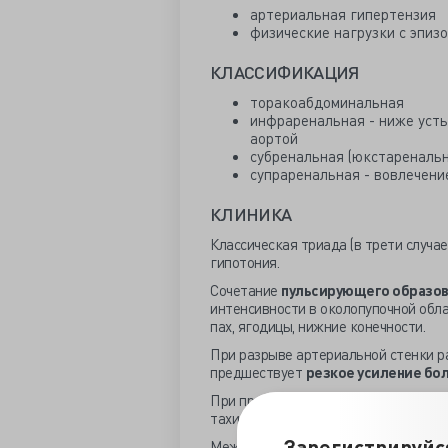
артериальная гипертензия
физические нагрузки с эпиз
КЛАССИФИКАЦИЯ
торакоабдоминальная
инфраренальная - ниже усть
аортой
субренальная (юкстаренальн
супраренальная - вовлечени
КЛИНИКА
Классическая триада (в трети случа
гипотония.
Сочетание
пульсирующего образов
интенсивности в околопупочной обла
пах, ягодицы, нижние конечности.
При разрыве артериальной стенки 
предшествует
резкое усиление бо
При продолжающемся кровотечении
тахикардией, анурией.
Зарегистрируйс
Между разрывом и клиникой острой 