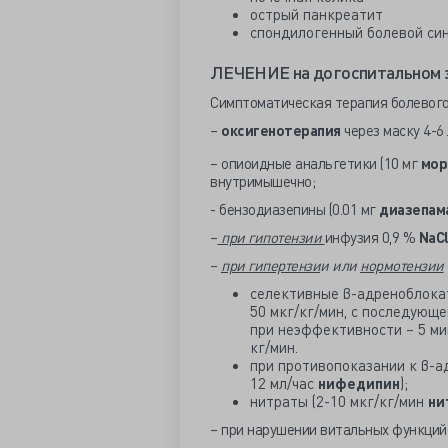
острый панкреатит
спондилогенный болевой си
ЛЕЧЕНИЕ на догоспитальном 
Симптоматическая терапия болевого
–
оксигенотерапия
через маску 4-6
– опиоидные анальгетики (10 мг
мор
внутримышечно;
- бензодиазепины (0.01 мг
диазепам
–
при гипотензии
инфузия 0,9 %
NaC
–
при гипертензи
и или
нормотензии
селективные β-адреноблока
50 мкг/кг/мин, с последующе
при неэффективности – 5 мин
кг/мин.
при противопоказании к β-а
12 мл/час
нифедипин
);
нитраты (2-10 мкг/кг/мин
ни
– при нарушении витальных функций