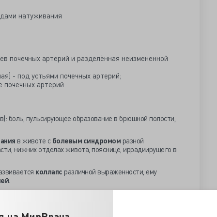
одами натуживания
ев почечных артерий и разделённая неизмененной
ая) - под устьями почечных артерий;
е почечных артерий
ев): боль, пульсирующее образование в брюшной полости,
ания
в животе с
болевым синдромом
разной
сти, нижних отделах живота, пояснице, иррадиирущего в
развивается
коллапс
различной выраженности, ему
лей
.
 возможен
геморрагический шок
с гипотонией,
я на МирВрача
кровопотери возможен «
светлый промежуток
»,