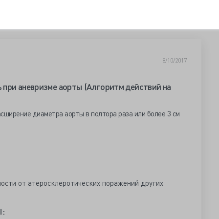
8/10/2017
 при аневризме аорты (Алгоритм действий на
сширение диаметра аорты в полтора раза или более 3 см
ости от атеросклеротических поражений других
: