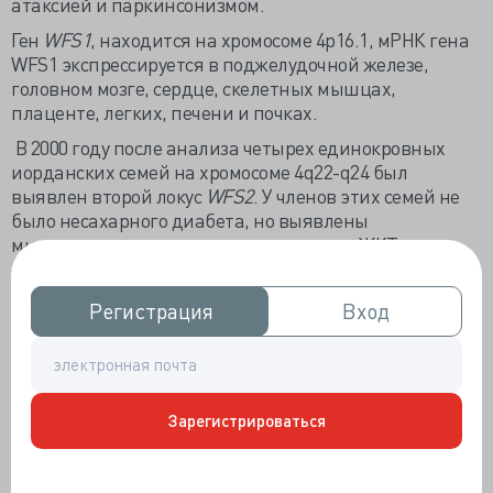
атаксией и паркинсонизмом.
Ген
WFS1
, находится на хромосоме 4p16.1, мРНК гена
WFS1 экспрессируется в поджелудочной железе,
головном мозге, сердце, скелетных мышцах,
плаценте, легких, печени и почках.
В 2000 году после анализа четырех единокровных
иорданских семей на хромосоме 4q22-q24 был
выявлен второй локус
WFS2
. У членов этих семей не
было несахарного диабета, но выявлены
многочисленные язвы верхних отделов ЖКТ,
осложненные кровотечением. В эндоплазматической
сети также локализуется ZCD2-кодируемый белок
Регистрация
Регистрация
Вход
Вход
Эрис (Endoplasmic Reticulum Intermembrane Small
protein), но непосредственно он не связан с белком
Wolframin.
Цель этого исследования - установление корреляции
Зарегистрироваться
между генотипом и фенотипом.
МЕТОДЫ:
Оценили клинические проявления у 9
молодых пациентов из 9 неродственных семей (6