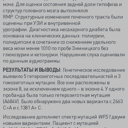
моче. Для оценки состояния задней доли гипофиза и
структур головного мозга выполнялся
ЯМР. Структурные изменения почечного тракта были
оценены при УЗИ и внутривенной
урографии. Диагностика несахарного диабета была
основана на клинических данных: полиурии,
полидипсии в сочетании со снижением удельного
веса мочи менее 1010 по пробе Зимницкого без
глюкозурии и кетонурии. Нарушение слуха оценивали
по данным аудиограммы.
РЕЗУЛЬТАТЫ И ВЫВОДЫ
: Генетическое исследование
выявило 5 гетерозиготных последовательностей и 3
гомозиготных мутации. Все они расположены в
экзоне 8, за исключением одного – в экзоне 4. У одного
пробанда была только гетерозиготная мутация
(A684V). Было обнаружено два новых варианта c.2663
С>А и c.1381 А> C.
Исследование дополняет спектр мутаций
WFS1
двумя
новыми вариантами. Пациент с мутацией