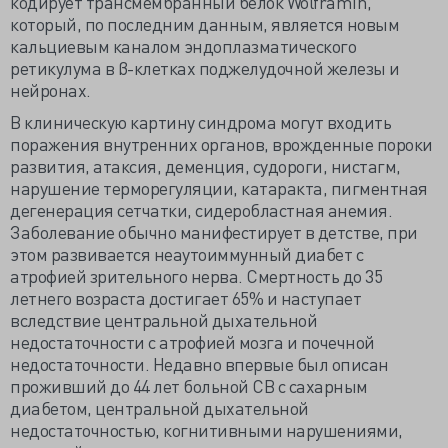
кодирует трансмембранный белок Wolframin,
который, по последним данным, является новым
кальциевым каналом эндоплазматического
ретикулума в β-клетках поджелудочной железы и
нейронах.
В клиническую картину синдрома могут входить
поражения внутренних органов, врожденные пороки
развития, атаксия, деменция, судороги, нистагм,
нарушение терморегуляции, катаракта, пигментная
дегенерация сетчатки, сидеробластная анемия.
Заболевание обычно манифестирует в детстве, при
этом развивается неаутоиммунный диабет с
атрофией зрительного нерва. Смертность до 35
летнего возраста достигает 65% и наступает
вследствие центральной дыхательной
недостаточности с атрофией мозга и почечной
недостаточности. Недавно впервые был описан
проживший до 44 лет больной СВ с сахарным
диабетом, центральной дыхательной
недостаточностью, когнитивными нарушениями,