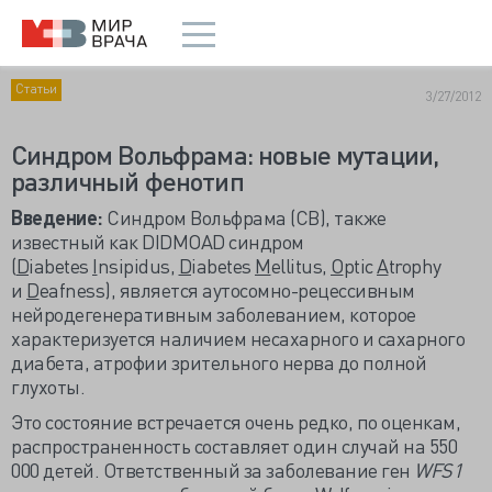
Статьи
3/27/2012
Синдром Вольфрама: новые мутации,
различный фенотип
Введение
:
Синдром Вольфрама (СВ), также
известный как DIDMOAD синдром
(
D
iabetes
I
nsipidus,
D
iabetes
M
ellitus,
O
ptic
A
trophy
и
D
eafness), является аутосомно-рецессивным
нейродегенеративным заболеванием, которое
характеризуется наличием несахарного и сахарного
диабета, атрофии зрительного нерва до полной
глухоты.
Это состояние встречается очень редко, по оценкам,
распространенность составляет один случай на 550
000 детей. Ответственный за заболевание ген
WFS1