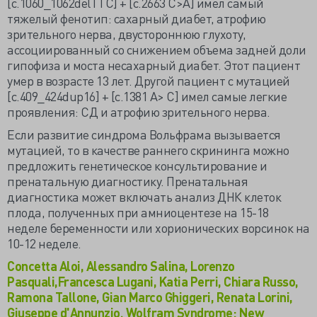
[c.1060_1062delTTC] + [c.2663 C>А] имел самый
тяжелый фенотип: сахарный диабет, атрофию
зрительного нерва, двустороннюю глухоту,
ассоциированный со снижением объема задней доли
гипофиза и моста несахарный диабет. Этот пациент
умер в возрасте 13 лет. Другой пациент с мутацией
[c.409_424dup16] + [c.1381 А> C] имел самые легкие
проявления: СД и атрофию зрительного нерва.
Если развитие синдрома Вольфрама вызывается
мутацией, то в качестве раннего скрининга можно
предложить генетическое консультирование и
пренатальную диагностику. Пренатальная
диагностика может включать анализ ДНК клеток
плода, полученных при амниоцентезе на 15-18
неделе беременности или хорионических ворсинок на
10-12 неделе.
Concetta Aloi, Alessandro Salina, Lorenzo
Pasquali,Francesca Lugani, Katia Perri, Chiara Russo,
Ramona Tallone, Gian Marco Ghiggeri, Renata Lorini,
Giuseppe d'Annunzio. Wolfram Syndrome: New