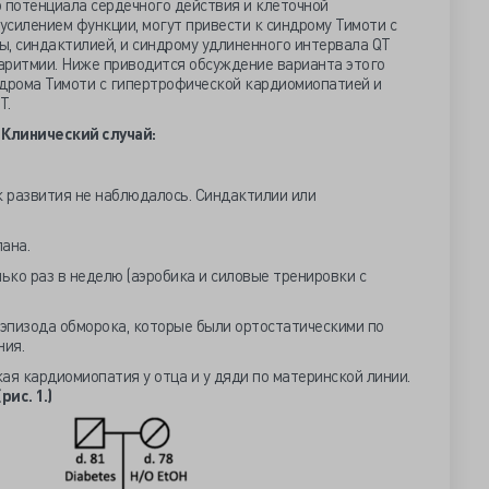
 потенциала сердечного действия и клеточной
 усилением функции, могут привести к синдрому Тимоти с
ы, синдактилией, и синдрому удлиненного интервала QT
аритмии. Ниже приводится обсуждение варианта этого
ндрома Тимоти с гипертрофической кардиомиопатией и
T.
Клинический случай:
 развития не наблюдалось. Синдактилии или
ана.
ко раз в неделю (аэробика и силовые тренировки с
 эпизода обморока, которые были ортостатическими по
ния.
я кардиомиопатия у отца и у дяди по материнской линии.
(рис. 1.)