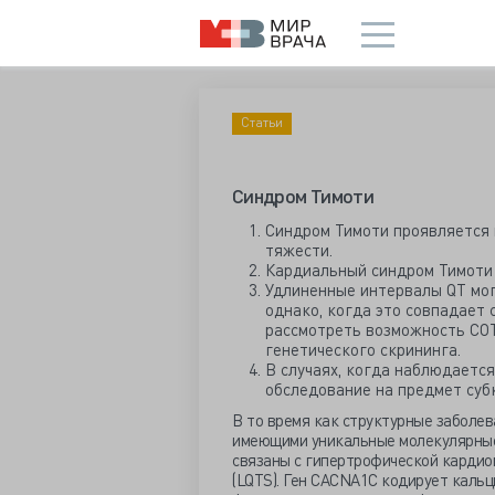
Статьи
Синдром Тимоти
Синдром Тимоти проявляется 
тяжести.
Кардиальный синдром Тимоти 
Удлиненные интервалы QT мо
однако, когда это совпадает
рассмотреть возможность CO
генетического скрининга.
В случаях, когда наблюдаетс
обследование на предмет суб
В то время как структурные заболев
имеющими уникальные молекулярные
связаны с гипертрофической кардио
(LQTS). Ген CACNA1C кодирует кальц