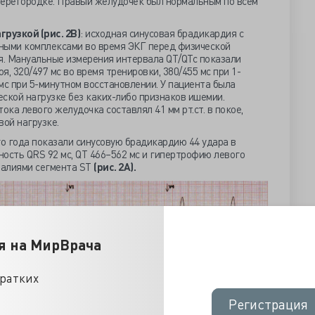
перегородке. Правый желудочек был нормальным по всем
рузкой (рис. 2В)
: исходная синусовая брадикардия с
ными комплексами во время ЭКГ перед физической
я. Мануальные измерения интервала QT/QTc показали
я, 320/497 мс во время тренировки, 380/455 мс при 1-
мс при 5-минутном восстановлении. У пациента была
ской нагрузке без каких-либо признаков ишемии.
ка левого желудочка составлял 41 мм рт.ст. в покое,
вой нагрузке.
о года показали синусовую брадикардию 44 удара в
ьность QRS 92 мс, QT 466–562 мс и гипертрофию левого
малиями сегмента ST
(рис. 2А).
я на МирВрача
кратких
Регистрация
Регистрация