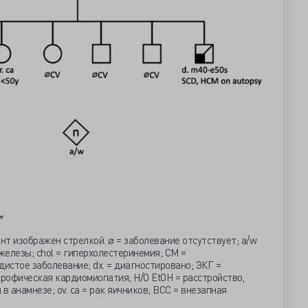
т изображен стрелкой. ⌀ = заболевание отсутствует; a/w
 железы; chol = гиперхолестеринемия; CM =
дистое заболевание; dx. = диагностировано; ЭКГ =
рофическая кардиомиопатия; H/O EtOH = расстройство,
в анамнезе; ov. са = рак яичников; ВСС = внезапная