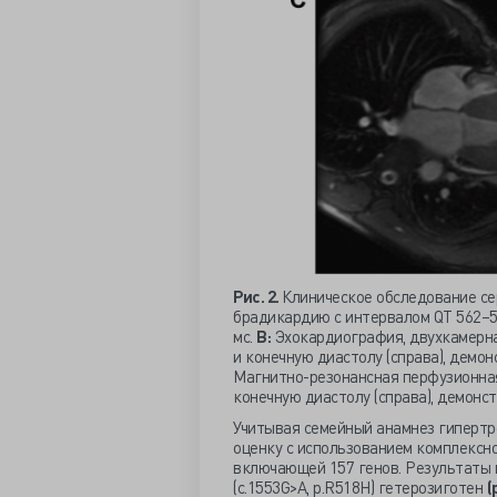
Рис. 2.
Клиническое обследование с
брадикардию с интервалом QT 562–5
мс.
В:
Эхокардиография, двухкамерная
и конечную диастолу (справа), дем
Магнитно-резонансная перфузионная 
конечную диастолу (справа), демон
Учитывая семейный анамнез гипертр
оценку с использованием комплексн
включающей 157 генов. Результаты 
(c.1553G>A, p.R518H) гетерозиготен
(