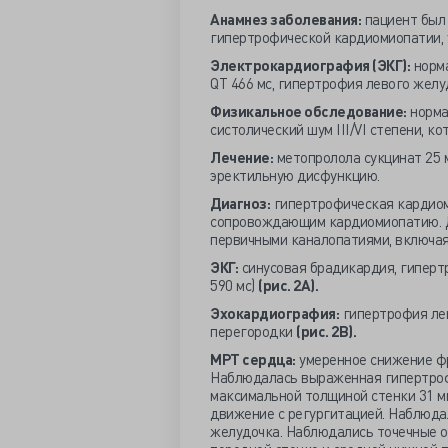
Анамнез заболевания:
пациент был 
гипертрофической кардиомиопатии, 
Электрокардиография (ЭКГ):
норма
QT 466 мс, гипертрофия левого жел
Физикальное обследование:
норма
систолический шум III/VI степени, к
Лечение:
метопролола сукцинат 25 м
эректильную дисфункцию.
Диагноз:
гипертрофическая кардиом
сопровождающим кардиомиопатию. 
первичными каналопатиями, включая
ЭКГ:
синусовая брадикардия, гиперт
590 мс)
(рис. 2А).
Эхокардиография:
гипертрофия ле
перегородки
(рис. 2В).
МРТ сердца:
умеренное снижение ф
Наблюдалась выраженная гипертрофи
максимальной толщиной стенки 31 м
движение с регургитацией. Наблюда
желудочка. Наблюдались точечные оч