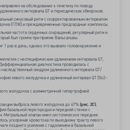
направлен на обследование к генетику по поводу
удлиненного интервала QT и периодических обмороков.
льный синусовый ритм с скорректированным интервалом
удочка (ГЛЖ) и преждевременные предсердные комплексы.
льная частота сердечных сокращений, регулярный ритм и
оторый был громче при приеме Вальсальвы.
г 1 раз в день; однако это вызвало головокружение и
иопатия с неспецифическим удлинением интервала QT,
Дифференциальная диагностика проводилась с
 наследственный синдром удлиненного интервала QT/
рофия левого желудочка и удлиненный интервал QT (562–
вого желудочка с асимметричной гипертрофией
ракции выброса левого желудочка до 47%
(рис. 2С).
я базальной перегородки и передней стенки с
м. Митральный клапан имел систолическое переднее
лось ускорение кровотока по выходному тракту левого
аги позднего усиления с гадолинием в базальной