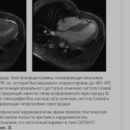
ердца. Электрокардиограмма, показывающая синусовую
90 мс, который был мануально скорректирован до 480–490
 позиция апикального доступа в конечную систолу (слева)
онстрирующий заметно гипертрофированную перегородку.
C:
томография (без контраста) в конечную систолу (слева) и
стрирующая гипертрофию перегородки.
офической кардиомиопатии, врачи провели генетическую
ой панели
Invitae
по аритмии и кардиомиопатии,
показали, что патогенный вариант в гене CACNA1C
рис. 3).